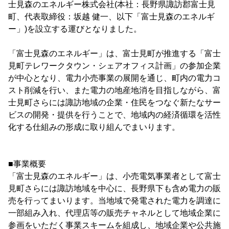
士見森のエネルギー株式会社(本社：長野県諏訪郡富士見
町、代表取締役：坂越 健一、以下「富士見森のエネルギ
ー」)を設立する運びとなりました。
「富士見森のエネルギー」は、富士見町が推進する「富士
見町テレワークタウン・シェアオフィス計画」の参加企業
が中心となり、電力小売事業の展開を通じ、町内の電力コ
スト削減を行い、また電力の地産地消を目指しながら、富
士見町さらには諏訪地域の企業・住民をつなぐ新たなサー
ビスの開発・提供を行うことで、地域内の経済循環を活性
化する仕組みの形成に取り組んでまいります。
■事業概要
「富士見森のエネルギー」は、小売電気事業者として富士
見町さらには諏訪地域を中心に、長野県下も含め電力の販
売を行ってまいります。当地域で発電された電力を調達に
一部組み入れ、代理店等の販売チャネルとして地域企業に
参画をいただく事業スキームを組成し、地域企業や公共施