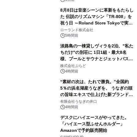
ボグッズも発売決定！
8月8日は音楽シーンに革新をもたらし
た 伝説のリズムマシン「TR-808」を
祝う日 ～Roland Store Tokyoで実機
2
を展示しての 記念キャンペーンを開
ローランド株式会社
催 英国ラジオ「NTS」の 特別プログ
5時間前
ラムや、「TR-808」を愛する伝説的
淡路島の一棟貸しヴィラを2泊、"私た
アーティストを フィーチャーしたアニ
ちだけ"の別荘に 1日1組・最大8名
メーションを公開～
様、プールとサウナとジェットバス付
3
きで Villa Mon Temps AWAJIの連泊
株式会社ぷらど
素泊りプラン
4時間前
“素材の次は、たれで勝負。”全国約
5％の浜名湖産うなぎを、 うなぎの頭
の旨味エキスで仕上げた新ブランド
4
「井口の誉」誕生
有限会社うなぎの井口
4時間前
デスクにハイエースがやってきた。
「ハイエース型ふせんホルダー」
Amazonで予約販売開始
5