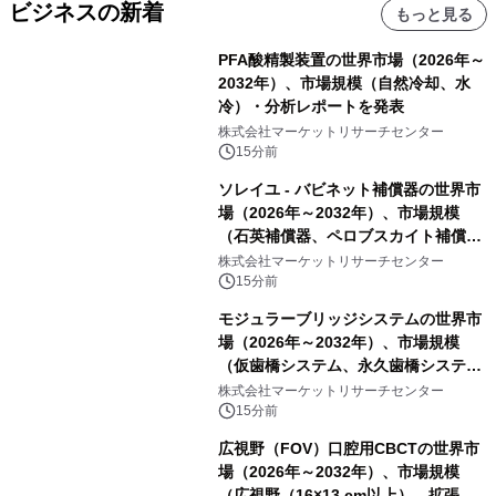
ビジネスの新着
もっと見る
PFA酸精製装置の世界市場（2026年～
2032年）、市場規模（自然冷却、水
冷）・分析レポートを発表
株式会社マーケットリサーチセンター
15分前
ソレイユ - バビネット補償器の世界市
場（2026年～2032年）、市場規模
（石英補償器、ペロブスカイト補償
器、その他）・分析レポートを発表
株式会社マーケットリサーチセンター
15分前
モジュラーブリッジシステムの世界市
場（2026年～2032年）、市場規模
（仮歯橋システム、永久歯橋システ
ム）・分析レポートを発表
株式会社マーケットリサーチセンター
15分前
広視野（FOV）口腔用CBCTの世界市
場（2026年～2032年）、市場規模
（広視野（16×13 cm以上）、拡張広