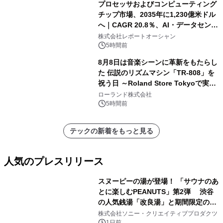
プロセッサおよびコンピューティング
チップ市場、2035年に1,230億米ドル
へ｜CAGR 20.8％、AI・データセンタ
ー需要が成長を牽引
株式会社レポートオーシャン
5時間前
8月8日は音楽シーンに革新をもたらし
た 伝説のリズムマシン「TR-808」を
祝う日 ～Roland Store Tokyoで実機
を展示しての 記念キャンペーンを開
ローランド株式会社
催 英国ラジオ「NTS」の 特別プログ
5時間前
ラムや、「TR-808」を愛する伝説的
アーティストを フィーチャーしたアニ
テックの新着をもっと見る
メーションを公開～
人気のプレスリリース
スヌーピーの湯が登場！ 「サウナのあ
とに楽しむPEANUTS」第2弾 渋谷
の人気銭湯「改良湯」と期間限定のコ
1
ラボレーション サウナイキタイコラ
株式会社ソニー・クリエイティブプロダクツ
1日前