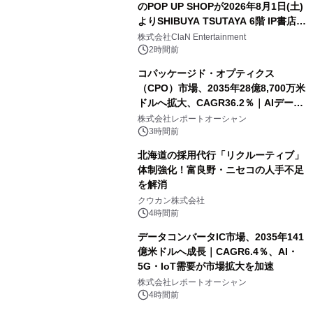
のPOP UP SHOPが2026年8月1日(土)
よりSHIBUYA TSUTAYA 6階 IP書店で
開催決定！！
株式会社ClaN Entertainment
2時間前
コパッケージド・オプティクス
（CPO）市場、2035年28億8,700万米
ドルへ拡大、CAGR36.2％｜AIデータ
センター・高速光通信需要が成長を加
株式会社レポートオーシャン
速
3時間前
北海道の採用代行「リクルーティブ」
体制強化！富良野・ニセコの人手不足
を解消
クウカン株式会社
4時間前
データコンバータIC市場、2035年141
億米ドルへ成長｜CAGR6.4％、AI・
5G・IoT需要が市場拡大を加速
株式会社レポートオーシャン
4時間前