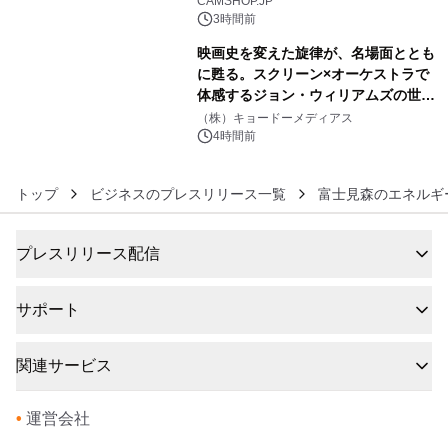
CAMSHOP.JP
3時間前
映画史を変えた旋律が、名場面ととも
に甦る。スクリーン×オーケストラで
体感するジョン・ウィリアムズの世
6
界。ジョン・ウィリアムズ：シネマ・
（株）キョードーメディアス
スペクタキュラー・コンサート 開催決
4時間前
定！
トップ
ビジネスのプレスリリース一覧
富士見森のエネルギ
プレスリリース配信
サポート
関連サービス
•
運営会社