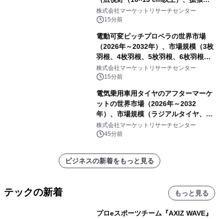
視野（18×16 cm以上）、超広視野
株式会社マーケットリサーチセンター
（24×19 cm以上））・分析レポート
15分前
を発表
電動可変ピッチプロペラの世界市場
（2026年～2032年）、市場規模（3枚
羽根、4枚羽根、5枚羽根、6枚羽根、
その他）・分析レポートを発表
株式会社マーケットリサーチセンター
15分前
電気乗用車用タイヤのアフターマーケ
ットの世界市場（2026年～2032
年）、市場規模（ラジアルタイヤ、サ
イドウォール補強タイヤ、その他）・
株式会社マーケットリサーチセンター
分析レポートを発表
45分前
ビジネスの新着をもっと見る
テックの新着
もっと見る
プロeスポーツチーム『AXIZ WAVE』