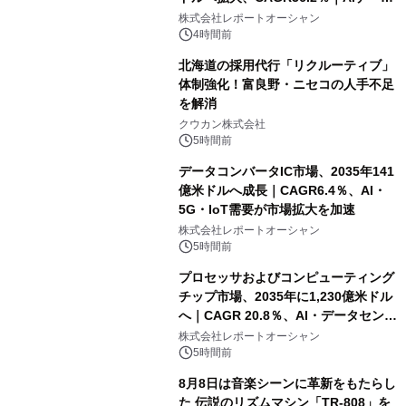
センター・高速光通信需要が成長を加
株式会社レポートオーシャン
速
4時間前
北海道の採用代行「リクルーティブ」
体制強化！富良野・ニセコの人手不足
を解消
クウカン株式会社
5時間前
データコンバータIC市場、2035年141
億米ドルへ成長｜CAGR6.4％、AI・
5G・IoT需要が市場拡大を加速
株式会社レポートオーシャン
5時間前
プロセッサおよびコンピューティング
チップ市場、2035年に1,230億米ドル
へ｜CAGR 20.8％、AI・データセンタ
ー需要が成長を牽引
株式会社レポートオーシャン
5時間前
8月8日は音楽シーンに革新をもたらし
た 伝説のリズムマシン「TR-808」を