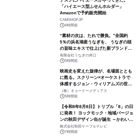
デスクにハイエースがやってきた。
「ハイエース型ふせんホルダー」
Amazonで予約販売開始
3
CAMSHOP.JP
4時間前
“素材の次は、たれで勝負。”全国約
5％の浜名湖産うなぎを、 うなぎの頭
の旨味エキスで仕上げた新ブランド
4
「井口の誉」誕生
有限会社うなぎの井口
5時間前
映画史を変えた旋律が、名場面ととも
に甦る。スクリーン×オーケストラで
体感するジョン・ウィリアムズの世
5
界。ジョン・ウィリアムズ：シネマ・
（株）キョードーメディアス
スペクタキュラー・コンサート 開催決
5時間前
定！
【令和8年8月8日】トリプル「8」の日
に発表！ ヨックモック・地域バージョ
ンの秋田デザイン缶が誕生 ～かわいい
6
秋田犬の子犬と秋田の四季と名所を巡
株式会社秋田ケーブルテレビ
るパッケージ～ 9月1日(火)秋田県内で
7時間前