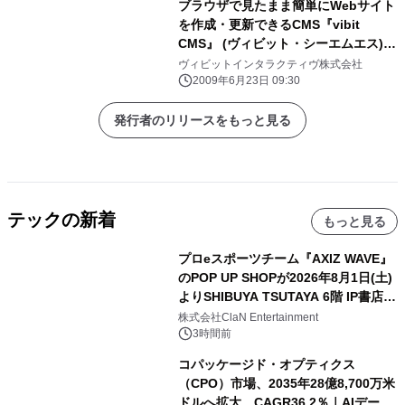
ブラウザで見たまま簡単にWebサイト
を作成・更新できるCMS『vibit
CMS』 (ヴィビット・シーエムエス)が
バージョン4をリリース
ヴィビットインタラクティヴ株式会社
2009年6月23日 09:30
発行者のリリースをもっと見る
テックの新着
もっと見る
プロeスポーツチーム『AXIZ WAVE』
のPOP UP SHOPが2026年8月1日(土)
よりSHIBUYA TSUTAYA 6階 IP書店で
開催決定！！
株式会社ClaN Entertainment
3時間前
コパッケージド・オプティクス
（CPO）市場、2035年28億8,700万米
ドルへ拡大、CAGR36.2％｜AIデータ