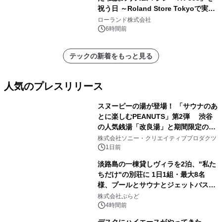
祝う日 ～Roland Store Tokyoで実機
を展示しての 記念キャンペーンを開
ローランド株式会社
催 英国ラジオ「NTS」の 特別プログ
6時間前
ラムや、「TR-808」を愛する伝説的
アーティストを フィーチャーしたアニ
テックの新着をもっと見る
メーションを公開～
人気のプレスリリース
スヌーピーの湯が登場！ 「サウナのあ
とに楽しむPEANUTS」第2弾 渋谷
の人気銭湯「改良湯」と期間限定のコ
1
ラボレーション サウナイキタイコラ
株式会社ソニー・クリエイティブプロダクツ
ボグッズも発売決定！
1日前
淡路島の一棟貸しヴィラを2泊、"私た
ちだけ"の別荘に 1日1組・最大8名
様、プールとサウナとジェットバス付
2
きで Villa Mon Temps AWAJIの連泊
株式会社ぷらど
素泊りプラン
4時間前