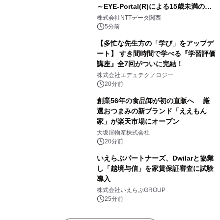
～EYE-Portal(R)による15歳未満の本
人認証と デジタルデバイド対策で実現
株式会社NTTデータ関西
～
5分前
【多忙な先生方の「学び」をアップデ
ート】 すき間時間で学べる『学習評価
講座』全7回がついに完結！
株式会社エデュテクノロジー
20分前
創業56年の食品卸が初の直販へ 厳
選おつまみの新ブランド「ええもん
家」が楽天市場にオープン
大坂屋物産株式会社
20分前
いえらぶパートナーズ、Dwilarと協業
し「越境与信」を家賃保証審査に試験
導入
株式会社いえらぶGROUP
25分前