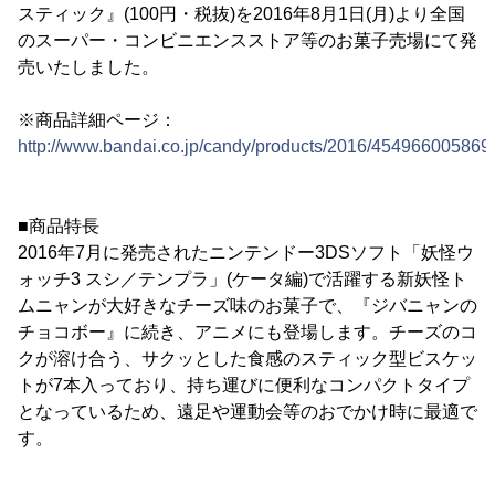
スティック』(100円・税抜)を2016年8月1日(月)より全国
のスーパー・コンビニエンスストア等のお菓子売場にて発
売いたしました。
※商品詳細ページ：
http://www.bandai.co.jp/candy/products/2016/454966005869
■商品特長
2016年7月に発売されたニンテンドー3DSソフト「妖怪ウ
ォッチ3 スシ／テンプラ」(ケータ編)で活躍する新妖怪ト
ムニャンが大好きなチーズ味のお菓子で、『ジバニャンの
チョコボー』に続き、アニメにも登場します。チーズのコ
クが溶け合う、サクッとした食感のスティック型ビスケッ
トが7本入っており、持ち運びに便利なコンパクトタイプ
となっているため、遠足や運動会等のおでかけ時に最適で
す。