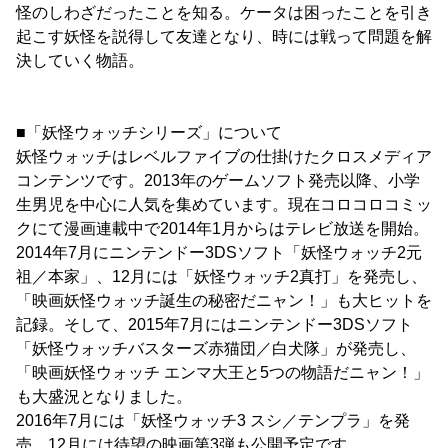
怪のしわざだったことを知る。ケータは困ったことを引き
起こす妖怪を説得して友達となり、時には戦って問題を解
決していく物語。
■「妖怪ウォッチシリーズ」について
妖怪ウォッチはレベルファイブの仕掛けたクロスメディア
コンテンツです。2013年のゲームソフト発売以降、小学
生男児を中心に人気を集めています。現在コロコロコミッ
クにて漫画連載中で2014年1月からはテレビ放送を開始。
2014年7月にニンテンドー3DSソフト「妖怪ウォッチ2元
祖／本家」、12月には「妖怪ウォッチ2真打」を発売し、
「映画妖怪ウォッチ誕生の秘密だニャン！」も大ヒットを
記録。そして、2015年7月にはニンテンドー3DSソフト
「妖怪ウォッチバスターズ赤猫団／白犬隊」が発売し、
「映画妖怪ウォッチ エンマ大王と5つの物語だニャン！」
も大盛況となりました。
2016年7月には「妖怪ウォッチ3 スシ／テンプラ」を発
売。12月には待望の映画第3弾も公開予定です。