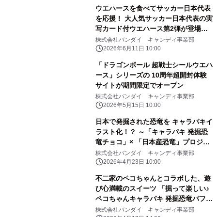
ウエハースを食べてサッカー日本代表
を応援！ 大人気サッカー日本代表の実
写カード付ウエハース第2弾が登場！
～adidasキャンペーンも同時開催！
株式会社バンダイ キャンディ事業部
オリジナルユニフォームもあたる！～
2026年6月11日 10:00
「ドラゴンボール 超戦士シールウエハ
ース」シリーズの 10周年超開封体験
サイトが期間限定でオープン
株式会社バンダイ キャンディ事業部
2026年5月15日 10:00
日本で発掘された恐竜を キャラパキイ
ラスト化！？ ～「キャラパキ 発掘恐
竜チョコ」× 「日本産恐竜」プロジェ
クト始動～
株式会社バンダイ キャンディ事業部
2026年4月23日 10:00
不二家のペコちゃんとコラボした、遊
び心満載のスイーツ 「掘って楽しい♪
ペコちゃんキャラパキ 発掘恐竜パフ
ェ」 全国の不二家洋菓子店にて2026
株式会社バンダイ キャンディ事業部