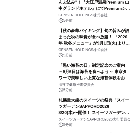
んぶ込み”！『大江戸温泉Premium 山
中グランドホテル』にてPremiumシリ
ーズ初のオールインクルーシブ導入
GENSEN HOLDINGS株式会社
5分前
【秋の豪華バイキング】旬の旨みが詰
まった秋の味覚が食べ放題！ 「2026
年 秋冬メニュー」が9月1日(火)より提
供スタート
GENSEN HOLDINGS株式会社
5分前
「黒い海苔の日」制定記念のご案内
～9月6日は海苔を食べよう～ 東京タ
ワーで美味しい上質な海苔体験をお届
けします！
海苔で健康推進委員会
5分前
札幌最大級のスイーツの祭典「スイー
ツガーデンSAPPORO2026」
8/20(木)〜開催！ スイーツガーデン史
上最多50種のコラボケーキが集結／前
スイーツガーデンSAPPORO2026実行委員会
日8/19(水)メディア試食会も初開催
5分前