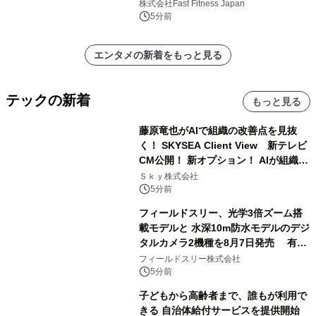
中無休のフィットネスジム＞
株式会社Fast Fitness Japan
5分前
エンタメの新着をもっと見る
テックの新着
もっと見る
藤原竜也がAIで組織の改善点を見抜
く！ SKYSEA Client View 新テレビ
CM公開！ 新オプション！ AIが組織の
業務実態を分析し労務改善を支援。 藤
Ｓｋｙ株式会社
原竜也メイキング動画公開 「もしAIが
5分前
自分を分析したら、すぐ休めと言われ
フィールドスリー、光学3倍ズーム搭
る自信がある」「昨年の夏はカブトム
載モデルと 水深10m防水モデルのデジ
シを捕まえたり、虫と戦ったり…」
タルカメラ2機種を8月7日発売 有効
約1300万画素、用途別に選べるコンデ
フィールドスリー株式会社
ジ新登場
5分前
子どもから高齢者まで、誰もが利用で
きる 自治体給付サービスを提供開始