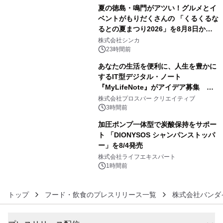
夏の徳島・鳴門がアツい！グルメとイ
ベントがもりだくさんの 「くるくるな
るとの夏まつり2026」を8月8日から9
4
日間開催 ～夏限定メニューや大抽選
株式会社シンカ
会、大学芋スティックの振る舞いも～
23時間前
あなたの生活を便利に、人生を豊かに
するIT型デジタル・ノート
『MyLifeNote』がアイデア募集 優
5
秀賞100名に1年間無償試用
株式会社プロスパー クリエイティブ
3時間前
加圧ポンプ一体型で炭酸保持をサポー
ト 「DIONYSOS シャンパンストッパ
ー」を8/4発売
6
株式会社ライフエキスパート
1時間前
トップ
フード・飲食のプレスリリース一覧
株式会社バンダ