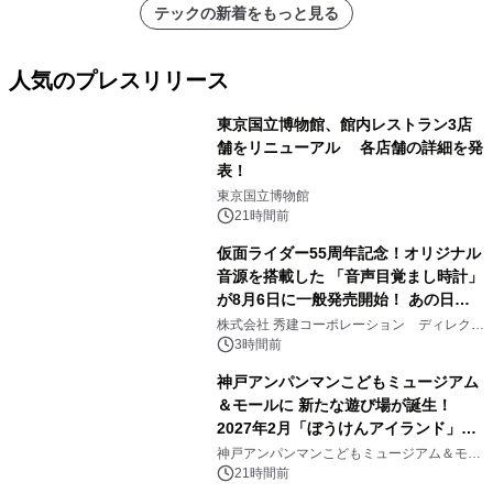
テックの新着をもっと見る
人気のプレスリリース
東京国立博物館、館内レストラン3店
舗をリニューアル 各店舗の詳細を発
表！
1
東京国立博物館
21時間前
仮面ライダー55周年記念！オリジナル
音源を搭載した 「音声目覚まし時計」
が8月6日に一般発売開始！ あの日の
2
大興奮が今甦る
株式会社 秀建コーポレーション ディレクト
アートギャラリー
3時間前
神戸アンパンマンこどもミュージアム
＆モールに 新たな遊び場が誕生！
2027年2月「ぼうけんアイランド」が
3
オープン
神戸アンパンマンこどもミュージアム＆モー
ル
21時間前