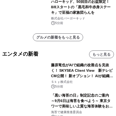
ハローキッド、50回目のお盆限定！
8/8スタートの「黒毛和牛赤身ステー
キ」で至福の家族団らんを
株式会社バーガーキッド
5分前
グルメの新着をもっと見る
エンタメの新着
もっと見る
藤原竜也がAIで組織の改善点を見抜
く！ SKYSEA Client View 新テレビ
CM公開！ 新オプション！ AIが組織の
業務実態を分析し労務改善を支援。 藤
Ｓｋｙ株式会社
原竜也メイキング動画公開 「もしAIが
5分前
自分を分析したら、すぐ休めと言われ
「黒い海苔の日」制定記念のご案内
る自信がある」「昨年の夏はカブトム
～9月6日は海苔を食べよう～ 東京タ
シを捕まえたり、虫と戦ったり…」
ワーで美味しい上質な海苔体験をお届
けします！
海苔で健康推進委員会