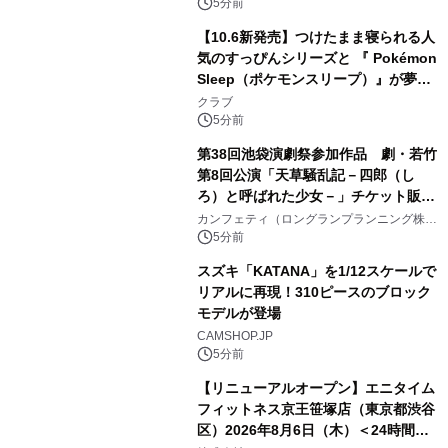
5分前
【10.6新発売】つけたまま寝られる人
気のすっぴんシリーズと 『 Pokémon
Sleep（ポケモンスリープ）』が夢の
コラボレーション！
クラブ
5分前
第38回池袋演劇祭参加作品 劇・若竹
第8回公演「天草騒乱記－四郎（し
ろ）と呼ばれた少女－」チケット販売
開始
カンフェティ（ロングランプランニング株式
会社）
5分前
スズキ「KATANA」を1/12スケールで
リアルに再現！310ピースのブロック
モデルが登場
CAMSHOP.JP
5分前
【リニューアルオープン】エニタイム
フィットネス京王笹塚店（東京都渋谷
区）2026年8月6日（木）＜24時間年