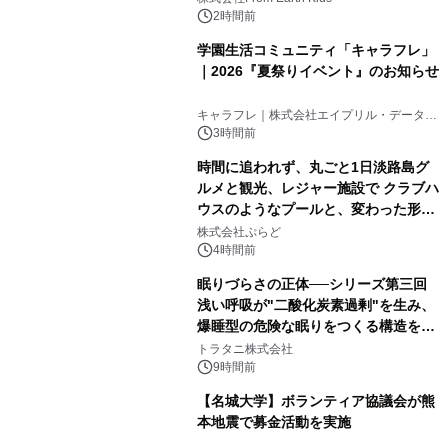
2時間前
学園生活コミュニティ「キャラフレ」
｜2026『夏祭りイベント』のお知らせ
キャラフレ｜株式会社エイプリル・データ・
デザインズ
3時間前
時間に追われず、丸ごと1日淡路島グ
ルメと観光、レジャー施設で クラブハ
ウスのようなプールと、変わった形の
サウナも 「THE BOXY AWAJI」のお
株式会社ぷらど
得な素泊まり連泊プランで
4時間前
眠りづらさの正体──シリーズ第三回
浅い呼吸が"二酸化炭素過剰"を生み、
爆睡型の危険な眠りをつくる構造を解
説
トラタニ株式会社
9時間前
【名城大学】ボランティア協議会が熊
本地震で募金活動を実施