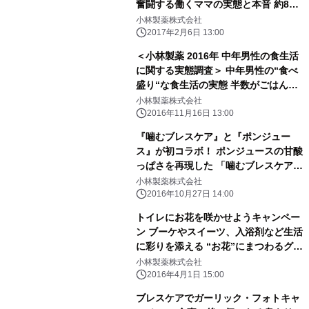
奮闘する働くママの実態と本音 約8割
の働くママが、出産前より仕事が効率
小林製薬株式会社
的にこなせている
2017年2月6日 13:00
＜小林製薬 2016年 中年男性の食生活
に関する実態調査＞ 中年男性の“食べ
盛り“な食生活の実態 半数がごはんを
大盛りにする“大盛りスト”と判明
小林製薬株式会社
2016年11月16日 13:00
『噛むブレスケア』と『ポンジュー
ス』が初コラボ！ ポンジュースの甘酸
っぱさを再現した 「噛むブレスケア
ポンジュース味」が登場
小林製薬株式会社
2016年10月27日 14:00
トイレにお花を咲かせようキャンペー
ン ブーケやスイーツ、入浴剤など生活
に彩りを添える “お花”にまつわるグッ
ズを、抽選で1,000名様にプレゼン
小林製薬株式会社
ト！
2016年4月1日 15:00
ブレスケアでガーリック・フォトキャ