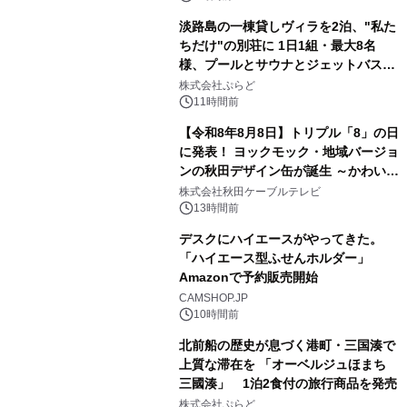
淡路島の一棟貸しヴィラを2泊、"私た
ちだけ"の別荘に 1日1組・最大8名
様、プールとサウナとジェットバス付
3
きで Villa Mon Temps AWAJIの連泊
株式会社ぷらど
素泊りプラン
11時間前
【令和8年8月8日】トリプル「8」の日
に発表！ ヨックモック・地域バージョ
ンの秋田デザイン缶が誕生 ～かわいい
4
秋田犬の子犬と秋田の四季と名所を巡
株式会社秋田ケーブルテレビ
るパッケージ～ 9月1日(火)秋田県内で
13時間前
販売開始
デスクにハイエースがやってきた。
「ハイエース型ふせんホルダー」
Amazonで予約販売開始
5
CAMSHOP.JP
10時間前
北前船の歴史が息づく港町・三国湊で
上質な滞在を 「オーベルジュほまち
三國湊」 1泊2食付の旅行商品を発売
6
株式会社ぷらど