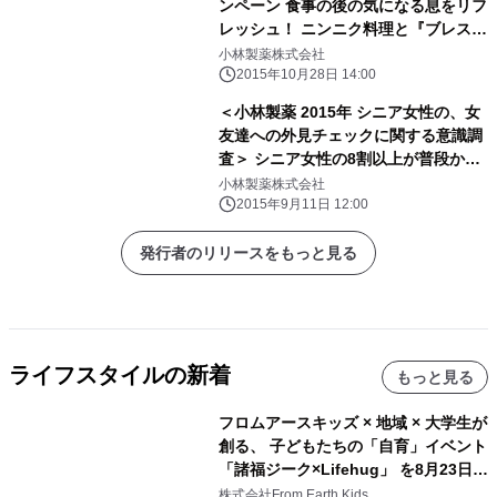
ンペーン 食事の後の気になる息をリフ
レッシュ！ ニンニク料理と『ブレスケ
ア』を一緒に撮影してSNSに投稿！ 抽
小林製薬株式会社
選で229（ニンニク）名様に景品をプ
2015年10月28日 14:00
レゼント
＜小林製薬 2015年 シニア女性の、女
友達への外見チェックに関する意識調
査＞ シニア女性の8割以上が普段から
女友達の外見をチェック！
小林製薬株式会社
2015年9月11日 12:00
発行者のリリースをもっと見る
ライフスタイルの新着
もっと見る
フロムアースキッズ × 地域 × 大学生が
創る、 子どもたちの「自育」イベント
「諸福ジーク×Lifehug」 を8月23日
(日)開催
株式会社From Earth Kids