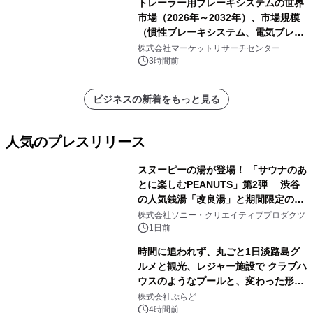
トレーラー用ブレーキシステムの世界
市場（2026年～2032年）、市場規模
（慣性ブレーキシステム、電気ブレー
キシステム、その他）・分析レポート
株式会社マーケットリサーチセンター
を発表
3時間前
ビジネスの新着をもっと見る
人気のプレスリリース
スヌーピーの湯が登場！ 「サウナのあ
とに楽しむPEANUTS」第2弾 渋谷
の人気銭湯「改良湯」と期間限定のコ
1
ラボレーション サウナイキタイコラ
株式会社ソニー・クリエイティブプロダクツ
ボグッズも発売決定！
1日前
時間に追われず、丸ごと1日淡路島グ
ルメと観光、レジャー施設で クラブハ
ウスのようなプールと、変わった形の
2
サウナも 「THE BOXY AWAJI」のお
株式会社ぷらど
得な素泊まり連泊プランで
4時間前