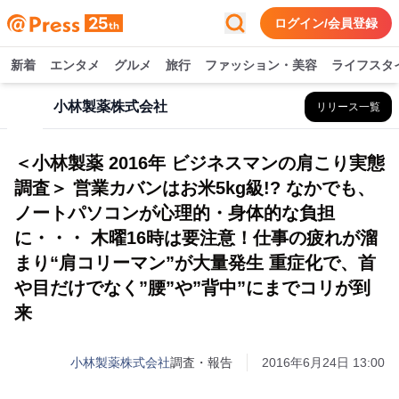
ログイン/会員登録
新着
エンタメ
グルメ
旅行
ファッション・美容
ライフスタ
小林製薬株式会社
リリース一覧
＜小林製薬 2016年 ビジネスマンの肩こり実態
調査＞ 営業カバンはお米5kg級!? なかでも、
ノートパソコンが心理的・身体的な負担
に・・・ 木曜16時は要注意！仕事の疲れが溜
まり“肩コリーマン”が大量発生 重症化で、首
や目だけでなく”腰”や”背中”にまでコリが到
来
小林製薬株式会社
調査・報告
2016年6月24日 13:00