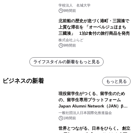
学校法人 名城大学
9時間前
北前船の歴史が息づく港町・三国湊で
上質な滞在を 「オーベルジュほまち
三國湊」 1泊2食付の旅行商品を発売
株式会社ぷらど
9時間前
ライフスタイルの新着をもっと見る
ビジネスの新着
もっと見る
現役留学生がつくる、留学生のため
の、留学生専用プラットフォーム
Japan Alumni Network（JAN）β版
をリリース
一般社団法人日本国際化推進協会
1時間前
世界とつながる、日本をひらく。 創立