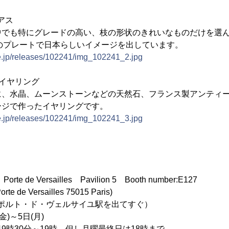
アス
中でも特にグレードの高い、枝の形状のきれいなものだけを選
Fのプレートで日本らしいイメージを出しています。
ne.jp/releases/102241/img_102241_2.jpg
icイヤリング
に、水晶、ムーンストーンなどの天然石、フランス製アンティ
ージで作ったイヤリングです。
ne.jp/releases/102241/img_102241_3.jpg
de Versailles Pavilion 5 Booth number:E127
e de Versailles 75015 Paris)
ルト・ド・ヴェルサイユ駅を出てすぐ）
金)～5日(月)
30分～19時、但し月曜最終日は18時まで