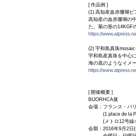
[ 作品例 ]
(1) 高知産血赤珊瑚ピ
高知産の血赤珊瑚の
た。菊の形の14KG
https://www.atpress.
(2) 宇和島真珠mosa
宇和島産真珠を中心
海の底のようなイメ
https://www.atpress.
[ 開催概要 ]
BIJORHCA展
会場：フランス・パリ Porte 
(1 place de la Port
(メトロ12号線ポ
会期：2016年9月2日(
金曜日～日曜日9時