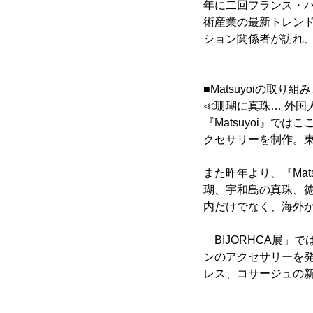
年に二回フランス・
術産業の最新トレン
ション関係者が訪れ
■Matsuyoiの取り
≪珊瑚に真珠… 外国
『Matsuyoi』
クセサリーを制作。
また昨年より、『Ma
瑚、宇和島の真珠、
内だけでなく、海外
「BIJORHCA展
ンのアクセサリーを
レス、コサージュの