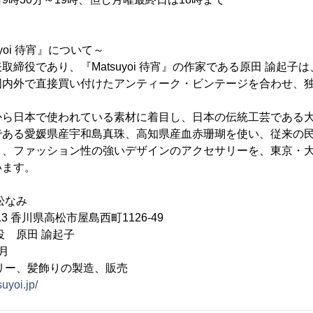
uyoi 待宵』について～
取締役であり、『Matsuyoi 待宵』の作家である原田 諭起子
国内外で直接買い付けたアンティーク・ビンテージを合わせ、
から日本で使われている素材に着目し、日本の伝統工芸である
である愛媛県産宇和島真珠、高知県産血赤珊瑚を使い、従来の
う、ファッション性の強いデザインのアクセサリーを、東京・
います。
松なみ
13 香川県高松市屋島西町1126-49
役 原田 諭起子
月
リー、髪飾りの製造、販売
suyoi.jp/