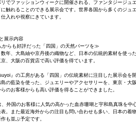
パリでファッションウィークに開催される、ファンタジージュ
ドに触れることのできる展示会です。世界各国から多くのジュ
、仕入れや視察にきています。
組みと展示内容
人からも好評だった「四国」の天然パーツを≫
ではここ数年、大島紬や京丹後の織物など、日本の伝統的素材を使っ
東京、大阪の百貨店で高い評価を得ています。
tsuyoi』の工房がある「四国」の伝統素材に注目した展示会を
徳島の藍染を使った、ジュエリーやアクセサリーを、東京・大
からのお客様からも高い評価を得ることができました。
」では、外国のお客様に人気の高かった血赤珊瑚と宇和島真珠を中
発表。また最近海外からの注目も問い合わせも多い、日本の着
新作も並ぶ予定です。