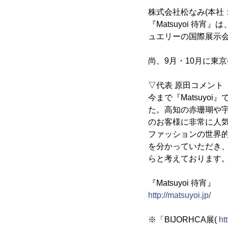
株式会社松なみ(本社
『Matsuyoi 待
ュエリーの国際展示会「
尚、9月・10月に東
▽代表 原田コメント
今まで『Matsuy
た。高知の赤珊瑚や
のお客様に非常に人
ファッションの世界
を分かっていただき、
らと考えております
『Matsuyoi 待宵』
http://matsuyoi.jp/
※「BIJORHCA展(
ht