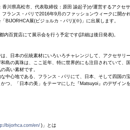
：香川県高松市、代表取締役：原田 諭起子)が運営するアクセ
宵』は、フランス・パリで2016年9月のファッションウィークに開
BIJORHCA展(ビジョルカ・パリ)(※)」に出展します。
京都内百貨店にて展示会を行う予定です(詳細は後日発表)。
oi』では、日本の伝統素材にいろいろチャレンジして、アクセサリ
宇和島の真珠は、ここ近年、特に世界的にも注目されていて、
気の高い素材です。
的な中心地である、フランス・パリにて、日本、そして四国の
かつ、「日本の美」をテーマにした『Matsuyoi』のデザイン
。
tp://bijorhca.com/en/
)」とは