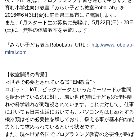
役：下山 透)は、プログラミング学習を通じて生きる力を
育む小学生向け教室『みらい子ども教室RoboLab』を、
2016年6月3日(金)に静岡県三島市にて開講します。
また、6月スタート生の募集に先駆け、5月22日(日)・28日
(土)に、無料の体験教室を実施します。
『みらい子ども教室RoboLab』URL：
http://www.robolab-
mirai.com
【教室開講の背景】
＜世界で必要とされている“STEM教育”＞
ロボット、IoT、ビックデータといったキーワードが世間
を賑わせているのに対し、若い世代(特に子ども)の理科離
れや科学離れが問題視されています。これに対して、仕事
においても日常生活においても、パソコンをはじめとする
機器類はその必要性を増しており、扱える事が基本的な能
力として求められているという状況です。
また、現在世界各国でプログラミング教育の必要性が叫ば