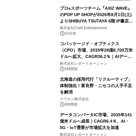
プロeスポーツチーム『AXIZ WAVE』
のPOP UP SHOPが2026年8月1日(土)
よりSHIBUYA TSUTAYA 6階 IP書店で
開催決定！！
株式会社ClaN Entertainment
10分前
コパッケージド・オプティクス
（CPO）市場、2035年28億8,700万米
ドルへ拡大、CAGR36.2％｜AIデータ
センター・高速光通信需要が成長を加
株式会社レポートオーシャン
速
1時間前
北海道の採用代行「リクルーティブ」
体制強化！富良野・ニセコの人手不足
を解消
クウカン株式会社
2時間前
データコンバータIC市場、2035年141
億米ドルへ成長｜CAGR6.4％、AI・
5G・IoT需要が市場拡大を加速
株式会社レポートオーシャン