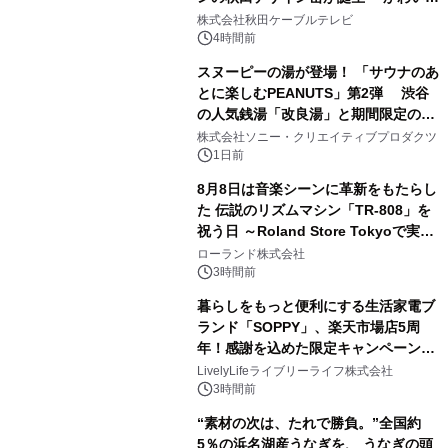
1
秋田犬の子犬と秋田の四季と名所を巡
株式会社秋田ケーブルテレビ
るパッケージ～ 9月1日(火)秋田県内で
4時間前
販売開始
スヌーピーの湯が登場！ 「サウナのあ
とに楽しむPEANUTS」第2弾 渋谷
の人気銭湯「改良湯」と期間限定のコ
2
ラボレーション サウナイキタイコラ
株式会社ソニー・クリエイティブプロダクツ
ボグッズも発売決定！
1日前
8月8日は音楽シーンに革新をもたらし
た 伝説のリズムマシン「TR-808」を
祝う日 ～Roland Store Tokyoで実機
3
を展示しての 記念キャンペーンを開
ローランド株式会社
催 英国ラジオ「NTS」の 特別プログ
3時間前
ラムや、「TR-808」を愛する伝説的
暮らしをもっと便利にする生活家電ブ
アーティストを フィーチャーしたアニ
ランド「SOPPY」、楽天市場店5周
メーションを公開～
年！感謝を込めた限定キャンペーンを
4
8月10日より開催
LivelyLifeライブリーライフ株式会社
3時間前
“素材の次は、たれで勝負。”全国約
5％の浜名湖産うなぎを、 うなぎの頭