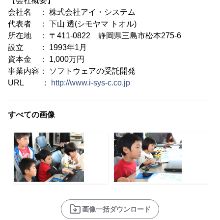
【会社概要】
会社名 ： 株式会社アイ・システム
代表者 ： 下山 透(シモヤマ トオル)
所在地 ： 〒411-0822 静岡県三島市松本275-6
設立 ： 1993年1月
資本金 ： 1,000万円
事業内容： ソフトウェアの受託開発
URL ：
http://www.i-sys-c.co.jp
すべての画像
画像一括ダウンロード