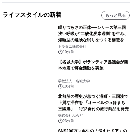
ライフスタイルの新着
もっと見る
眠りづらさの正体──シリーズ第三回
浅い呼吸が"二酸化炭素過剰"を生み、
爆睡型の危険な眠りをつくる構造を解
説
トラタニ株式会社
10分前
【名城大学】ボランティア協議会が熊
本地震で募金活動を実施
学校法人 名城大学
10分前
北前船の歴史が息づく港町・三国湊で
上質な滞在を 「オーベルジュほまち
三國湊」 1泊2食付の旅行商品を発売
株式会社ぷらど
23分前
SNS200万回再生の「消えたドア」の