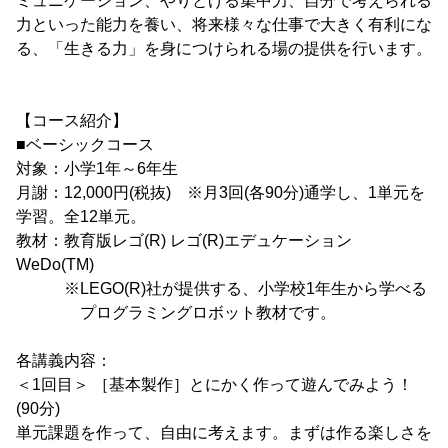
ミュニケーション、やりとげる集中力、自分で考えられる
力といった能力を養い、将来様々な仕事で大きく有利にな
る、「生きる力」を身につけられる場の提供を行います。
【コース紹介】
■ベーシックコース
対象：小学1年～6年生
月謝：12,000円(税抜) ※月3回(各90分)通学し、1単元を
学習。全12単元。
教材：教育版レゴ(R) レゴ(R)エデュケーション
WeDo(TM)
※LEGO(R)社が提供する、小学校1年生から学べる
プログラミングロボット教材です。
各講義内容：
＜1回目＞ ［基本製作］とにかく作って遊んでみよう！
(90分)
単元課題を作って、自由に考えます。まずは作る楽しさを