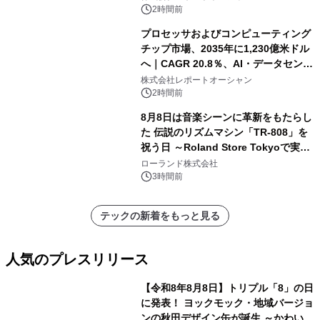
2時間前
プロセッサおよびコンピューティング
チップ市場、2035年に1,230億米ドル
へ｜CAGR 20.8％、AI・データセンタ
ー需要が成長を牽引
株式会社レポートオーシャン
2時間前
8月8日は音楽シーンに革新をもたらし
た 伝説のリズムマシン「TR-808」を
祝う日 ～Roland Store Tokyoで実機
を展示しての 記念キャンペーンを開
ローランド株式会社
催 英国ラジオ「NTS」の 特別プログ
3時間前
ラムや、「TR-808」を愛する伝説的
アーティストを フィーチャーしたアニ
テックの新着をもっと見る
メーションを公開～
人気のプレスリリース
【令和8年8月8日】トリプル「8」の日
に発表！ ヨックモック・地域バージョ
ンの秋田デザイン缶が誕生 ～かわいい