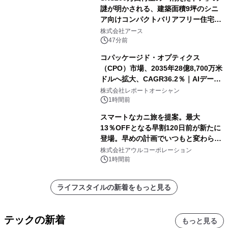
謎が明かされる、建築面積9坪のシニ
ア向けコンパクトバリアフリー住宅が
誕生
株式会社アース
47分前
コパッケージド・オプティクス
（CPO）市場、2035年28億8,700万米
ドルへ拡大、CAGR36.2％｜AIデータ
センター・高速光通信需要が成長を加
株式会社レポートオーシャン
速
1時間前
スマートなカニ旅を提案。最大
13％OFFとなる早割120日前が新たに
登場。早めの計画でいつもと変わらぬ
大人の冬旅を。ー夕日ヶ浦温泉「佳松
株式会社アウルコーポレーション
苑 別邸ふうか」ー
1時間前
ライフスタイルの新着をもっと見る
テックの新着
もっと見る