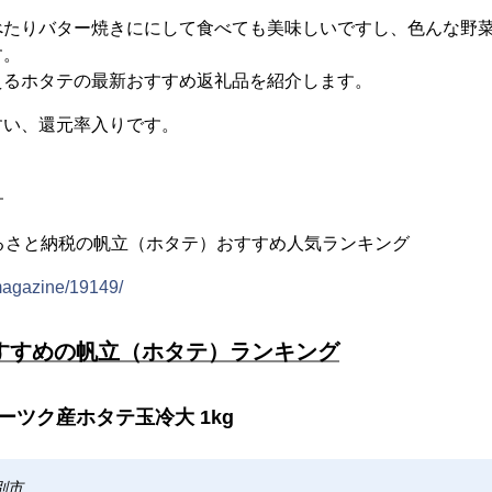
べたりバター焼きににして食べても美味しいですし、色んな野
す。
えるホタテの最新おすすめ返礼品を紹介します。
すい、還元率入りです。
L
るさと納税の帆立（ホタテ）おすすめ人気ランキング
/magazine/19149/
すすめの帆立（ホタテ）ランキング
ーツク産ホタテ玉冷大 1kg
別市