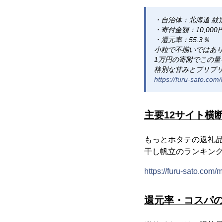
・自治体：北海道 紋
・寄付金額：10,000
・還元率：55.3％
小粒で不揃いではあり
1万円の寄附でこの
格別な甘みとプリプ
https://furu-sato.co
主要12サイト横
もっとホタテの返礼
干し帆立のランキン
https://furu-sato.com
還元率・コスパ