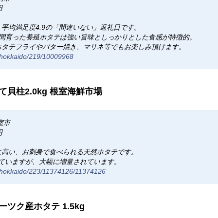
円
平均満足度4.9の「間違いない」返礼日です。
年間育った養殖ホタテは強い旨味としっかりとした食感が特徴的。
ホタテフライやバター焼き、マリネ等でもお楽しみ頂けます。
m/hokkaido/219/10009968
貝柱2.0kg 根室海鮮市場
室市
円
に高い、お刺身で食べられる天然ホタテです。
されていますが、大幅に増量されています。
m/hokkaido/223/11374126/11374126
ツク産ホタテ 1.5kg