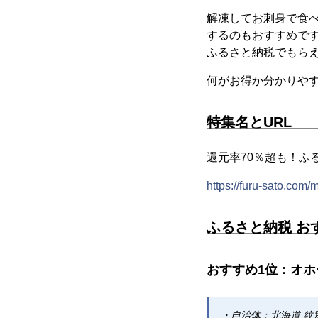
解凍してお刺身で食
するのもおすすめで
ふるさと納税でもら
何がお得か分かりや
特集名とUR
還元率70％超も！ふ
https://furu-sato.com
ふるさと納税 お
おすすめ1位：オホ
・自治体：北海道 紋