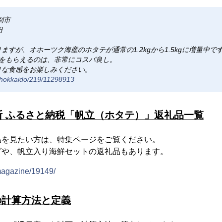
別市
円
ますが、オホーツク海産のホタテが通常の1.2kgから1.5kgに増量中で
量をもらえるのは、非常にコスパ良し。
リな食感をお楽しみください。
m/hokkaido/219/11298913
断 ふるさと納税「帆立（ホタテ）」返礼品一覧
品を見たい方は、特集ページをご覧ください。
グや、帆立入り海鮮セットの返礼品もあります。
/magazine/19149/
の計算方法と定義