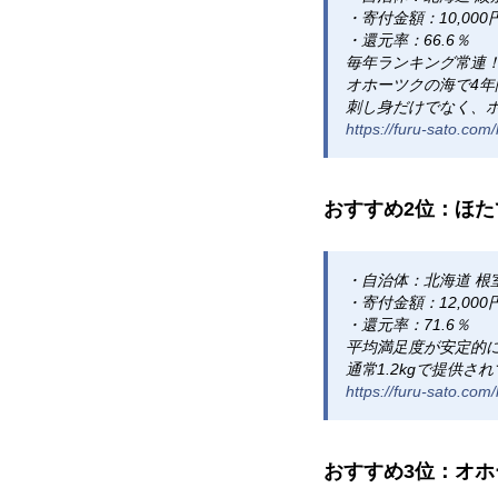
・寄付金額：10,000
・還元率：66.6％
毎年ランキング常連！
オホーツクの海で4
刺し身だけでなく、
https://furu-sato.co
おすすめ2位：ほたて
・自治体：北海道 根
・寄付金額：12,000
・還元率：71.6％
平均満足度が安定的
通常1.2kgで提供
https://furu-sato.co
おすすめ3位：オホー