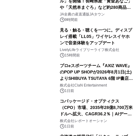
ル」を開催！長崎県産「黄金あなご」
や「天然本まぐろ」など約280商品を
販売！～毎月１０日の定例企画～
JA全農の産直通販JAタウン
9時間前
見る・触る・聴くを一つに。ディスプ
レイ搭載「LL05」ワイヤレスイヤホ
ンで音楽体験をアップデート
LivelyLifeライブリーライフ株式会社
15時間前
プロeスポーツチーム『AXIZ WAVE』
のPOP UP SHOPが2026年8月1日(土)
よりSHIBUYA TSUTAYA 6階 IP書店で
開催決定！！
株式会社ClaN Entertainment
1日前
コパッケージド・オプティクス
（CPO）市場、2035年28億8,700万米
ドルへ拡大、CAGR36.2％｜AIデータ
センター・高速光通信需要が成長を加
株式会社レポートオーシャン
速
1日前