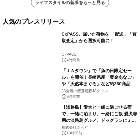
ライフスタイルの新着をもっと見る
人気のプレスリリース
CxPASS、届いた荷物を 「配送」「買
取査定」から選択可能に！
1
C×PASS
4時間前
「ＪＡタウン」で「魚の日限定セー
ル」を開催！長崎県産「黄金あなご」
や「天然本まぐろ」など約280商品を
2
販売！～毎月１０日の定例企画～
JA全農の産直通販JAタウン
9時間前
【淡路島】愛犬と一緒に過ごせる宿
で、一緒に泊まり、一緒にご飯 愛犬専
用の淡路島グルメ、ドッグランにミニ
3
プール グランピングとトレーラーハウ
株式会社ぷらど
スの2施設で
13時間前