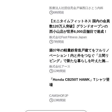
医療法人社団信亮会戸塚西口さとう内科
6時間前
【エニタイムフィットネス 国内の会員
数120万人突破】グランドオープンの
西小山店が世界6,000店舗目で達成！
株式会社Fast Fitness Japan
7時間前
築37年の軽量鉄骨造戸建てをフルリノ
ベーション！内と外をつなぐ「土間リ
ビング」で新たな暮らしを叶えた施工
事例を株式会社アースが公開
株式会社アース
12時間前
「Honda CB250T HAWK」Tシャツ登
場
CAMSHOP.JP
13時間前