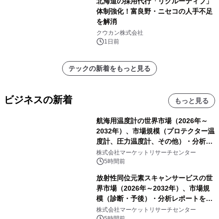
北海道の採用代行「リクルーティブ」
体制強化！富良野・ニセコの人手不足
を解消
クウカン株式会社
1日前
テックの新着をもっと見る
ビジネスの新着
もっと見る
航海用温度計の世界市場（2026年～
2032年）、市場規模（プロテクター温
度計、圧力温度計、その他）・分析レ
ポートを発表
株式会社マーケットリサーチセンター
5時間前
放射性同位元素スキャンサービスの世
界市場（2026年～2032年）、市場規
模（診断・予後）・分析レポートを発
表
株式会社マーケットリサーチセンター
5時間前