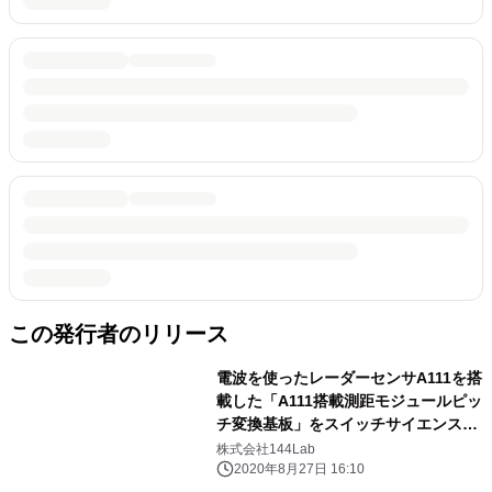
この発行者のリリース
電波を使ったレーダーセンサA111を搭
載した「A111搭載測距モジュールピッ
チ変換基板」をスイッチサイエンスが
発売
株式会社144Lab
2020年8月27日 16:10