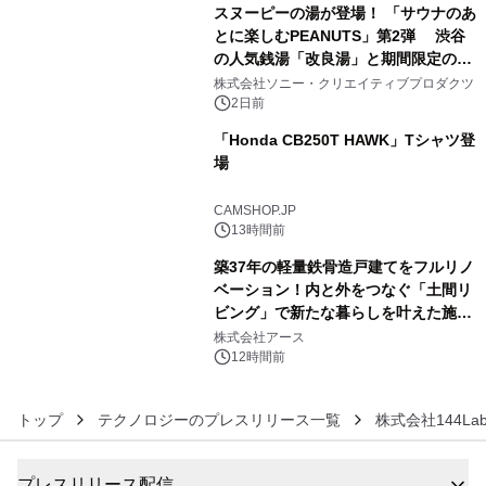
スヌーピーの湯が登場！ 「サウナのあ
とに楽しむPEANUTS」第2弾 渋谷
の人気銭湯「改良湯」と期間限定のコ
4
ラボレーション サウナイキタイコラ
株式会社ソニー・クリエイティブプロダクツ
ボグッズも発売決定！
2日前
「Honda CB250T HAWK」Tシャツ登
場
5
CAMSHOP.JP
13時間前
築37年の軽量鉄骨造戸建てをフルリノ
ベーション！内と外をつなぐ「土間リ
ビング」で新たな暮らしを叶えた施工
6
事例を株式会社アースが公開
株式会社アース
12時間前
トップ
テクノロジーのプレスリリース一覧
株式会社144La
プレスリリース配信