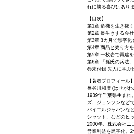
れに勝る喜びはあり
【目次】
第1章 危機を生き抜
第2章 長生きする会
第3章 3カ月で黒字
第4章 商品と売り方
第5章 一枚岩で再建
第6章 「孫氏の兵法
巻末付録 先人に学ぶ
【著者プロフィール
長谷川和廣 (はせがわ
1939年千葉県生ま
ズ、ジョンソンなど
バイエルジャパンな
シャット」などのヒ
2000年、株式会社
営業利益を黒字化。2