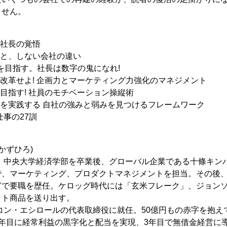
ません。
く社長の覚悟
社と、しない会社の違い
化を目指す。社長は数字の鬼になれ!
を改革せよ! 企画力とマーケティング力強化のマネジメント
を目指す! 社員のモチベーション操縦術
」を実践する 自社の強みと弱みを見つけるフレームワーク
仕事の27訓
】
かずひろ)
れ。中央大学経済学部を卒業後、グローバル企業である十條キン
で、マーケティング、プロダクトマネジメントを担当。その後
どで要職を歴任。ケロッグ時代には「玄米フレーク」、ジョン
ット商品を送り出す。
ニコン・エシロールの代表取締役に就任。50億円もの赤字を抱え
年目に経常利益の黒字化と配当を実現、3年目で無借金経営に導