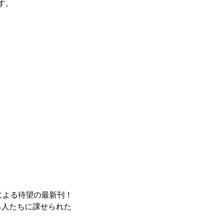
す。
による待望の最新刊！
る人たちに課せられた