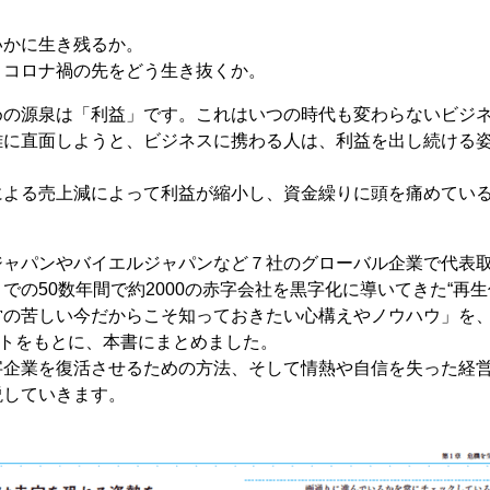
いかに生き残るか。
、コロナ禍の先をどう生き抜くか。
めの源泉は「利益」です。これはいつの時代も変わらないビジ
難に直面しようと、ビジネスに携わる人は、利益を出し続ける
による売上減によって利益が縮小し、資金繰りに頭を痛めてい
ジャパンやバイエルジャパンなど７社のグローバル企業で代表
での50数年間で約2000の赤字会社を黒字化に導いてきた“再生
営の苦しい今だからこそ知っておきたい心構えやノウハウ」を、
ートをもとに、本書にまとめました。
字企業を復活させるための方法、そして情熱や自信を失った経
説していきます。