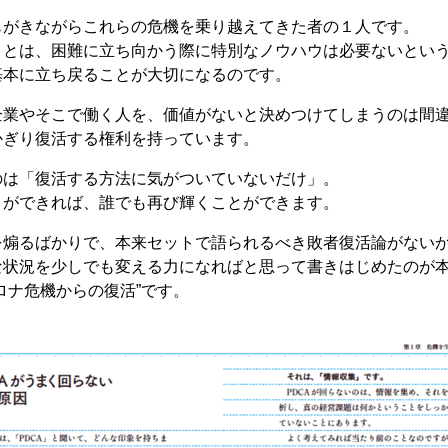
もがきながらこれらの危機を乗り越えてきた者の１人です。
ことは、困難に立ち向かう際に特別なノウハウは必要ないとい
基本に立ち戻ることが大切になるのです。
企業やそこで働く人を、価値がないと決めつけてしまうのは間
かぎり復活する権利を持っています。
のは「復活する方法に気がついていないだけ」。
とができれば、誰でも再び輝くことができます。
を煽るばかりで、本来セットで語られるべき敗者復活論がない
な状況を少しでも変える力になればと思って書きはじめたのが
ロナ危機からの復活”です。