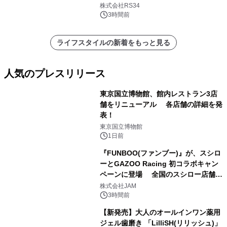
開始
株式会社RS34
3時間前
ライフスタイルの新着をもっと見る
人気のプレスリリース
東京国立博物館、館内レストラン3店
舗をリニューアル 各店舗の詳細を発
表！
1
東京国立博物館
1日前
『FUNBOO(ファンブー)』が、スシロ
ーとGAZOO Racing 初コラボキャン
ペーンに登場 全国のスシロー店舗で
2
GR 4車種の FUNBOO(ミニカー)付き
株式会社JAM
メニューが展開されます
3時間前
【新発売】大人のオールインワン薬用
ジェル歯磨き 「LilliSH(リリッシュ)」