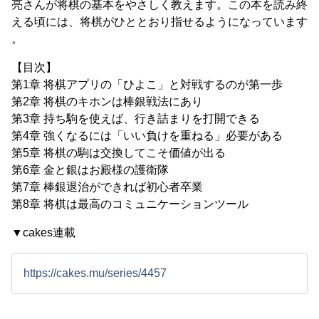
亮さんが将棋の基本をやさしく教えます。この本を読み終
える頃には、将棋がひととおり指せるようになっています
。
【目次】
第1章 将棋アプリの「ひよこ」と対戦するのが第一歩
第2章 将棋のキホンは棒銀戦法にあり
第3章 持ち駒を使えば、行き詰まりを打開できる
第4章 強くなるには「いい負けを重ねる」必要がある
第5章 将棋の駒は交換してこそ価値が出る
第6章 金と銀はお殿様の護衛隊
第7章 棒銀退治ができれば初心者卒業
第8章 将棋は最高のコミュニケーションツール
▼cakes連載
https://cakes.mu/series/4457