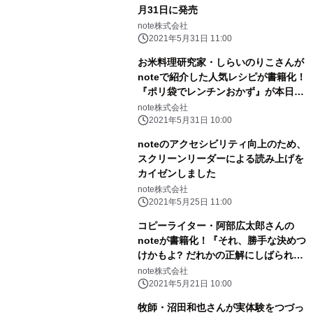
月31日に発売
note株式会社
2021年5月31日 11:00
お米料理研究家・しらいのりこさんが
noteで紹介した人気レシピが書籍化！
『ポリ袋でレンチンおかず』が本日5
月31日に発売されます
note株式会社
2021年5月31日 10:00
noteのアクセシビリティ向上のため、
スクリーンリーダーによる読み上げを
カイゼンしました
note株式会社
2021年5月25日 11:00
コピーライター・阿部広太郎さんの
noteが書籍化！『それ、勝手な決めつ
けかもよ? だれかの正解にしばられな
い「解釈」の練習』がディスカヴァ
note株式会社
ー・トゥエンティワンから5月28日に
2021年5月21日 10:00
発売
牧師・沼田和也さんが実体験をつづっ