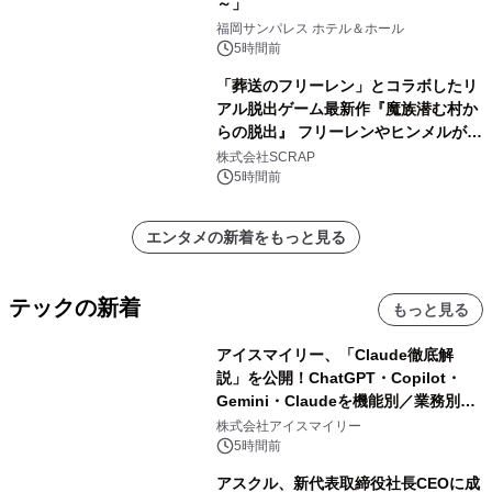
～」
福岡サンパレス ホテル＆ホール
5時間前
「葬送のフリーレン」とコラボしたリ
アル脱出ゲーム最新作『魔族潜む村か
らの脱出』 フリーレンやヒンメルが武
器を手に魔族を見据える描き下ろしメ
株式会社SCRAP
インビジュアル公開
5時間前
エンタメの新着をもっと見る
テックの新着
もっと見る
アイスマイリー、「Claude徹底解
説」を公開！ChatGPT・Copilot・
Gemini・Claudeを機能別／業務別に
比較―自社に合う生成AIの選び方がわ
株式会社アイスマイリー
かる実践ガイド
5時間前
アスクル、新代表取締役社長CEOに成