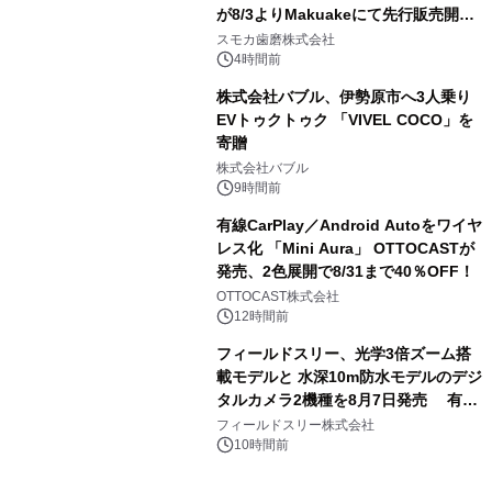
が8/3よりMakuakeにて先行販売開
3
始！
スモカ歯磨株式会社
4時間前
株式会社バブル、伊勢原市へ3人乗り
EVトゥクトゥク 「VIVEL COCO」を
寄贈
4
株式会社バブル
9時間前
有線CarPlay／Android Autoをワイヤ
レス化 「Mini Aura」 OTTOCASTが
発売、2色展開で8/31まで40％OFF！
5
OTTOCAST株式会社
12時間前
フィールドスリー、光学3倍ズーム搭
載モデルと 水深10m防水モデルのデジ
タルカメラ2機種を8月7日発売 有効
6
約1300万画素、用途別に選べるコンデ
フィールドスリー株式会社
ジ新登場
10時間前