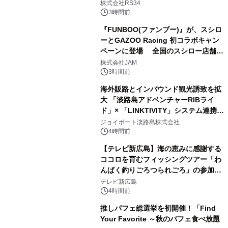
開始
株式会社RS34
3時間前
『FUNBOO(ファンブー)』が、スシロ
ーとGAZOO Racing 初コラボキャン
ペーンに登場 全国のスシロー店舗で
GR 4車種の FUNBOO(ミニカー)付き
株式会社JAM
メニューが展開されます
3時間前
海外販路とインバウンド観光誘致を拡
大 「淡路島アドベンチャーRIBライ
ド」× 「LINKTIVITY」システム連携を
開始！
ジョイポート淡路島株式会社
4時間前
【テレビ新広島】海の恵みに感謝する
ココロを育むフィッシングツアー「わ
んぱく釣りごろつられごろ」の参加小
学生を募集
テレビ新広島
4時間前
推しパフェ総選挙を初開催！「Find
Your Favorite ～秋のパフェ食べ放題