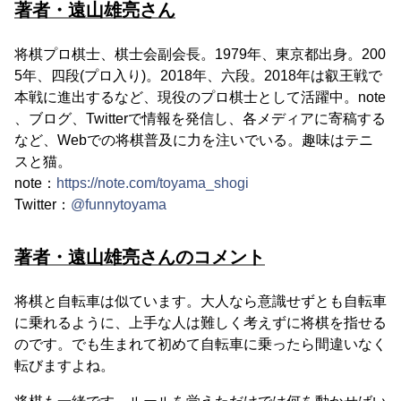
著者・遠山雄亮さん
将棋プロ棋士、棋士会副会長。1979年、東京都出身。200
5年、四段(プロ入り)。2018年、六段。2018年は叡王戦で
本戦に進出するなど、現役のプロ棋士として活躍中。note
、ブログ、Twitterで情報を発信し、各メディアに寄稿する
など、Webでの将棋普及に力を注いでいる。趣味はテニ
スと猫。
note：
https://note.com/toyama_shogi
Twitter：
@funnytoyama
著者・遠山雄亮さんのコメント
将棋と自転車は似ています。大人なら意識せずとも自転車
に乗れるように、上手な人は難しく考えずに将棋を指せる
のです。でも生まれて初めて自転車に乗ったら間違いなく
転びますよね。