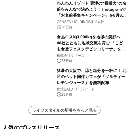
わんわんリゾート 粟津の"看板犬"の名
前をみんなで決めよう！ Instagramで
「お名前募集キャンペーン」を8月8日
(土)より開催
GENSEN HOLDINGS株式会社
28分前
食品ロス約3,000kgを地域の笑顔へ
40社とともに地域交流を育む 「こど
も食堂フェスタデピッコリーナ」を9
月5日(土)開催
株式会社マザーズ
28分前
猛暑の大阪で、涼と塩分を一杯に！ 北
区のペット同伴カフェが「ソルティー
レモンジュース」を無料配布
株式会社グリーンアート
28分前
ライフスタイルの新着をもっと見る
人気のプレスリリース