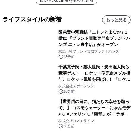
ビジネスの新着をもっと見る
ライフスタイルの新着
もっと見る
阪急豊中駅直結「エトレとよなか」1
階に 「ブランド買取専門店ブランドハ
ンズ エトレ豊中店」がオープン
株式会社ブランド買取ブランドハンズ
13分前
千葉真子氏・鄭大世氏・安田理大氏ら
豪華ゲスト ロケット型完走メダル授
与、ロケット風船を飛ばせ！ 「ロケッ
トマラソン2026」開催
株式会社スポーツワン
28分前
【世界猫の日に、猫たちの幸せを願っ
て。】 コスモウォーター「にゃんモデ
ル」×フェリシモ「猫部」が コラボキ
ャンペーンを実施
株式会社コスモライフ
28分前