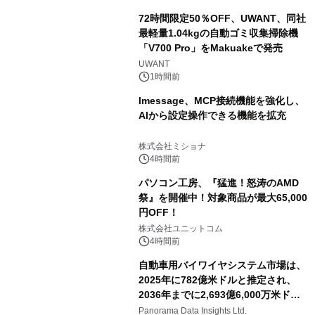
72時間限定50％OFF、UWANT、同社
最軽量1.04kgの自動ゴミ収集掃除機
「V700 Pro」をMakuakeで発売
UWANT
1時間前
lmessage、MCP接続機能を強化し、
AIから設定操作できる機能を拡充
株式会社ミショナ
4時間前
パソコン工房、『猛進！怒涛のAMD
祭』を開催中！対象商品が最大65,000
円OFF！
株式会社ユニットコム
4時間前
自動車用バイワイヤシステム市場は、
2025年に782億米ドルと推定され、
2036年までに2,693億6,000万米ドル
に達すると予測されており、予測期間
Panorama Data Insights Ltd.