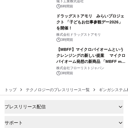
ーブル1本つなぐだけ、テレビの音が
城下工業株式会社
ぐっと豊かに
6時間前
ドラッグストアモリ みらいプロジェ
クト 「子どもお仕事参観デー2026」
を開催！
5
株式会社ドラッグストアモリ
3時間前
【MBFF】マイクロバイオームという
クレンジングの新しい提案 マイクロ
バイオーム発想の新商品 「MBFF mb
6
クレンジングPRO」を2026年8月6日
株式会社フローリストジャパン
発売
3時間前
トップ
テクノロジーのプレスリリース一覧
ギンガシステム
プレスリリース配信
サポート