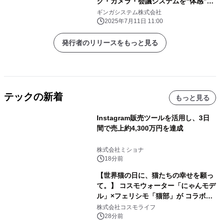
ク・カメラ・会議システムを“体感”で
選ぶ30分【ギンガシステム】
ギンガシステム株式会社
2025年7月11日 11:00
発行者のリリースをもっと見る
テックの新着
もっと見る
Instagram販売ツールを活用し、3日
間で売上約4,300万円を達成
株式会社ミショナ
18分前
【世界猫の日に、猫たちの幸せを願っ
て。】 コスモウォーター「にゃんモデ
ル」×フェリシモ「猫部」が コラボキ
ャンペーンを実施
株式会社コスモライフ
28分前