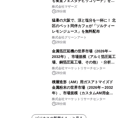
も食堂フェスタデピッコリーナ」を9
月5日(土)開催
株式会社マザーズ
28分前
猛暑の大阪で、涼と塩分を一杯に！ 北
区のペット同伴カフェが「ソルティー
レモンジュース」を無料配布
株式会社グリーンアート
28分前
金属箔圧延機の世界市場（2026年～
2032年）、市場規模（アルミ箔圧延工
場、銅箔圧延工場、その他）・分析レ
ポートを発表
株式会社マーケットリサーチセンター
28分前
積層造形（AM）用ガスアトマイズド
金属粉末の世界市場（2026年～2032
年）、市場規模（カスタムAM用金属
粉末、汎用AM用金属粉末）・分析レ
株式会社マーケットリサーチセンター
ポートを発表
28分前