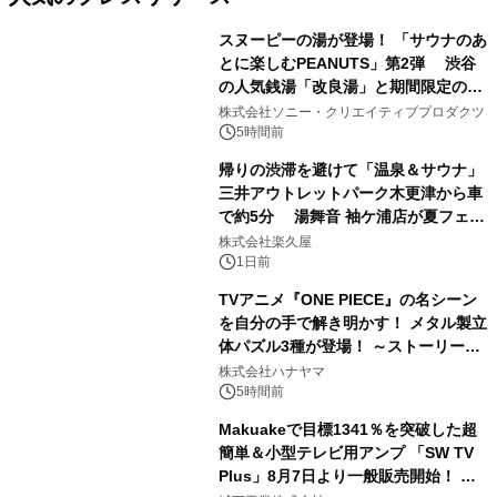
スヌーピーの湯が登場！ 「サウナのあ
とに楽しむPEANUTS」第2弾 渋谷
の人気銭湯「改良湯」と期間限定のコ
1
ラボレーション サウナイキタイコラ
株式会社ソニー・クリエイティブプロダクツ
ボグッズも発売決定！
5時間前
帰りの渋滞を避けて「温泉＆サウナ」
三井アウトレットパーク木更津から車
で約5分 湯舞音 袖ケ浦店が夏フェア
2
メニューを提供
株式会社楽久屋
1日前
TVアニメ『ONE PIECE』の名シーン
を自分の手で解き明かす！ メタル製立
体パズル3種が登場！ ～ストーリーと
3
ギミックが融合した 大人の体験型パズ
株式会社ハナヤマ
ルが8月7日(金)12時より先行予約受付
5時間前
開始～
Makuakeで目標1341％を突破した超
簡単＆小型テレビ用アンプ 「SW TV
Plus」8月7日より一般販売開始！ ケ
4