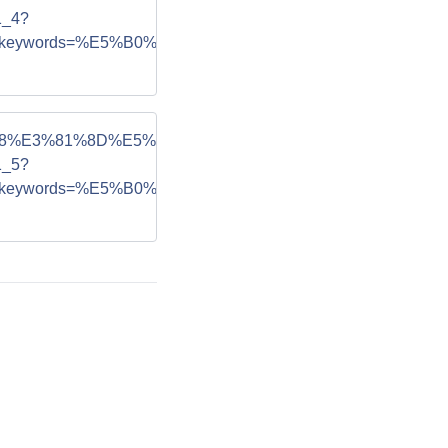
_4?
eywords=%E5%B0%8F%E6%BE%A4%E7%AB%B9%E4%BF%8A
3%81%A8%E3%81%8D%E5%B9%B8%E7%A6%8F%E3%81%A
_5?
eywords=%E5%B0%8F%E6%BE%A4%E7%AB%B9%E4%BF%8A