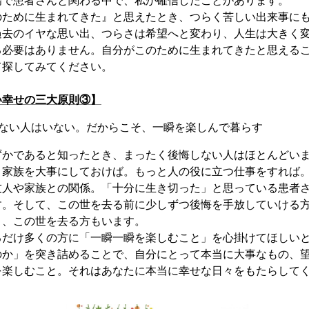
場で患者さんと関わる中で、私が確信したことがあります。
のために生まれてきた』と思えたとき、つらく苦しい出来事に
過去のイヤな思い出、つらさは希望へと変わり、人生は大きく
る必要はありません。自分がこのために生まれてきたと思える
て探してみてください。
い幸せの三大原則③】
しない人はいない。だからこそ、一瞬を楽しんで暮らす
ずかであると知ったとき、まったく後悔しない人はほとんどい
と家族を大事にしておけば。もっと人の役に立つ仕事をすれば
友人や家族との関係。「十分に生き切った」と思っている患者
す。そして、この世を去る前に少しずつ後悔を手放していける
ま、この世を去る方もいます。
るだけ多くの方に「一瞬一瞬を楽しむこと」を心掛けてほしい
のか」を突き詰めることで、自分にとって本当に大事なもの、
を楽しむこと。それはあなたに本当に幸せな日々をもたらして