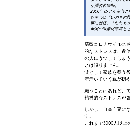
小澤竹俊医師。
2006年めぐみ在宅
を中心に「いのちの授
事に就任。「だれも
全国の医療従事者と
新型コロナウイルス
的なストレスは、数
の人にうつしてしまう
とは限りません。
父として家族を養う
年老いていく親が穏
願うことはあれど、
精神的なストレスが
しかし、自暴自棄に
す。
これまで3000人以