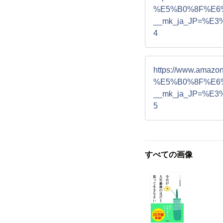
%E5%B0%8F%E6%B
__mk_ja_JP=%E
4
https://www.a
%E5%B0%8F%E6%B
__mk_ja_JP=%E
5
すべての画像