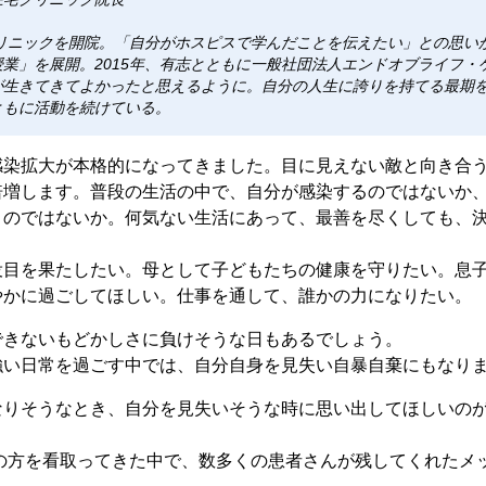
クリニックを開院。「自分がホスピスで学んだことを伝えたい」との思いか
業」を展開。2015年、有志とともに一般社団法人エンドオブライフ・
が生きてきてよかったと思えるように。自分の人生に誇りを持てる最期
ともに活動を続けている。
感染拡大が本格的になってきました。目に見えない敵と向き合
倍増します。普段の生活の中で、自分が感染するのではないか
のではないか。何気ない生活にあって、最善を尽くしても、決
役目を果たしたい。母として子どもたちの健康を守りたい。息
やかに過ごしてほしい。仕事を通して、誰かの力になりたい。
できないもどかしさに負けそうな日もあるでしょう。
強い日常を過ごす中では、自分自身を見失い自暴自棄にもなり
なりそうなとき、自分を見失いそうな時に思い出してほしいのが
上の方を看取ってきた中で、数多くの患者さんが残してくれたメ