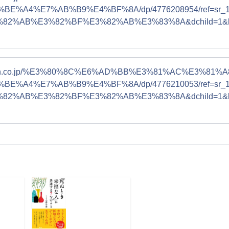
E%A4%E7%AB%B9%E4%BF%8A/dp/4776208954/ref=sr_1
3%82%AB%E3%82%BF%E3%82%AB%E3%83%8A&dchild=1&k
mazon.co.jp/%E3%80%8C%E6%AD%BB%E3%81%AC%E
E%A4%E7%AB%B9%E4%BF%8A/dp/4776210053/ref=sr_1
3%82%AB%E3%82%BF%E3%82%AB%E3%83%8A&dchild=1&k