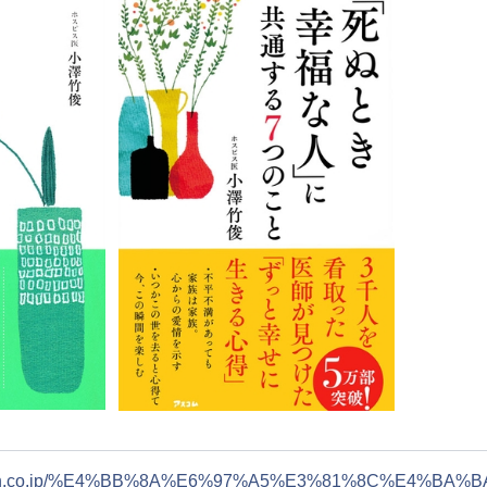
mazon.co.jp/%E4%BB%8A%E6%97%A5%E3%81%8C%E4