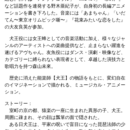
など話題作を連発する野木亜紀子が、自身初の長編アニメ
ーションを書き下ろした。音楽には「あまちゃん」「いだ
てん〜東京オリムピック噺〜」『花束みたいな恋をした』
の大友良英が参加。
犬王役には女王蜂としての音楽活動に加え、様々なジャ
ンルのアーティストへの楽曲提供など、止まらない躍進を
遂げるアヴちゃん。友魚役にはダンス・演劇・映像など、
カテゴリーに縛られない表現者として、卓越した演技力と
歌唱力を持つ森山未來。
歴史に消えた能楽師【犬王】の物語をもとに、変幻自在
のイマジネーションで描かれる、ミュージカル・アニメー
ション。
ストーリー：
室町の京の都、猿楽の一座に生まれた異形の子、犬王。
周囲に疎まれ、その顔は瓢箪の面で隠された。
ある日犬王は、平家の呪いで盲目になった琵琶法師の少