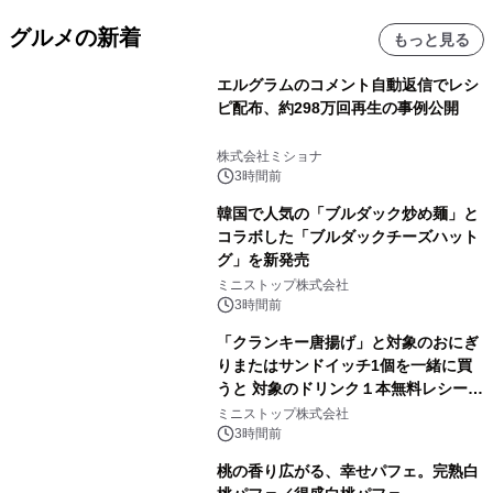
グルメの新着
もっと見る
エルグラムのコメント自動返信でレシ
ピ配布、約298万回再生の事例公開
株式会社ミショナ
3時間前
韓国で人気の「ブルダック炒め麺」と
コラボした「ブルダックチーズハット
グ」を新発売
ミニストップ株式会社
3時間前
「クランキー唐揚げ」と対象のおにぎ
りまたはサンドイッチ1個を一緒に買
うと 対象のドリンク１本無料レシート
クーポンもらえる！※1
ミニストップ株式会社
3時間前
桃の香り広がる、幸せパフェ。完熟白