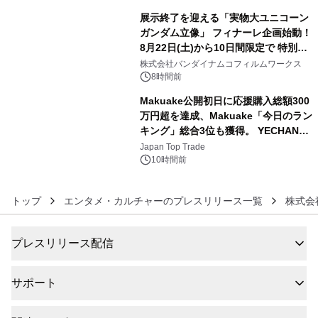
展示終了を迎える「実物大ユニコーン
ガンダム立像」 フィナーレ企画始動！
8月22日(土)から10日間限定で 特別映
5
像『UNICORN GUNDAM Statue ―
株式会社バンダイナムコフィルムワークス
BEYOND POSSIBILITY ―』を上映！
8時間前
Makuake公開初日に応援購入総額300
万円超を達成、Makuake「今日のラン
キング」総合3位も獲得。 YECHAN音
6
浴シンギングボウル第2弾の大型サイ
Japan Top Trade
ズ（XL・2XL・3XL）を先行販売中
10時間前
トップ
エンタメ・カルチャーのプレスリリース一覧
株式会
プレスリリース配信
サポート