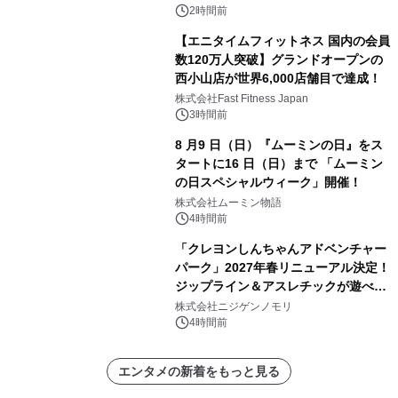
2時間前
【エニタイムフィットネス 国内の会員
数120万人突破】グランドオープンの
西小山店が世界6,000店舗目で達成！
株式会社Fast Fitness Japan
3時間前
8 月9 日（日）『ムーミンの日』をス
タートに16 日（日）まで 「ムーミン
の日スペシャルウィーク」開催！
株式会社ムーミン物語
4時間前
「クレヨンしんちゃんアドベンチャー
パーク」2027年春リニューアル決定！
ジップライン＆アスレチックが遊べる
のは今年が最後！ 「ラスト！ドキがム
株式会社ニジゲンノモリ
ネムネ～大作戦！」始動
4時間前
エンタメの新着をもっと見る