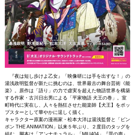
『夜は短し歩けよ乙女』「映像研には手を出すな！」の
湯浅政明監督が新たに挑むのは、世界最古の舞台芸術《能
楽》。原作は「語り」の力で虚実を超えた物語世界を構築
する作家・古川日出男による「平家物語 犬王の巻」。室
町時代に実在し、人々を熱狂させた能楽師【犬王】をポッ
プスターとして華やかに逞しく描く。
キャラクター原案の漫画家・松本大洋は湯浅監督と「ピン
ポン THE ANIMATION」以来５年ぶり、２度目のタッグを
組む。脚本は「アンナチュラル」「MIU404」『罪の声』