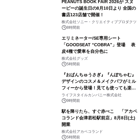
PEANUTS BOOK FAIR 2026が スヌ
ーピーの誕生日の8月10日より 全国の
書店123店舗で開催！
1
株式会社ソニー・クリエイティブプロダクツ
8時間前
エリミネーター/SE専用シート
「GOODSEAT “COBRA”」登場 表
皮4種で愛車を自分色に
2
株式会社グッズ
5時間前
『おぱんちゅうさぎ』『んぽちゃむ』
デザインのコスメ＆メイクパフがミル
フィーから登場！見ても使っても楽し
3
い、ポップでキュートなコレクショ
ライフスタイルカンパニー株式会社
ン。
9時間前
駅を降りたら、すぐ赤べこ 「アカベ
コランド会津若松駅前店」8月8日(土)
開業
4
株式会社アカベコランド
5時間前