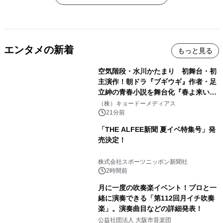
エンタメの新着
もっと見る
空気階段・水川かたまり 初舞台・初
主演作！朝ドラ『ブギウギ』作者・足
立紳の青春小説を舞台化『春よ来い、
マジで来い』キービジュアル解禁！
（株）キョードーメディアス
21分前
「THE ALFEE新聞 夏イベ特集号」発
売決定！
株式会社スポーツニッポン新聞社
2時間前
月に一度の吹奏楽イベント！プロと一
緒に演奏できる「第112回月イチ吹奏
楽」。演奏曲目などの詳細発表！
公益社団法人 大阪市音楽団