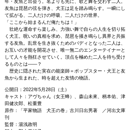
年・友魚と出会う。名よりも先に、歌と舞を交わす二人。
友魚は琵琶の弦を弾き、犬王は足を踏み鳴らす。一瞬にし
て拡がる、二人だけの呼吸、二人だけの世界。
「ここから始まるんだ俺たちは！」
壮絶な運命すら楽しみ、力強い舞で自らの人生を切り拓
く犬王。呪いの真相を求め、琵琶を掻き鳴らし異界と共振
する友魚。乱世を生き抜くためのバディとなった二人は、
お互いの才能を開花させ、唯一無二のエンターテイナーと
して人々を熱狂させていく。頂点を極めた二人を待ち受け
るものとは――？
歴史に隠された実在の能楽師＝ポップスター・犬王と友
魚から生まれた、時を超えた友情の物語。
公開日：2022年5月28日（土）
キャスト：アヴちゃん（女王蜂）、森山未來、柄本佑、津
田健次郎、松重豊
原作：「平家物語 犬王の巻」古川日出男著 ／河出文庫
刊
監督：湯浅政明