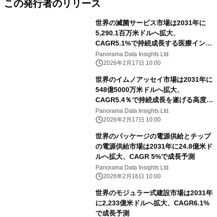
この発行者のリリース
世界の滅菌サービス市場は2031年に
5,290.1百万米ドルへ拡大、
CAGR5.1%で持続成長する医療インフ
ラの中核分野
Panorama Data Insights Ltd.
2026年2月17日 10:00
世界のイムノアッセイ市場は2031年に
548億5000万米ドルへ拡大、
CAGR5.4％で持続成長を遂げる高度診
断技術の中核分野
Panorama Data Insights Ltd.
2026年2月17日 10:00
世界のパッケージの電源供給とチップ
の電源供給市場は2031年に24.8億米ド
ルへ拡大、CAGR 5%で成長予測
Panorama Data Insights Ltd.
2026年2月16日 10:00
世界のモジュラー式建設市場は2031年
に2,233億米ドルへ拡大、CAGR6.1%
で成長予測