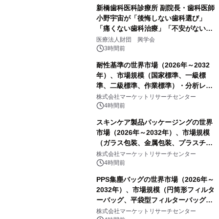
新橋歯科医科診療所 副院長・歯科医師
小野宇宙が「後悔しない歯科選び」
「痛くない歯科治療」「不安がない治
療計画」をテーマに専門監修
医療法人財団 興学会
3時間前
耐性基準の世界市場（2026年～2032
年）、市場規模（国家標準、一級標
準、二級標準、作業標準）・分析レポ
ートを発表
株式会社マーケットリサーチセンター
4時間前
スキンケア製品パッケージングの世界
市場（2026年～2032年）、市場規模
（ガラス包装、金属包装、プラスチッ
ク包装、その他）・分析レポートを発
株式会社マーケットリサーチセンター
表
4時間前
PPS集塵バッグの世界市場（2026年～
2032年）、市場規模（円筒形フィルタ
ーバッグ、平袋型フィルターバッグ、
プリーツフィルターバッグ、その
株式会社マーケットリサーチセンター