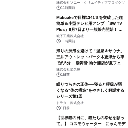
ラボレーション サウナイキタイコラ
株式会社ソニー・クリエイティブプロダクツ
ボグッズも発売決定！
11時間前
Makuakeで目標1341％を突破した超
簡単＆小型テレビ用アンプ 「SW TV
Plus」8月7日より一般販売開始！ ケ
2
ーブル1本つなぐだけ、テレビの音が
城下工業株式会社
ぐっと豊かに
11時間前
帰りの渋滞を避けて「温泉＆サウナ」
三井アウトレットパーク木更津から車
で約5分 湯舞音 袖ケ浦店が夏フェア
3
メニューを提供
株式会社楽久屋
1日前
眠りづらさの正体──寝ると呼吸が弱
くなる"体の構造"をやさしく解説する
シリーズ第1回
4
トラタニ株式会社
1日前
【世界猫の日に、猫たちの幸せを願っ
て。】 コスモウォーター「にゃんモデ