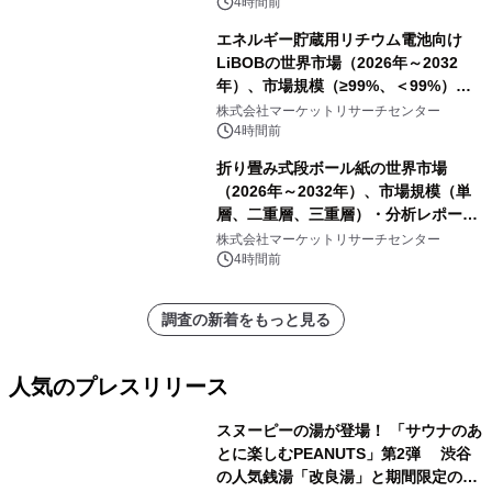
他）・分析レポートを発表
4時間前
エネルギー貯蔵用リチウム電池向け
LiBOBの世界市場（2026年～2032
年）、市場規模（≥99%、＜99%）・
分析レポートを発表
株式会社マーケットリサーチセンター
4時間前
折り畳み式段ボール紙の世界市場
（2026年～2032年）、市場規模（単
層、二重層、三重層）・分析レポート
を発表
株式会社マーケットリサーチセンター
4時間前
調査の新着をもっと見る
人気のプレスリリース
スヌーピーの湯が登場！ 「サウナのあ
とに楽しむPEANUTS」第2弾 渋谷
の人気銭湯「改良湯」と期間限定のコ
1