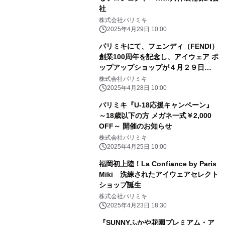
社
株式会社パリミキ
2025年4月29日 10:00
パリミキにて、フェンディ（FENDI）
創業100周年を記念し、アイウェア ポ
ップアップショップが４月２９日
（火）にオープン！
株式会社パリミキ
2025年4月28日 10:00
パリミキ『U-18応援キャンペーン』
～18歳以下の方 メガネ一式￥2,000
OFF～ 開催のお知らせ
株式会社パリミキ
2025年4月25日 10:00
福岡初上陸！La Confiance by Paris
Miki 洗練されたアイウェアセレクト
ショップ誕生
株式会社パリミキ
2025年4月23日 18:30
『SUNNYふかや花園プレミアム・ア