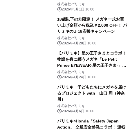
体験ギフト」キャンペーンを実施
株式会社パリミキ
2026年5月1日 10:00
18歳以下の方限定！ メガネ一式お買
い上げ金額から税込￥2,000 OFF！ パ
リミキのU-18応援キャンペーン
株式会社パリミキ
2026年4月28日 10:00
【パリミキ】星の王子さまとコラボ！
物語を身に纏うメガネ「Le Petit
Prince EYEWEAR-星の王子さま-」
2026年4月24日（金）から発売
株式会社パリミキ
2026年4月24日 10:00
パリミキ 子どもたちにメガネを届け
るプロジェクト with 山口 周（神奈
川）
株式会社パリミキ
2026年4月6日 10:00
パリミキ×Honda「Safety Japan
Action」 交通安全啓発コラボ！ 運転