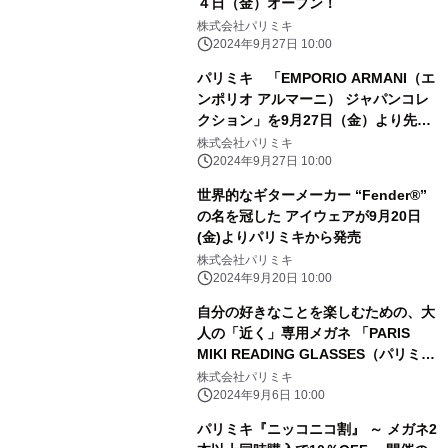
４日（金）オープン！
株式会社パリミキ
2024年9月27日 10:00
パリミキ 「EMPORIO ARMANI（エ
ンポリオ アルマーニ） ジャパンコレ
クション」を9月27日（金）より先行
販売
株式会社パリミキ
2024年9月27日 10:00
世界的なギターメーカー “Fender®︎”
の名を冠した アイウェアが9月20日
(金)よりパリミキから発売
株式会社パリミキ
2024年9月20日 10:00
自分の好きなことを楽しむための、大
人の「近く」専用メガネ 「PARIS
MIKI READING GLASSES（パリミキ
リーディンググラス）」 9月6日
株式会社パリミキ
（金）発売
2024年9月6日 10:00
パリミキ『ニッコニコ割』 ～ メガネ2