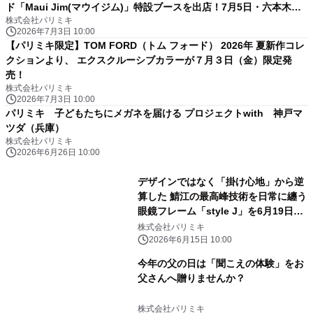
ド「Maui Jim(マウイジム)」特設ブースを出店！7月5日・六本木ヒ
株式会社パリミキ
ルズ
2026年7月3日 10:00
【パリミキ限定】TOM FORD（トム フォード） 2026年 夏新作コレ
クションより、 エクスクルーシブカラーが７月３日（金）限定発
売！
株式会社パリミキ
2026年7月3日 10:00
パリミキ 子どもたちにメガネを届ける プロジェクトwith 神戸マ
ツダ（兵庫）
株式会社パリミキ
2026年6月26日 10:00
デザインではなく「掛け心地」から逆
算した 鯖江の最高峰技術を日常に纏う
眼鏡フレーム「style J」を6月19日
(金)に発売
株式会社パリミキ
2026年6月15日 10:00
今年の父の日は「聞こえの体験」をお
父さんへ贈りませんか？
株式会社パリミキ