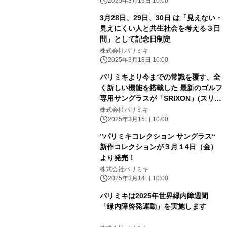
2025年3月19日 10:00
3月28日、29日、30日 は「見えない・
見えにくい人と共生社会を考える３日
間」として記念日制定
株式会社パリミキ
2025年3月18日 10:00
パリミキより今までの常識を覆す、全
く新しい機能を搭載した 最新のゴルフ
専用サングラスが「SRIXON」(スリク
ソン) のブランド名を冠し、新たに登
株式会社パリミキ
場！
2025年3月15日 10:00
”パリミキコレクション サングラス“
新作コレクションが３月１4日（金）
より発売！
株式会社パリミキ
2025年3月14日 10:00
パリミキは2025年世界緑内障週間
「緑内障啓発運動」を実施します