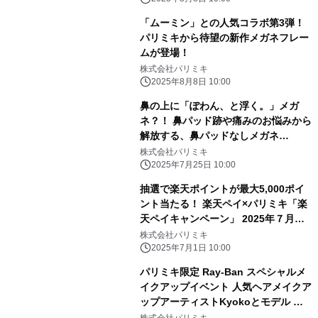
「ムーミン」との人気コラボ第3弾！
パリミキから待望の新作メガネフレー
ムが登場！
株式会社パリミキ
2025年8月8日 10:00
鼻の上に「ぽわん、と浮く。」メガ
ネ？！ 鼻パッド跡や痛みのお悩みから
解放する、鼻パッドなしメガネ
「POWANT(ポワント)」 パリミキにて
株式会社パリミキ
2025年7月25日（金）より順次販売開
2025年7月25日 10:00
始
抽選で楽天ポイントが最大5,000ポイ
ント当たる！ 楽天ペイ×パリミキ「楽
天ペイキャンペーン」 2025年７月１
日（火）スタート！
株式会社パリミキ
2025年7月1日 10:00
パリミキ限定 Ray-Ban スペシャルメ
イクアップイベント 人気ヘアメイクア
ップアーティストKyokoとモデル 菅
沼ゆり登場！