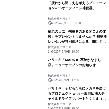
「疲れから聞こえを考えるプロモーシ
ョンwithオーティコン補聴器」
株式会社パリミキ
2025年9月11日 10:10
敬老の日に「補聴器のある聞こえの体
験」をプレゼントしませんか？ 補聴器
レンタルが特別価格になる「聞こえの
体験ギフト」キャンペーンを実施
株式会社パリミキ
2025年9月9日 10:00
パリミキ「MARK IS 葛飾かなまち
店」ニューオープンのお知らせ
株式会社パリミキ
2025年9月2日 17:00
パリミキ 子どもたちにメガネを届け
るプロジェクト with 一般財団法人チ
ャイルドライフサポートとくしま（香
川）
株式会社パリミキ
2025年8月8日 10:00