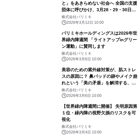
と」をあきらめない社会へ 全国の支援
団体に呼びかけ、3月28・29・30日に
「共生社会を考える3日間」に向けて
株式会社パリミキ
～全国各地で啓発・相談・イベントの
2026年3月12日 10:00
ＰＲを推進～
パリミキホールディングスは2026年世
界緑内障週間 「ライトアップinグリー
ン運動」に賛同します
株式会社パリミキ
2026年3月6日 10:00
美容のための紫外線対策が、肌ストレ
スの原因に？ 鼻パッドの跡やメイク崩
れという「美の矛盾」を解消する、新
発想の鼻パッドなしサングラスが登場
株式会社パリミキ
2026年3月6日 10:00
【世界緑内障週間に開催】 失明原因第
１位・緑内障の視野欠損のリスクを可
視化
株式会社パリミキ
2026年3月4日 10:00