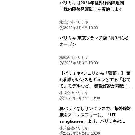
パリミキは2026年世界緑内障週間
「緑内障啓発運動」を実施します
株式会社パリミキ
2026年3月4日 10:00
パリミキ 東京ソラマチ店 3月3日(火)
オープン
株式会社パリミキ
2026年3月3日 10:00
【パリミキ×フェリシモ「猫部」】 第
3弾 猫がレンズをギュッとする「おて
て」モデルなど、 猫愛好家が悶絶！新
作メガネフレーム 2月27日発売
株式会社パリミキ
2026年2月27日 10:00
鼻パッドなしサングラスで、紫外線対
策をストレスフリーに。「UT
sunglasses」より、パリミキの
POWANTコラボモデルが登場。 2026
株式会社パリミキ
年3月6日（金）より発売開始
2026年2月24日 10:00