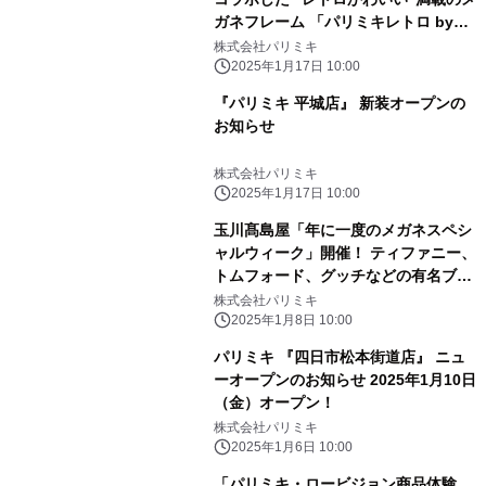
ガネフレーム 「パリミキレトロ by
FURUKAWASHIKO」を発売！
株式会社パリミキ
2025年1月17日 10:00
『パリミキ 平城店』 新装オープンの
お知らせ
株式会社パリミキ
2025年1月17日 10:00
玉川髙島屋「年に一度のメガネスペシ
ャルウィーク」開催！ ティファニー、
トムフォード、グッチなどの有名ブラ
ンドや カーニー、ラインアートなどジ
株式会社パリミキ
ャパンブランドが大集合！
2025年1月8日 10:00
パリミキ 『四日市松本街道店』 ニュ
ーオープンのお知らせ 2025年1月10日
（金）オープン！
株式会社パリミキ
2025年1月6日 10:00
「パリミキ・ロービジョン商品体験