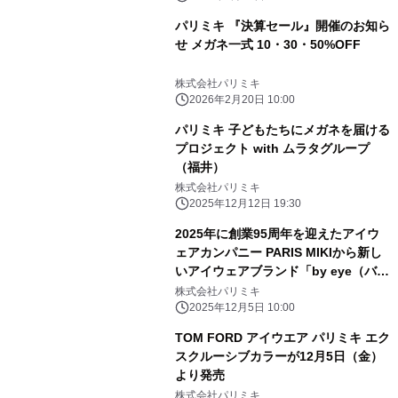
パリミキ 『決算セール』開催のお知ら
せ メガネ一式 10・30・50%OFF
株式会社パリミキ
2026年2月20日 10:00
パリミキ 子どもたちにメガネを届ける
プロジェクト with ムラタグループ
（福井）
株式会社パリミキ
2025年12月12日 19:30
2025年に創業95周年を迎えたアイウ
ェアカンパニー PARIS MIKIから新し
いアイウェアブランド「by eye（バイ
アイ）」がローンチ
株式会社パリミキ
2025年12月5日 10:00
TOM FORD アイウエア パリミキ エク
スクルーシブカラーが12月5日（金）
より発売
株式会社パリミキ