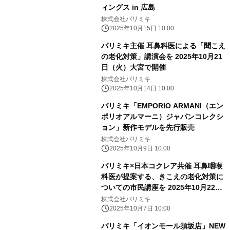
ィングス in 広島
株式会社パリミキ
2025年10月15日 10:00
パリミキ主催 耳鼻科医による「聞こえ
の老化対策」講演会を 2025年10月21
日（火）大宮で開催
株式会社パリミキ
2025年10月14日 10:00
パリミキ「EMPORIO ARMANI（エン
ポリオアルマーニ）ジャパンコレクシ
ョン」新作モデルを先行販売
株式会社パリミキ
2025年10月9日 10:00
パリミキ×日本コクレア共催 耳鼻咽喉
科医が提案する、きこえの老化対策に
ついての市民講座を 2025年10月22日
（水）開催
株式会社パリミキ
2025年10月7日 10:00
パリミキ「イオンモール須坂店」NEW