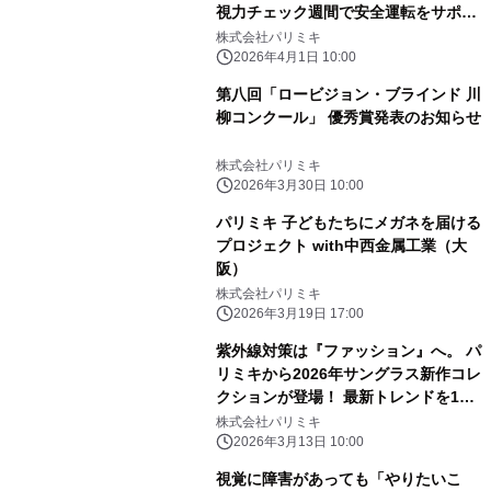
視力チェック週間で安全運転をサポー
ト
株式会社パリミキ
2026年4月1日 10:00
第八回「ロービジョン・ブラインド 川
柳コンクール」 優秀賞発表のお知らせ
株式会社パリミキ
2026年3月30日 10:00
パリミキ 子どもたちにメガネを届ける
プロジェクト with中西金属工業（大
阪）
株式会社パリミキ
2026年3月19日 17:00
紫外線対策は『ファッション』へ。 パ
リミキから2026年サングラス新作コレ
クションが登場！ 最新トレンドを120
種類の圧倒的バリエーションで展開。
株式会社パリミキ
2026年3月13日 10:00
視覚に障害があっても「やりたいこ