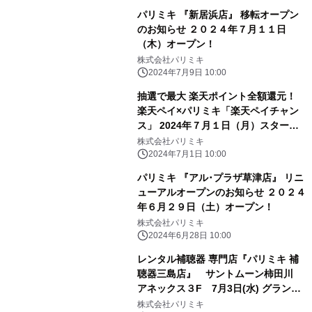
パリミキ 『新居浜店』 移転オープン
のお知らせ ２０２４年７月１１日
（木）オープン！
株式会社パリミキ
2024年7月9日 10:00
抽選で最大 楽天ポイント全額還元！
楽天ペイ×パリミキ「楽天ペイチャン
ス」 2024年７月１日（月）スター
ト！
株式会社パリミキ
2024年7月1日 10:00
パリミキ 『アル･プラザ草津店』 リニ
ューアルオープンのお知らせ ２０２４
年６月２９日（土）オープン！
株式会社パリミキ
2024年6月28日 10:00
レンタル補聴器 専門店『パリミキ 補
聴器三島店』 サントムーン柿田川
アネックス３F 7月3日(水) グランド
オープン！
株式会社パリミキ