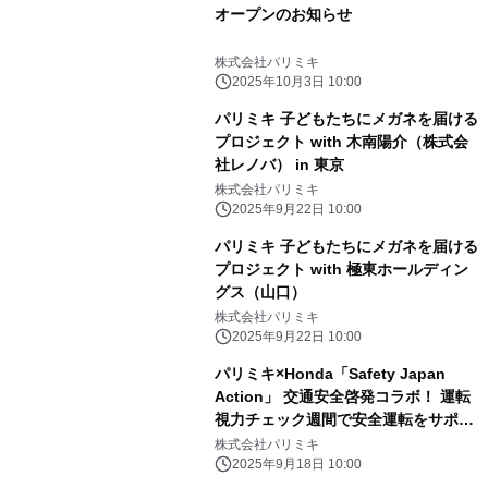
オープンのお知らせ
株式会社パリミキ
2025年10月3日 10:00
パリミキ 子どもたちにメガネを届ける
プロジェクト with 木南陽介（株式会
社レノバ） in 東京
株式会社パリミキ
2025年9月22日 10:00
パリミキ 子どもたちにメガネを届ける
プロジェクト with 極東ホールディン
グス（山口）
株式会社パリミキ
2025年9月22日 10:00
パリミキ×Honda「Safety Japan
Action」 交通安全啓発コラボ！ 運転
視力チェック週間で安全運転をサポー
ト
株式会社パリミキ
2025年9月18日 10:00