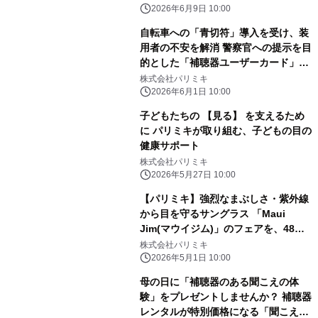
2026年6月9日 10:00
自転車への「青切符」導入を受け、装
用者の不安を解消 警察官への提示を目
的とした「補聴器ユーザーカード」を
配布開始
株式会社パリミキ
2026年6月1日 10:00
子どもたちの 【見る】 を支えるため
に パリミキが取り組む、子どもの目の
健康サポート
株式会社パリミキ
2026年5月27日 10:00
【パリミキ】強烈なまぶしさ・紫外線
から目を守るサングラス 「Maui
Jim(マウイジム)」のフェアを、48店
舗で同時開催! ―札幌で開催の世界一
株式会社パリミキ
過酷なレース「Red Bull 400」への限
2026年5月1日 10:00
定出店も―
母の日に「補聴器のある聞こえの体
験」をプレゼントしませんか？ 補聴器
レンタルが特別価格になる「聞こえの