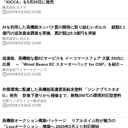
「KICCA」を5月20日に発売
株式会社カズマ
2025年5月20日 10:00
AIを利用した高機能タンパク質の開発に取り組むレボルカ 総額2.1
億円の追加資金調達を実施、累計額は9.3億円を突破
株式会社レボルカ
2025年5月20日 10:00
低価格、高機能な新ECサービスを イーコマースフェア 大阪 2025に
出展 ～「Wired Beans EC スターターパック for OSP」を紹介～
株式会社ワイヤードビーンズ
2025年5月12日 10:00
作業環境に配慮した高機能高濃度亜鉛末塗料 「ジンクプラスネオ
G」発売 防食下塗りから補修まで、耐熱300℃の環境対応型塗料
日新インダストリー株式会社
2025年2月26日 10:00
高機能オークション構築パッケージ リアルタイム性が魅力の
「Liveオークション」構築へ 2025年3月より対応開始