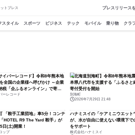
プレスリリース
アットプレス
フスタイル
スポーツ
ビジネス
テック
モバイル
乗り物
クラ
サイバーレコード】令和8年熊本地
【北海道別海町】令和8年熊本地
援を全国の企業様へ呼びかけ ～企業
本県八代市を支援する「ふるさと
納税「企ふるオンライン」で寄附
寄付受付を開始
バーレコード
別海町
2026年7月29日 21:48
町 「鞍手工業団地」車5分！コンテ
ハナミスイの「ケアミニウエット
OTEL R9 The Yard 鞍手」が
が、水が自由に使えない環境下で
25日(土)開業！
をサポート
ロップ
株式会社ハナミスイ