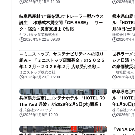
2026年7月15日 11:00
2026年6月2
岐阜県産材で“森を運ぶ”トレーラー型ハウス
熊本県山鹿
誕生 移動式木質空間「GF-BASE」 ワー
ル 「HOTEL
ク・宿泊・災害支援まで対応
月30日(土
ヤマガタヤ産業株式会社
株式会社デベ
2026年5月22日 09:30
2026年4月2
～ミニストップ、サステナビリティへの取り
世界ラーメ
組み～ 「ミニストップ店頭募金」の２０２５
シア日清 
年１２月～２０２６年２月 店頭受付金額
の豪雨被災者
ミニストップ株式会社
一般社団法人
（４，４４５，４１６円）のご報告
2026年3月23日 15:00
2026年3月1
岐阜県恵那
兵庫県丹波市にコンテナホテル 「HOTEL R9
ル 「HOTEL
The Yard 丹波」が2026年2月5日(木)開業！
年1月30日
株式会社デベロップ
株式会社デベ
2026年1月8日 12:00
2026年1月8
「WINA 