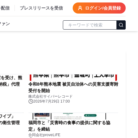
を配信
プレスリリースを受信
ログイン/会員登録
ファン
震を受け、熊
納税」代理
令和8年熊本地震 被災自治体への災害支援寄附
受付を開始
株式会社サイバーレコード
2026年7月29日 17:00
ワイプ」
の衛生管理
福岡市と「災害時の食事の提供に関する協
定」を締結
合同会社proveLiFE