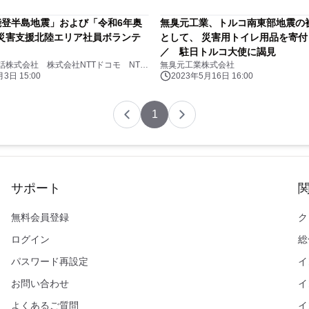
能登半島地震」および「令和6年奥
無臭元工業、トルコ南東部地震の
災害支援北陸エリア社員ボランテ
として、 災害用トイレ用品を寄
／ 駐日トルコ大使に謁見
西日本電信電話株式会社 株式会社NTTドコモ NTTコミュニケーションズ株式会社
無臭元工業株式会社
3日 15:00
2023年5月16日 16:00
1
サポート
無料会員登録
ク
ログイン
総
パスワード再設定
イ
お問い合わせ
イ
よくあるご質問
イ