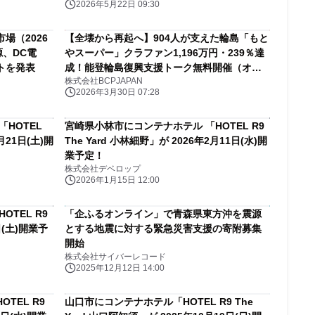
2026年5月22日 09:30
場（2026
【全壊から再起へ】904人が支えた輪島「もと
源、DC電
やスーパー」クラファン1,196万円・239％達
トを発表
成！能登輪島復興支援トーク無料開催（オン
株式会社BCPJAPAN
ライン）
2026年3月30日 07:28
HOTEL
宮崎県小林市にコンテナホテル 「HOTEL R9
2月21日(土)開
The Yard 小林細野」が 2026年2月11日(水)開
業予定！
株式会社デベロップ
2026年1月15日 12:00
TEL R9
「企ふるオンライン」で青森県東方沖を震源
日(土)開業予
とする地震に対する緊急災害支援の寄附募集
開始
株式会社サイバーレコード
2025年12月12日 14:00
TEL R9
山口市にコンテナホテル「HOTEL R9 The