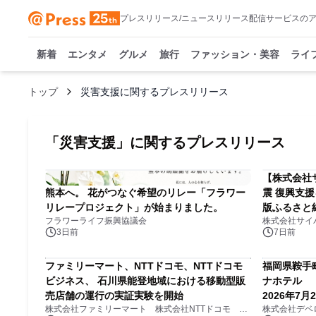
プレスリリース/ニュースリリース配信サービスの
新着
エンタメ
グルメ
旅行
ファッション・美容
ライ
トップ
災害支援に関するプレスリリース
「
災害支援
」に関するプレスリリース
【株式会社
熊本へ。 花がつなぐ希望のリレー「フラワー
震 復興支
リレープロジェクト」が始まりました。
版ふるさと
フラワーライフ振興協議会
株式会社サイ
受付中～
3日前
7日前
ファミリーマート、NTTドコモ、NTTドコモ
福岡県鞍手
ビジネス、 石川県能登地域における移動型販
ナホテル 「H
売店舗の運行の実証実験を開始
2026年7月
株式会社ファミリーマート 株式会社NTTドコモ NTTドコモビジネス株式会社
株式会社デベ