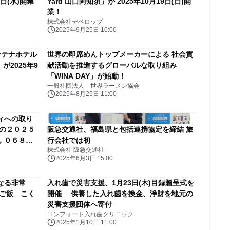
29日(水)開業
Yard 山口阿知須」が 2025年10月19日(日)開
業！
株式会社デベロップ
2025年9月25日 10:00
ンテナホテル
世界の即席めんトップメーカーによる 社会貢
」が2025年9
献活動を推進するグローバルな取り組み
「WINA DAY」が始動！
一般社団法人 世界ラーメン協会
2025年8月25日 11:00
ィへの取り
」の２０２５
阪急交通社、福島県と包括連携協定を締結 旅
，０６８，
行会社では初
株式会社 阪急交通社
2025年6月3日 15:00
なる非常
入れ歯で災害支援、1月23日(木)目録贈呈式を
心ご飯 こく
開催 供養した入れ歯を換金、浄財を地元の
災害支援団体へ寄付
コンフォート入れ歯クリニック
2025年1月10日 11:00