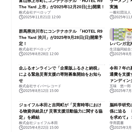
富山県上市町にコンテナホテル 「HOTEL R9
ラーメン」
The Yard 上市」が2025年12月20日(土)開業！
実施
株式会社デベロップ
一般社団法人
2025年11月21日 12:00
2025年11月
群馬県渋川市にコンテナホテル 「HOTEL R9
The Yard 渋川」が2025年9月28日(日)開業予
定！
レバンガ北
株式会社デベロップ
生活協同組合
2025年8月28日 12:00
2025年8月2
企ふるオンラインで「企業版ふるさと納税」
令和７年の
による緊急災害支援の寄附募集開始をお知ら
通費を支援
せ
ァンディン
株式会社サイバーレコード
五味 悠一郎
2025年8月12日 15:00
2025年7月2
ジョイフル本田と吉岡町が「災害時等におけ
脳科学研究
る物資供給及び 災害支援活動協力に関する協
係に迫る 科
定」を締結
を求めて』 
株式会社ジョイフル本田
学而図書
2025年4月22日 15:00
2025年3月1