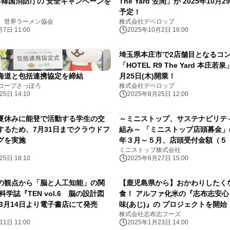
×韓国消防庁の 安全キャンペーンを
The Yard 笠間」が 2025年10月
予定！
 世界ラーメン協会
株式会社デベロップ
7日 11:00
2025年10月2日 16:00
埼玉県本庄市で2店舗目となるコ
「HOTEL R9 The Yard 本庄若泉
海道と包括連携協定を締結
月25日(木)開業！
コープさっぽろ
株式会社デベロップ
5日 14:10
2025年8月25日 12:00
夏休みに能登で活動する学生の交
～ミニストップ、サステナビリテ
するため、7月31日までクラウドフ
組み～ 「ミニストップ店頭募金
グを実施
年３月～５月、店頭受付金額（５
ミニストップ株式会社
７９４円）のご報告
5日 18:10
2025年6月27日 15:00
の観点から「脳と人工知能」の関
【鹿児島県から】おかわりしたく
学誌『TEN vol.6 脳の設計図
食！ アルファ化米の『志布志安
3月14日より電子書店にて発売
味(あじ)』の プロジェクトを開始
株式会社志布志フーズ
1日 11:00
2025年1月23日 14:00