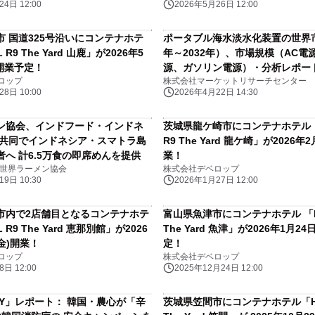
4日 12:00
2026年5月26日 12:00
市 国道325号沿いにコンテナホテ
ポータブル海水淡水化装置の世界市
 R9 The Yard 山鹿」が2026年5
年～2032年）、市場規模（AC電
)開業予定！
源、ガソリン電源）・分析レポー
ロップ
株式会社マーケットリサーチセンター
8日 10:00
2026年4月22日 14:30
ン協会、インドフード・インドネ
茨城県龍ケ崎市にコンテナホテル 「
と共同でインドネシア・スマトラ島
R9 The Yard 龍ケ崎」が2026年
へ 計6.5万食の即席めんを提供
業！
 世界ラーメン協会
株式会社デベロップ
9日 10:30
2026年1月27日 12:00
市内で2店舗目となるコンテナホテ
富山県魚津市にコンテナホテル 「HO
 R9 The Yard 恵那別館」が2026
The Yard 魚津」が2026年1月24
(金)開業！
定！
ロップ
株式会社デベロップ
日 12:00
2025年12月24日 12:00
DAY」レポート： 韓国・農心が「辛
茨城県笠間市にコンテナホテル「HO