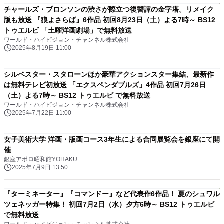
チャールズ・ブロンソンの渋さが際立つ復讐譚の金字塔。リメイク
版も放送 『狼よさらば』6作品 初回8月23日（土）よる7時～ BS12
トゥエルビ 「土曜洋画劇場」で無料放送
ワールド・ハイビジョン・チャンネル株式会社
2025年8月19日 11:00
シルベスター・スタローンほか豪華アクションスター集結、最新作
は無料テレビ初放送 「エクスペンダブルズ」4作品 初回7月26日
（土）よる7時～ BS12 トゥエルビ で無料放送
ワールド・ハイビジョン・チャンネル株式会社
2025年7月22日 11:00
女子美術大学 洋画・版画コース3年生による合同展覧会を銀座にて開
催
銀座アポロ昭和館YOHAKU
2025年7月9日 13:50
『ターミネーター』『コマンドー』など代表作6作品！ 夏のシュワル
ツェネッガー特集！ 初回7月2日（水）夕方6時～ BS12 トゥエルビ
で無料放送