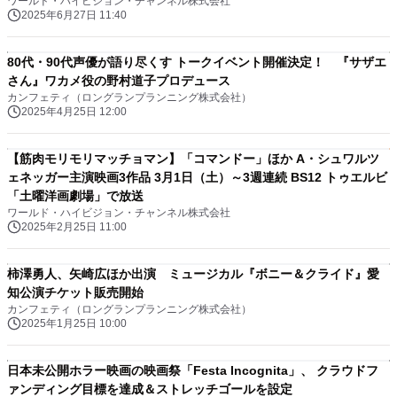
ワールド・ハイビジョン・チャンネル株式会社
2025年6月27日 11:40
80代・90代声優が語り尽くす トークイベント開催決定！ 『サザエ
さん』ワカメ役の野村道子プロデュース
カンフェティ（ロングランプランニング株式会社）
2025年4月25日 12:00
【筋肉モリモリマッチョマン】「コマンドー」ほか A・シュワルツ
ェネッガー主演映画3作品 3月1日（土）～3週連続 BS12 トゥエルビ
「土曜洋画劇場」で放送
ワールド・ハイビジョン・チャンネル株式会社
2025年2月25日 11:00
柿澤勇人、矢崎広ほか出演 ミュージカル『ボニー＆クライド』愛
知公演チケット販売開始
カンフェティ（ロングランプランニング株式会社）
2025年1月25日 10:00
日本未公開ホラー映画の映画祭「Festa Incognita」、 クラウドフ
ァンディング目標を達成＆ストレッチゴールを設定