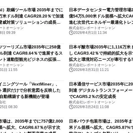
I）欺瞞ツール市場 2035年までに
日本データセンター電力管理市場20
0万米ドル到達 CAGR28.20％で加速
億54万5,000米ドル規模へ拡大CAG
脅威対策ソリューションの成長軌
進む次世代エネルギー最適化トレ
ートオーシャン
株式会社レポートオーシャン
日 09:39
2026年4月1日 11:34
ツーリズム市場2035年に258億
日本ギ酸市場2035年に1,116万
ドル到達 CAGR8.64％で進展するス
し CAGR3.42％で持続的拡大を
ント連動型観光ビジネスの拡張機
拡大と環境対応ニーズが牽引する
ートオーシャン
株式会社レポートオーシャン
1日 11:55
2026年3月31日 11:21
ニングツール「VextMiner」、
日本通信サービス市場2035年に20
ト選択だけで分析意図を反映した
到達 デジタルトランスフォーメ
 自動構築する新機能が登場
でCAGR5.2％の安定成長
会社
株式会社レポートオーシャン
5日 08:30
2026年3月24日 11:08
場は、2035年までに757億2,000
日本パウチ包装市場は、2035年まで
へ拡大、CAGR6.67％が示す次
米ドル規模へ拡大、CAGR5.87