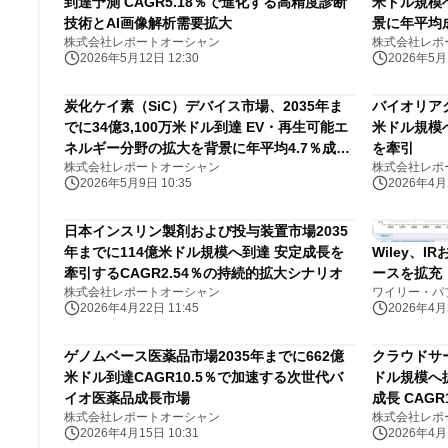
到達予測 CAGR5.18％で進化する高精度診断
米ドル規模
技術とAI画像解析需要拡大
景に年平均成
株式会社レポートオーシャン
株式会社レポ
2026年5月12日 12:30
2026年5月1
炭化ケイ素（SiC）デバイス市場、2035年ま
バイオリアク
でに34億3,100万米ドル到達 EV・再生可能エ
米ドル規模へ
ネルギー分野の拡大を背景に年平均4.7％成長
を牽引
株式会社レポートオーシャン
株式会社レポ
予測
2026年5月9日 10:35
2026年4月2
日本インスリン製剤および投与装置市場2035
年までに114億米ドル規模へ到達 安定成長を
Wiley、
牽引するCAGR2.54％の持続的拡大シナリオ
ースを拡充
株式会社レポートオーシャン
ワイリー・パ
2026年4月22日 11:45
2026年4月2
ゲノムベース医薬品市場2035年までに662億
クラウドサー
米ドル到達CAGR10.5％で加速する次世代バ
ドル規模へ
イオ医薬品成長市場
成長 CAGR1
株式会社レポートオーシャン
株式会社レポ
2026年4月15日 10:31
2026年4月1