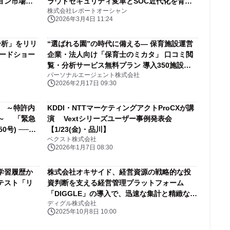
ョン市場の
ラウドセキュリティ変革とSOC近代化を背景
株式会社レポートオーシャン
に年平均成長率12.34％で拡大
2026年3月4日 11:24
分析」をリリ
“選ばれる園”の時代に備える― 保育施設運営
ードショー
企業・法人向け「保育士のミカタ」 口コミ閲
覧・分析サービス無料プラン 導入350施設突
パーソナルエージェント株式会社
破(提供開始1.5ヵ月)
2026年2月17日 09:30
 ～特許内
KDDI・NTTマーケティングアクトProCXが講
説～ 「緊急
演 Vextシリーズユーザー事例発表会
0号) ──ラ
【1/23(金)・品川】
ベクスト株式会社
2026年1月7日 08:30
学習履歴か
株式会社オキサイド、経営資源の戦略的な投
テスト「リ
資判断を支える経営管理プラットフォーム
「DIGGLE」の導入で、迅速な集計と精緻なシ
ディグル株式会社
ミュレーションを実現する予実管理体制の確
2025年10月8日 10:00
立を目指す