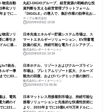
ト物流自動
丸紅I-DIGIOグループ、経営資源の戦略的な投
効率化ソリ
資判断を支える経営管理プラットフォーム
3年までに
「DIGGLE」の導入で、集計作業の効率化およ
ディグル株式会社
長すると予測
びより高度な分析を行える体制を目指す
2025年9月9日 10:00
GR）
な物流ソリ
日本先進エネルギー貯蔵システム市場は、ス
要に牽引さ
マートエネルギーソリューション、EV用蓄電
米ドルに達す
設備の拡大、持続可能な電力イニシアチブを
株式会社レポートオーシャン
原動力として、2033年までに119億3000万米
2025年9月3日 10:39
ドルに達すると予測されている
IoT統合、
日本ホテル、リゾートおよびクルーズライン
ネルギー導
市場は、プレミアムリゾート拡大、クルーズ
までに831
観光の回復、およびパンデミック後の旅行需
株式会社レポートオーシャン
る
要の増加を背景に、2033年までに1493億8900
2025年8月27日 09:36
万ドルに達すると予測されています
場は、電気
日本マットレス用接着剤市場は、持続可能な
電力網のイ
接着ソリューションと先進的な快適性技術に
でに221億
より、2033年までに10億6,470万米ドルに達