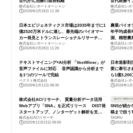
世代がん治療の成長戦略
世代医療イ
株式会社レポートオーシャン
株式会社レポ
テンシャル
2026年3月18日 11:39
2026年3月1
日本エピジェネティクス市場は2035年までに1
農業バイオ
億2520万米ドルに達し、最先端のバイオマー
年平均成長
カー発見とトランスレーショナルリサーチの
測、精密農
株式会社レポートオーシャン
株式会社レポ
勢いに後押しされ、驚異的な12.8％の年平均
米ドルから
2026年2月28日 11:26
2026年2月2
成長率（CAGR）で拡大する見込みである
テキストマイニング×AI分析 「VextMiner」が
日本造影剤
音声ファイルに対応 音声認識から分析まで
要に牽引され
を1つのツールで完結
ら1億3,2
ベクスト株式会社
株式会社レポ
（CAGR）
2026年2月12日 08:30
2026年1月3
株式会社ACIリサーチ、 質量分析データ活用
Webアプリ「SNA」を正式リリース OIST発
SNSが続
スタートアップ、ノンターゲット解析を支援
稿まで担う
株式会社ACIリサーチ
TAGRU
する 革新的Webアプリを12/22より一般提供
2025年12月22日 09:00
2025年12月
開始