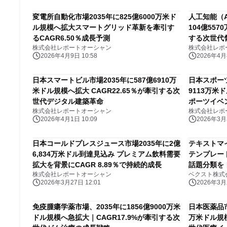
変電所自動化市場2035年に825億6000万米ド
人工知能（A
ル規模へ拡大スマートグリッド革新を牽引す
104億557
るCAGR6.50％成長予測
する次世代
株式会社レポートオーシャン
株式会社レポ
道
2026年4月9日 10:58
2026年4月8
日本スマートビル市場2035年に587億6910万
日本スポーツ
米ドル規模へ拡大 CAGR22.65％が牽引する次
9113万米
世代デジタル建築革命
ポーツイベ
株式会社レポートオーシャン
株式会社レポ
会
2026年4月1日 10:09
2026年3月3
日本コールドプレスジュース市場2035年に2億
テキストマイ
6,834万米ドル到達見込み プレミアム飲料需要
テンプレー
拡大を背景にCAGR 8.89％で持続的成長
話題分類を
株式会社レポートオーシャン
ベクスト株式
2026年3月27日 12:01
2026年3月2
免疫腫瘍学薬市場、2035年に1856億9000万米
日本医薬品市
ドル規模へ急拡大｜CAGR17.9%が牽引する次
万米ドル規模