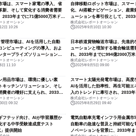
市場は、スマート家電の導入、省
自律移動ロボット市場は、スマー
革新、そして変化する消費者需要
化、AI搭載ナビゲーション、産業
2033年までに71億5000万米ドル
ューションを牽引役として、203
ートオーシャン
株式会社レポートオーシャン
長すると予測されている
156億1500万米ドル規模に急成
2日 10:26
2025年9月10日 10:30
される。堅調な年平均成長率（CA
17.6％で拡大する見込みである
ス管理市場は、AIを活用した自動
日本鉄道貨物輸送市場は、先進的
コンピューティングの導入、およ
ューションと増加する複合輸送需
ンタープライズソリューションの
れ、2033年までに994億2000万
ートオーシャン
株式会社レポートオーシャン
、2033年までに167億米ドルに
ると予測されている
日 11:10
2025年9月5日 09:00
測されている
ン用品市場は、環境に優しい素
スマート太陽光発電市場は、高度な
トキッチンソリューション、そし
AIを活用した効率性、再生可能エ
消費者の嗜好に支えられ、2033年
入のトレンドに牽引され、2033年
ートオーシャン
株式会社レポートオーシャン
9900万米ドルに達すると予測されて
億米ドルに達すると予測されてい
0日 09:32
2025年8月29日 09:40
ギフテッド向け、AIが学習履歴か
電気自動車充電インフラ用金属市
化する中学受験達成度テスト
自動車の急速な普及と持続可能な
模試」提供開始
ノベーションを背景に、2033年ま