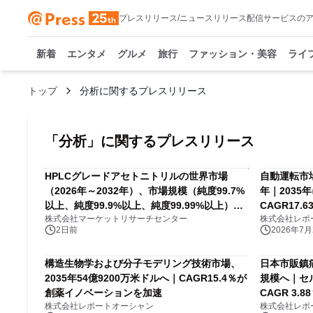
プレスリリース/ニュースリリース配信サービスの
新着
エンタメ
グルメ
旅行
ファッション・美容
ライ
トップ
分析に関するプレスリリース
「
分析
」に関するプレスリリース
HPLCグレードアセトニトリルの世界市場
自動運転市
（2026年～2032年）、市場規模（純度99.7%
年｜2035
以上、純度99.9%以上、純度99.99%以上）・
CAGR17
株式会社マーケットリサーチセンター
株式会社レポ
分析レポートを発表
AI・コネ
2日前
2026年7月2
構造生物学および分子モデリング技術市場、
日本市販鎮痛
2035年54億9200万米ドルへ｜CAGR15.4％が
規模へ｜セ
創薬イノベーションを加速
CAGR 3.
株式会社レポートオーシャン
株式会社レポ