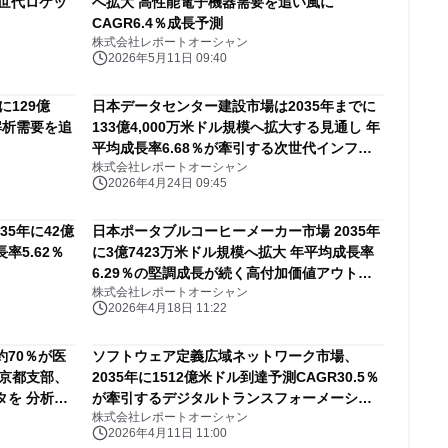
次世代ロケッ
へ拡大 高性能電子機器需要を追い風に
CAGR6.4％成長予測
株式会社レポートオーシャン
2026年5月11日 09:40
に129億
日本データセンター建設市場は2035年までに
解析需要を追
133億4,000万米ドル規模へ拡大する見通し 年
平均成長率6.68％が牽引する次世代インフラ
株式会社レポートオーシャン
投資の中核領域
2026年4月24日 09:45
35年に42億
日本ポータブルコーヒーメーカー市場 2035年
率5.62％
に3億7423万米ドル規模へ拡大 年平均成長率
6.29％の堅調成長が続く高付加価値アウトド
株式会社レポートオーシャン
ア家電分野
2026年4月18日 11:22
70％が医
ソフトウェア定義広域ネットワーク市場、
京都支部、
2035年に1512億米ドル到達予測CAGR30.5％
タを 分析し
が牽引するデジタルトランスフォーメーショ
株式会社レポートオーシャン
ック』を公
ンの中核分野
2026年4月11日 11:00