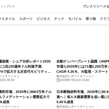
プレスリリース
アットプレス
フスタイル
スポーツ
ビジネス
テック
モバイル
乗り物
クラ
場規模・シェア分析レポート2035
自動ナンバープレート認識（ANP
年に1兆155億米ドル到達予測、
市場ら2035年には71億2,200万
.63%で拡大する次世代モビリティ・
CAGR 4.26％、AI監視・スマー
ートオーシャン
株式会社レポートオーシャン
クテッドカー市場の成長戦略
通管理の高度化が成長を加速
2日 09:30
2026年7月21日 10:00
剤市場、2035年に9864万米ドル
日本断熱材料市場、2035年に80.
ルフメディケーション需要拡大で
達へ｜省エネ建築需要を追い風にC
88％成長
5.80％成長
ートオーシャン
株式会社レポートオーシャン