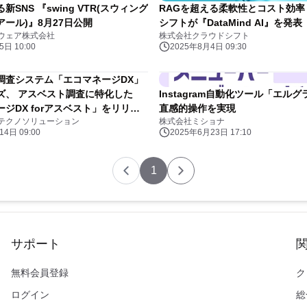
SNS 『swing VTR(スウィング
RAGを超える柔軟性とコスト効
ール)』8月27日公開
シフトが『DataMind AI』を発表
ウェア株式会社
株式会社クラウドシフト
日 10:00
2025年8月4日 09:30
調査システム「エコマネージDX」
ズ、 アスベスト調査に特化した
Instagram自動化ツール「エルグ
ジDX forアスベスト」をリリー
直感的操作を実現
テクノソリューション
株式会社ミショナ
4日 09:00
2025年6月23日 17:10
1
サポート
無料会員登録
ク
ログイン
総