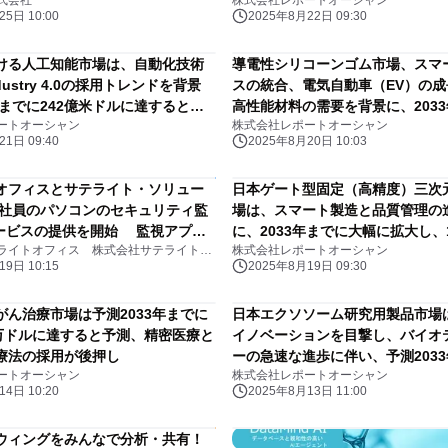
式会社
株式会社レポートオーシャン
米ドルに達すると予測されていま
5日 10:00
2025年8月22日 09:30
ける人工知能市場は、自動化技術
導電性シリコーンゴム市場、スマ
ustry 4.0の採用トレンドを背景
スの統合、電気自動車（EV）の
年までに242億米ドルに達すると予
高性能材料の需要を背景に、203
ートオーシャン
株式会社レポートオーシャン
ます。
123億米ドルに達すると予測され
1日 09:40
2025年8月20日 10:03
オフィスとサテライト・ソリュー
日本ゲート型固定（高精度）三次
社員のパソコンのセキュリティ監
場は、スマート製造と品質管理の
)サービスの提供を開始 監視アプリ
に、2033年までに大幅に拡大し、1
株式会社サテライトオフィス 株式会社サテライト・ソリューションズ
株式会社レポートオーシャン
son Core Suite」を利用、 24時間
ドルに達すると予測されています
9日 10:15
2025年8月19日 09:30
で監視・分析・対応 1デバイス500
別)で提供
がん治療市場は予測2033年までに
日本エクソソーム研究用製品市場
80万ドルに達すると予測、精密医療と
イノベーションを目撃し、バイオ
療法の採用が後押し
ーの急速な進歩に伴い、予測203
ートオーシャン
株式会社レポートオーシャン
6740万米ドルに達すると予測され
4日 10:20
2025年8月13日 11:00
ウィングをみんなで分析・共有！