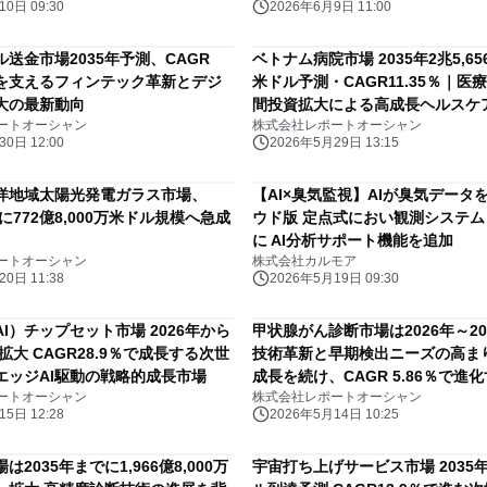
0日 09:30
2026年6月9日 11:00
送金市場2035年予測、CAGR
ベトナム病院市場 2035年2兆5,656
成長を支えるフィンテック革新とデジ
米ドル予測・CAGR11.35％｜医
大の最新動向
間投資拡大による高成長ヘルスケ
ートオーシャン
株式会社レポートオーシャン
0日 12:00
2026年5月29日 13:15
洋地域太陽光発電ガラス市場、
【AI×臭気監視】AIが臭気データ
でに772億8,000万米ドル規模へ急成
ウド版 定点式におい観測システム「
に AI分析サポート機能を追加
ートオーシャン
株式会社カルモア
0日 11:38
2026年5月19日 09:30
I）チップセット市場 2026年から
甲状腺がん診断市場は2026年～20
急拡大 CAGR28.9％で成長する次世
技術革新と早期検出ニーズの高ま
エッジAI駆動の戦略的成長市場
成長を続け、CAGR 5.86％で進
ートオーシャン
株式会社レポートオーシャン
療・診断精度向上市場
5日 12:28
2026年5月14日 10:25
2035年までに1,966億8,000万
宇宙打ち上げサービス市場 2035年