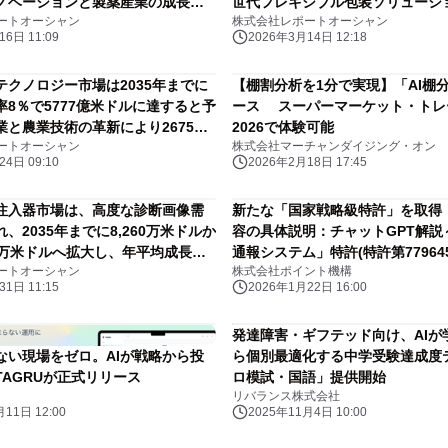
ノベーションと製薬産業の成長ポ
世代フレキシブル包装ソリューシ
ートオーシャン
株式会社レポートオーシャン
展望
6日 11:09
2026年3月14日 12:18
テクノロジー市場は2035年までに
【棚割分析を1分で実現】「AI棚
率8％で5777億米ドルに達すると予
ース スーパーマーケット・トレ
業と農業技術の革新により2675億
2026で体験可能
ートオーシャン
株式会社マーチャンダイジング・オン
加速
4日 09:10
2026年2月18日 17:45
注入器市場は、高度な診断画像需
新たな「国家戦略級特許」を取得
、2035年までに8,260万米ドルか
容の具体説明：チャットGPT解
00万米ドルへ拡大し、年平均成長率
通報システム」特許(特許第779645
ートオーシャン
株式会社ポイント機構
4.8％を記録すると予測される
イセンス提供を開始
1日 11:15
2026年1月22日 16:00
発達障害・ギフテッド向け、AIが
かない現場をゼロ。AIが戦略から投
ら個別最適化する中学受験達成度
TAGRUが正式リリース
ロ模試・国語」提供開始
リバランス株式会社
11日 12:00
2025年11月4日 10:00