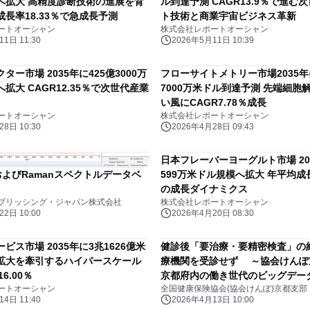
へ拡大 高精度診断技術の進展を背
ル到達予測 CAGR13.9％で進む
長率18.33％で急成長予測
ト技術と商業宇宙ビジネス革新
ートオーシャン
株式会社レポートオーシャン
1日 11:30
2026年5月11日 10:39
ター市場 2035年に425億3000万
フローサイトメトリー市場2035年
拡大 CAGR12.35％で次世代産業
7000万米ドル到達予測 先端細胞
い風にCAGR7.78％成長
ートオーシャン
株式会社レポートオーシャン
8日 10:30
2026年4月28日 09:43
日本フレーバーヨーグルト市場 20
IRおよびRamanスペクトルデータベ
599万米ドル規模へ拡大 年平均成長
の成長ダイナミクス
ブリッシング・ジャパン株式会社
株式会社レポートオーシャン
2日 10:00
2026年4月20日 08:30
ビス市場 2035年に3兆1626億米
健診後「要治療・要精密検査」の約
拡大を牽引するハイパースケール
療機関を受診せず ～協会けんぽ
6.00％
京都府内の働き世代のビッグデー
ートオーシャン
全国健康保険協会(協会けんぽ)京都支部
た『京都働き世代の健康データブ
4日 11:40
2026年4月13日 10:00
開～