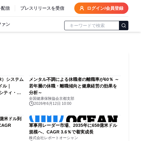
を配信
プレスリリースを受信
ログイン/会員登録
ファン
R）システム
メンタル不調による休職者の離職率が60％ ～
米ドル｜
若年層の休職・離職傾向と健康経営の効果を
トシティ・交
分析～
全国健康保険協会京都支部
2026年6月12日 10:00
8億米ドル到
AGR
軍事用レーダー市場、2035年に658億米ドル
規模へ、CAGR 3.6％で着実成長
株式会社レポートオーシャン