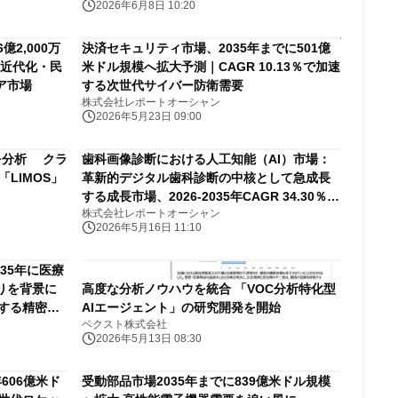
2026年6月8日 10:20
億2,000万
決済セキュリティ市場、2035年までに501億
療近代化・民
米ドル規模へ拡大予測｜CAGR 10.13％で加速
ア市場
する次世代サイバー防衛需要
株式会社レポートオーシャン
2026年5月23日 09:00
を分析 クラ
歯科画像診断における人工知能（AI）市場：
LIMOS」
革新的デジタル歯科診断の中核として急成長
する成長市場、2026-2035年CAGR 34.30％で
株式会社レポートオーシャン
拡大する医療DX最前線
2026年5月16日 11:10
35年に医療
りを背景に
高度な分析ノウハウを統合 「VOC分析特化型
化する精密医
AIエージェント」の研究開発を開始
ベクスト株式会社
2026年5月13日 08:30
606億米ド
受動部品市場2035年までに839億米ドル規模