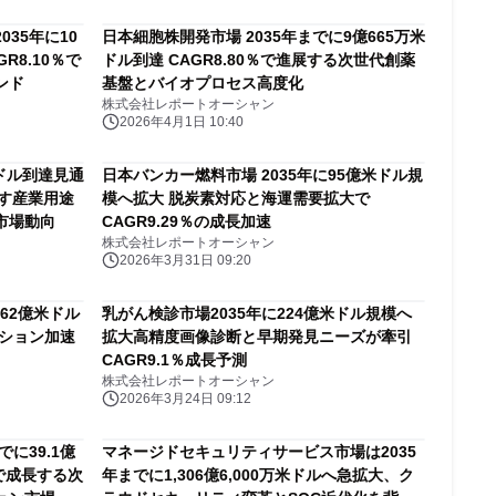
35年に10
日本細胞株開発市場 2035年までに9億665万米
R8.10％で
ドル到達 CAGR8.80％で進展する次世代創薬
ンド
基盤とバイオプロセス高度化
株式会社レポートオーシャン
2026年4月1日 10:40
米ドル到達見通
日本バンカー燃料市場 2035年に95億米ドル規
示す産業用途
模へ拡大 脱炭素対応と海運需要拡大で
市場動向
CAGR9.29％の成長加速
株式会社レポートオーシャン
2026年3月31日 09:20
62億米ドル
乳がん検診市場2035年に224億米ドル規模へ
ーション加速
拡大高精度画像診断と早期発見ニーズが牽引
CAGR9.1％成長予測
株式会社レポートオーシャン
2026年3月24日 09:12
に39.1億
マネージドセキュリティサービス市場は2035
%で成長する次
年までに1,306億6,000万米ドルへ急拡大、ク