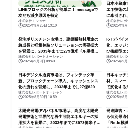
日本冷蔵庫
LINEブロックの分析が簡単に！lmessageで
エネ技術の
友だち減少原因を特定
に牽引され、
株式会社ミショナ
株式会社レポ
規模に急成
2025年9月25日 13:10
2025年9月1
発泡ポリスチレン市場は、建築断熱材用途の
IoTデバイ
急成長と軽量包装ソリューションの需要拡大
化、エッジ
を背景に、2033年までに279億米ドル規模に
び接続型エ
株式会社レポートオーシャン
株式会社レポ
達すると予測されている
普及を背景に
2025年9月9日 09:40
2025年9月6
達すると予
日本デジタル通貨市場は、フィンテック革
日本キッチ
新、ブロックチェーン導入、キャッシュレス
材、スマー
化の流れを背景に、2033年までに27億820万
て変化する
株式会社レポートオーシャン
株式会社レポ
米ドル規模に急成長すると予測されている
までに4億
2025年8月30日 10:59
2025年8月3
いる
太陽光発電(PV)パネル市場は、高度な太陽光
発達障害・
発電技術と世界的な再生可能エネルギーの採
ら個別最適
用拡大を背景に、2033年までに3573億米ドル
「Re:lo