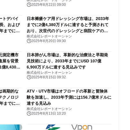
株式会社レポートオーシャン
す
すると予測されています
2025年8月22日 09:00
ートデバイ
日本褥瘡ケア用ドレッシング市場は、2033年
成長、および
までに2億4,380万ドルに達すると予測されて
3年までに
おり、次世代のドレッシングと病院ケアの進
株式会社レポートオーシャン
ています
歩を背景に、強い成長勢いを示しています
2025年8月20日 09:30
元測定機市
日本肺がん市場は、革新的な治療法と早期発
進展を背景
見技術により、2033年までにUSD 107億
億8,430万
6,900万ドルに達する見込みです
株式会社レポートオーシャン
2025年8月15日 09:32
は画期的な
ATV・UTV市場はオフロードの革新と冒険体
テクノロジ
験を加速し、2033年予測には156.7億米ドルに
3年までに
達する見込み
株式会社レポートオーシャン
る
2025年8月13日 10:20