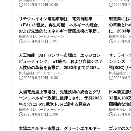
株式会社レポートオーシャン
リバランス株
に達すると予測されています
2025年8月26日 10:40
2025年8月2
リチウムイオン電池市場は、電気自動車
製造業にお
（EV）の普及、再生可能エネルギーの統合、
の革新とInd
および先進的なエネルギー貯蔵技術の革新を
に、2033
株式会社レポートオーシャン
株式会社レポ
背景に、2033年までに2654億ドルに達すると
測されてい
2025年8月21日 11:01
2025年8月2
予測されています
人工知能（AI）センサー市場は、エッジコン
サテライト
ピューティング、IoT統合、および自律システ
ションズ 
ム技術の革新を背景に、2033年までに257億
視(SOC
株式会社レポートオーシャン
米ドルに達すると予測されています
「Cyberea
2025年8月19日 10:30
2025年8月1
365日体制
円(月額、税
太陽電池屋上市場は、先進技術の統合とグリ
日本前立腺
ーンエネルギー政策に後押しされ、予測2033
32億4,1
年までに2,653億米ドルに達する見込み
画期的な治
株式会社レポートオーシャン
株式会社レポ
2025年8月14日 11:08
2025年8月1
太陽エネルギー市場は、グリーンエネルギー
ゴルフのス