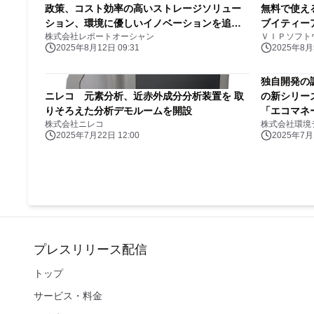
政策、コスト効率の高いストレージソリュー
無料で使える新
ション、環境に優しいイノベーションを追い
ブイティーア
株式会社レポートオーシャン
ＶＩＰソフト
風に、2033年予測で9.51ギガワットを達成す
2025年8月12日 09:31
2025年8月5
る見込み
独自開発の
ニレコ 元素分析、近赤外成分分析装置を 取
の新シリー
りそろえた分析デモルームを開設
「エコマネー
株式会社ニレコ
株式会社環境
ス
2025年7月22日 12:00
2025年7月1
プレスリリース配信
トップ
サービス・料金