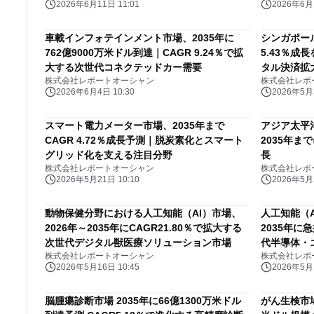
2026年6月11日 11:01
2026年6月1
車載インフォテインメント市場、2035年に
シンガポール
762億9000万米ドル到達｜CAGR 9.24％で拡
5.43％
大する次世代コネクテッドカー需要
タル決済拡
株式会社レポートオーシャン
株式会社レポ
2026年6月4日 10:30
2026年5月3
スマート電力メーター市場、2035年まで
アジア太平
CAGR 4.72％成長予測｜脱炭素化とスマート
2035年ま
グリッド化を支える注目分野
長
株式会社レポートオーシャン
株式会社レポ
2026年5月21日 10:10
2026年5月2
動物保健分野における人工知能（AI）市場、
人工知能（A
2026年～2035年にCAGR21.80％で拡大する
2035年に
次世代デジタル獣医療ソリューション市場
代半導体・
株式会社レポートオーシャン
株式会社レポ
2026年5月16日 10:45
2026年5月1
脳腫瘍診断市場 2035年に66億1300万米ドル
がん生検市場は