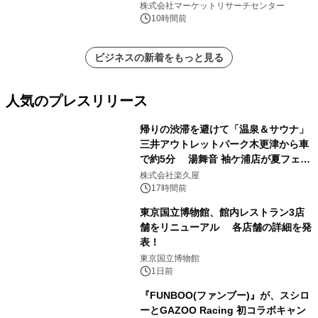
（0.995、0.999、その他）・分析レポ
株式会社マーケットリサーチセンター
ートを発表
10時間前
ビジネスの新着をもっと見る
人気のプレスリリース
帰りの渋滞を避けて「温泉＆サウナ」
三井アウトレットパーク木更津から車
で約5分 湯舞音 袖ケ浦店が夏フェア
1
メニューを提供
株式会社楽久屋
17時間前
東京国立博物館、館内レストラン3店
舗をリニューアル 各店舗の詳細を発
表！
2
東京国立博物館
1日前
『FUNBOO(ファンブー)』が、スシロ
ーとGAZOO Racing 初コラボキャン