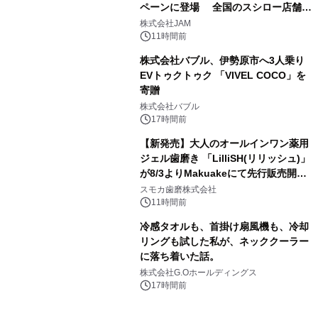
ペーンに登場 全国のスシロー店舗で
3
GR 4車種の FUNBOO(ミニカー)付き
株式会社JAM
メニューが展開されます
11時間前
株式会社バブル、伊勢原市へ3人乗り
EVトゥクトゥク 「VIVEL COCO」を
寄贈
4
株式会社バブル
17時間前
【新発売】大人のオールインワン薬用
ジェル歯磨き 「LilliSH(リリッシュ)」
が8/3よりMakuakeにて先行販売開
5
始！
スモカ歯磨株式会社
11時間前
冷感タオルも、首掛け扇風機も、冷却
リングも試した私が、ネッククーラー
に落ち着いた話。
6
株式会社G.Oホールディングス
17時間前