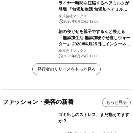
ライヤー時間を短縮するヘアミルクが
登場 「無添加生活 無添加ヘアミル
ク」を6月25日にインターネット先行
株式会社マックス
発売
2026年6月25日 12:00
朝の寝ぐせを親子でするんと整える
「無添加生活 無添加寝ぐせ直しウォー
ター」 2026年6月25日にインターネッ
トで先行してリニューアル発売
株式会社マックス
2026年6月25日 12:00
発行者のリリースをもっと見る
ファッション・美容の新着
もっと見る
ゴミ出しのストレス、まだ抱えてます
か？