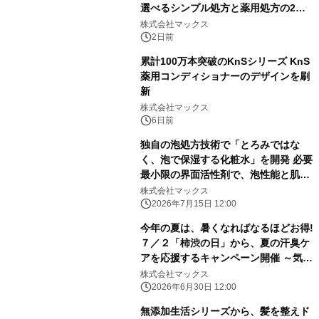
選べるシンプル処方と薬用処方の2タ
イプを発売
株式会社マックス
2日前
累計100万本突破のKnSシリーズ KnS
薬用コンディショナーのデザインを刷
新
株式会社マックス
6日前
独自の泡処方技術で「とろみではな
く、泡で保湿する化粧水」を開発 必要
最小限の界面活性剤で、泡性能と肌な
じみを両立
株式会社マックス
2026年7月15日 12:00
今年の夏は、暑くなればなるほどお得!
７／２「柿渋の日」から、夏の汗臭ケ
アを応援するキャンペーン開催 ～気温
上昇に合わせて、柿渋商品の当選確率
株式会社マックス
や楽天ポイントアップ～
2026年6月30日 12:00
無添加生活シリーズから、髪を整えド