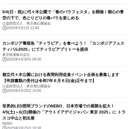
5/4(日・祝)に代々木公園で「春のバラフェスタ」を開催！都心の青
空の下で、色とりどりの春バラを楽しめる
公益財団法人 東京都公園協会
2025年5月1日 12:00
カンボジア養殖魚「ティラピア」を食べよう！ 「カンボジアフェス
ティバル2025」にてティラピアブリトーを提供
東京牧場株式会社
2025年4月30日 09:30
都立代々木公園における夜間利用促進イベント企画を募集します
【申請書類の受付は令和7年６月６日(金)正午まで】
公益財団法人 東京都公園協会
2025年4月25日 10:00
世界的LED照明ブランドのNEBO、日本市場での展開を拡大！
4/5(土)～6(日)開催の「アウトドアデイジャパン 東京 2025」に トラ
スコ中山と初出展
NEBO
2025年3月25日 10:30