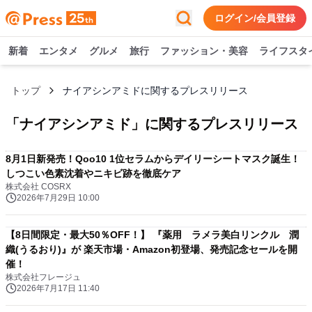
ログイン/会員登録
新着
エンタメ
グルメ
旅行
ファッション・美容
ライフスタ
トップ
ナイアシンアミドに関するプレスリリース
「
ナイアシンアミド
」に関するプレスリリース
8月1日新発売！Qoo10 1位セラムからデイリーシートマスク誕生！
しつこい色素沈着やニキビ跡を徹底ケア
株式会社 COSRX
2026年7月29日 10:00
【8日間限定・最大50％OFF！】 『薬用 ラメラ美白リンクル 潤
織(うるおり)』が 楽天市場・Amazon初登場、発売記念セールを開
催！
株式会社フレージュ
2026年7月17日 11:40