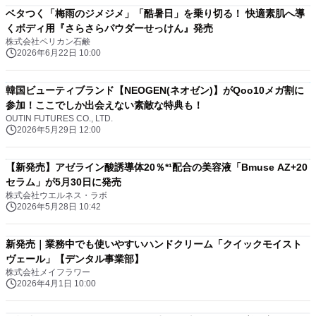
ベタつく「梅雨のジメジメ」「酷暑日」を乗り切る！ 快適素肌へ導
くボディ用『さらさらパウダーせっけん』発売
株式会社ペリカン石鹸
2026年6月22日 10:00
韓国ビューティブランド【NEOGEN(ネオゼン)】がQoo10メガ割に
参加！ここでしか出会えない素敵な特典も！
OUTIN FUTURES CO., LTD.
2026年5月29日 12:00
【新発売】アゼライン酸誘導体20％*¹配合の美容液「Bmuse AZ+20
セラム」が5月30日に発売
株式会社ウエルネス・ラボ
2026年5月28日 10:42
新発売｜業務中でも使いやすいハンドクリーム「クイックモイスト
ヴェール」【デンタル事業部】
株式会社メイフラワー
2026年4月1日 10:00