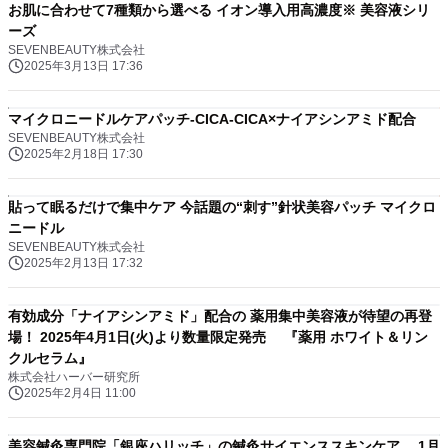
お肌に合わせて7種類から選べる イオン導入用高濃度※ 美容液シリ
ーズ
SEVENBEAUTY株式会社
2025年3月13日 17:36
マイクロニードルケアパッチ-CICA-CICA×ナイアシンアミド配合
SEVENBEAUTY株式会社
2025年2月18日 17:30
貼って眠るだけで集中ケア 今話題の“刺す”針状美容パッチ マイクロ
ニードル
SEVENBEAUTY株式会社
2025年2月13日 17:32
有効成分「ナイアシンアミド」配合の 薬用集中美容液が待望の再登
場！ 2025年4月1日(火)より数量限定発売 『薬用 ホワイト＆リン
クルセラム』
株式会社ハーバー研究所
2025年2月4日 11:00
美容鍼灸専門院「銀座ハリッチ」の鍼灸サイエンススキンケア 1月