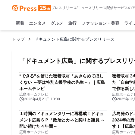
プレスリリース/ニュースリリース配信サービスの
新着
エンタメ
グルメ
旅行
ファッション・美容
ライ
トップ
ドキュメント広島に関するプレスリリース
「
ドキュメント広島
」に関するプレスリリ
“できる”を信じた密着取材「あきらめてほし
密着取材３
くない ～夢は特別支援学校の先生～」｜広島
た「自由学
ホームテレビ
で作る新し
広島ホームテレビ
広島ホームテ
2026年4月21日 10:00
2025年12月
１時間のドキュメンタリーに再構成！ドキュ
広島発のド
メント広島ＳＰ「政治とカネと契りと議員 ～
2024年
問い続けた４年間～」
す！【広島
広島ホームテレビ
広島ホームテ