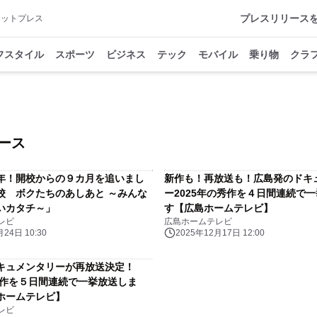
プレスリリース
アットプレス
フスタイル
スポーツ
ビジネス
テック
モバイル
乗り物
クラ
ース
年！開校からの９カ月を追いまし
新作も！再放送も！広島発のドキ
校 ボクたちのあしあと ～みんな
ー2025年の秀作を４日間連続で
いカタチ～」
す【広島ホームテレビ】
レビ
広島ホームテレビ
24日 10:30
2025年12月17日 12:00
キュメンタリーが再放送決定！
の秀作を５日間連続で一挙放送しま
ホームテレビ】
レビ