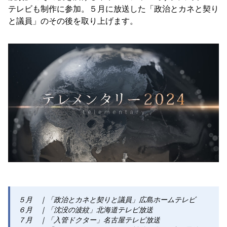
テレビも制作に参加。５月に放送した「政治とカネと契り
と議員」のその後を取り上げます。
５月 ｜「政治とカネと契りと議員」広島ホームテレビ
６月 ｜「沈没の波紋」北海道テレビ放送
７月 ｜「入管ドクター」名古屋テレビ放送