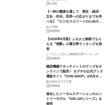
1日前
【一杯の蕎麦を通して、歴史・経済・
文化・作法、世界への広がりまでを学
べる】『ビジネスエリートのための 教
2
養としての蕎麦』2026年8月25日
あさ出版
（火）発売
4時間前
【2026年8月版】ふるさと納税でもら
える『焼酎』の還元率ランキングを発
表
3
とくさと-ふるさと納税還元率ランキング-
4時間前
建設機械アタッチメントのグッズをオ
ンラインで販売！ タグチの公式グッズ
通販サイト『GON-SHOP』が8月オー
4
プン
株式会社タグチ工業
2時間前
進化したトータルステーションのエン
トリーモデル 『GM-120シリーズ』を
発売