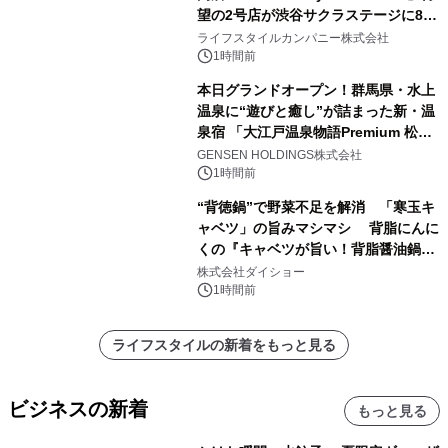
望の2号店が渋谷サクラステージに8月
21日オープン！
ライフスタイルカンパニー株式会社
1時間前
本日グランドオープン！群馬県・水上
温泉に“遊びと癒し”が詰まった新・温
泉宿 「大江戸温泉物語Premium 松乃
井」が誕生
GENSEN HOLDINGS株式会社
1時間前
“背徳鍋”で野菜不足を解消 「寒玉キ
ャベツ」の旨みマシマシ 背脂にんに
くの『キャベツが旨い！背脂醤油鍋ス
ープ』発売
株式会社ダイショー
1時間前
ライフスタイルの新着をもっと見る
ビジネスの新着
もっと見る