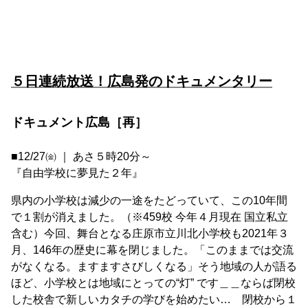
５日連続放送！広島発のドキュメンタリー
ドキュメント広島［再］
■12/27㈮ ｜ あさ５時20分～
『自由学校に夢見た２年』
県内の小学校は減少の一途をたどっていて、この10年間
で１割が消えました。（※459校 今年４月現在 国立私立
含む）今回、舞台となる庄原市立川北小学校も2021年３
月、146年の歴史に幕を閉じました。「このままでは交流
がなくなる。ますますさびしくなる」そう地域の人が語る
ほど、小学校とは地域にとっての“灯” です＿＿ならば閉校
した校舎で新しいカタチの学びを始めたい… 閉校から１