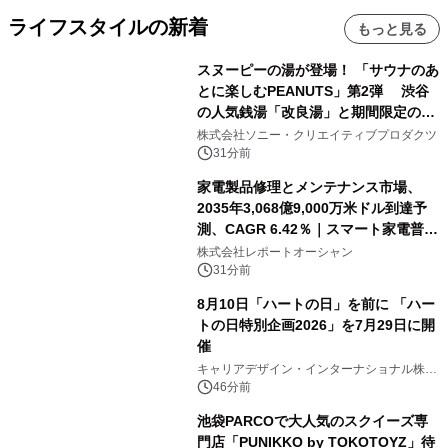
ライフスタイルの新着
もっと見る
スヌーピーの湯が登場！ 「サウナのあ
とに楽しむPEANUTS」第2弾 渋谷
の人気銭湯「改良湯」と期間限定のコ
ラボレーション サウナイキタイコラ
株式会社ソニー・クリエイティブプロダクツ
ボグッズも発売決定！
31分前
家電製品修理とメンテナンス市場、
2035年3,068億9,000万米ドル到達予
測、CAGR 6.42％｜スマート家電普
及・循環型経済・メンテナンス需要拡
株式会社レポートオーシャン
大が成長を加速
31分前
8月10日「ハートの日」を前に 「ハー
トの日特別企画2026」を7月29日に開
催
キャリアデザイン・インターナショナル株式
会社
46分前
池袋PARCOで大人気のスクイーズ専
門店「PUNIKKO by TOKOTOYZ」待