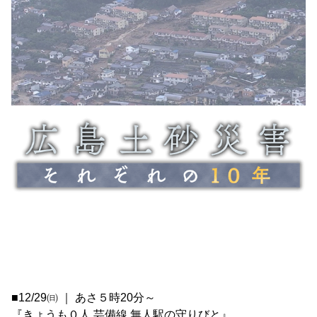
■12/29㈰ ｜ あさ５時20分～
『きょうも０人 芸備線 無人駅の守りびと』