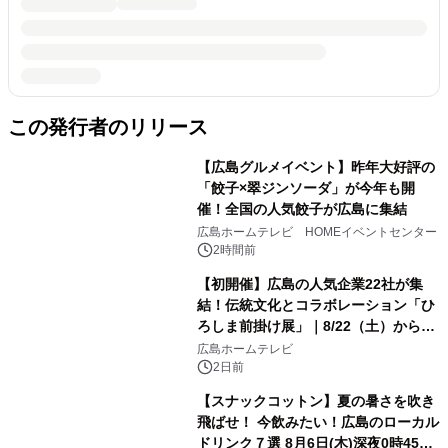
この発行者のリリース
【広島グルメイベント】昨年大好評の
「餃子×翠ジンソーダ」が今年も開
催！全国の人気餃子が広島に集結
広島ホームテレビ HOMEイベントセンター
2時間前
【初開催】広島の人気企業22社が集
結！伝統文化とコラボレーション「ひ
ろしま前掛け展」｜8/22（土）から開
幕！
広島ホームテレビ
2日前
【スナックコットン】夏の暑さを吹き
飛ばせ！ 今飲みたい！広島のローカル
ドリンク７選 8月6日(木)深夜0時45分