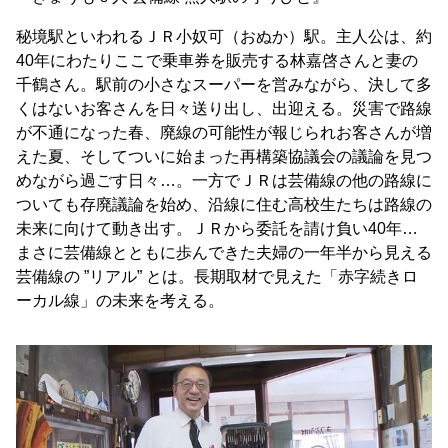
秘境駅といわれるＪＲ小奴可（おぬか）駅。主人公は、約
40年にわたりここで乗車券を販売する林嘉啓さんと妻の
千鶴さん。駅前の小さなスーパーを営みながら、決して多
くはないお客さんを日々送り出し、出迎える。災害で路線
が不通になった春、廃線の可能性が報じられお客さんが増
えた夏、そしてついに始まった再構築協議会の議論を見つ
めながら過ごす日々…。一方でＪＲは芸備線の他の路線に
ついても存廃議論を始め、沿線に住む高校生たちは路線の
未来に向けて動き出す。ＪＲから委託を請け負い40年…
まさに芸備線とともに歩んできた夫婦の一年半から見える
芸備線の ”リアル” とは。長期取材で見えた「赤字続きロ
ーカル線」の未来を考える。