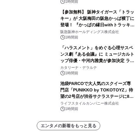
1時間前
【参加無料】 阪神タイガース「トラッ
キー」が 大阪梅田の阪急かっぱ横丁に
登場！ 『かっぱの縁日withトラッキ
ー』
阪急阪神ホールディングス株式会社
1時間前
「ハラスメント」をめぐる心理サスペ
ンス劇『ある会議』に ミュージカルト
ップ俳優・中河内雅貴が参加決定 ラテ
ン・ジャズ界で活躍するSAYAKAが生
カタリーナ・デラルテ
演奏で参加も！
1時間前
池袋PARCOで大人気のスクイーズ専
門店「PUNIKKO by TOKOTOYZ」待
望の2号店が渋谷サクラステージに8月
21日オープン！
ライフスタイルカンパニー株式会社
1時間前
エンタメの新着をもっと見る