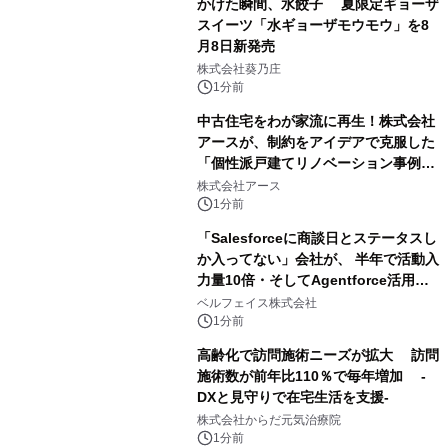
かけた瞬間、水餃子 夏限定ギョーザ
スイーツ「水ギョーザモウモウ」を8
月8日新発売
株式会社葵乃庄
1分前
中古住宅をわが家流に再生！株式会社
アースが、制約をアイデアで克服した
「個性派戸建てリノベーション事例5
選」を公開
株式会社アース
1分前
「Salesforceに商談日とステータスし
か入ってない」会社が、 半年で活動入
力量10倍・そしてAgentforce活用へ
── 敷島住宅×bellSalesAI事例公開
ベルフェイス株式会社
1分前
高齢化で訪問施術ニーズが拡大 訪問
施術数が前年比110％で毎年増加 -
DXと見守りで在宅生活を支援-
株式会社からだ元気治療院
1分前