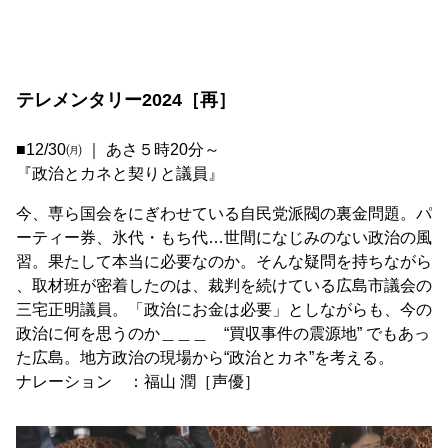
テレメンタリー2024［再］
■12/30㈪ ｜ あさ５時20分～
『政治とカネと契りと議員』
今、専ら国会をにぎわせている自民党派閥の裏金問題。パ
ーティー券、氷代・もち代…世間になじみのない政治の風
習。果たして本当に必要なのか。そんな疑問を持ちながら
、取材班が密着したのは、裁判を続けている広島市議会の
三宅正明議員。「政治にお金は必要」としながらも、今の
政治に何を思うのか＿＿＿ “買収事件の震源地” でもあっ
た広島。地方政治の現場から“政治とカネ”を考える。
ナレーション ：福山 潤［声優］