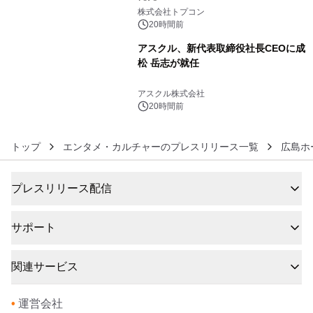
5
株式会社トプコン
20時間前
アスクル、新代表取締役社長CEOに成
松 岳志が就任
6
アスクル株式会社
20時間前
トップ
エンタメ・カルチャーのプレスリリース一覧
広島ホ
プレスリリース配信
サポート
関連サービス
•
運営会社