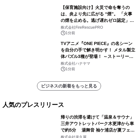
【保育施設向け】火災で命を奪うの
は、炎より先に広がる “煙”。 「火事
の煙を止める。逃げ遅れゼロ認定」提
供開始
株式会社FireRescuePRO
1分前
TVアニメ『ONE PIECE』の名シーン
を自分の手で解き明かす！ メタル製立
体パズル3種が登場！ ～ストーリーと
ギミックが融合した 大人の体験型パズ
株式会社ハナヤマ
ルが8月7日(金)12時より先行予約受付
1分前
開始～
ビジネスの新着をもっと見る
人気のプレスリリース
帰りの渋滞を避けて「温泉＆サウナ」
三井アウトレットパーク木更津から車
で約5分 湯舞音 袖ケ浦店が夏フェア
1
メニューを提供
株式会社楽久屋