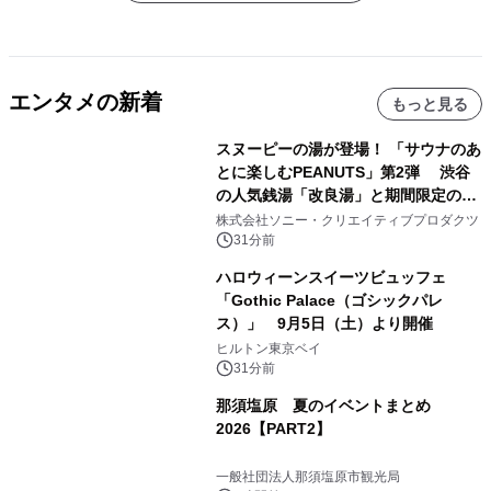
エンタメの新着
もっと見る
スヌーピーの湯が登場！ 「サウナのあ
とに楽しむPEANUTS」第2弾 渋谷
の人気銭湯「改良湯」と期間限定のコ
ラボレーション サウナイキタイコラ
株式会社ソニー・クリエイティブプロダクツ
ボグッズも発売決定！
31分前
ハロウィーンスイーツビュッフェ
「Gothic Palace（ゴシックパレ
ス）」 9月5日（土）より開催
ヒルトン東京ベイ
31分前
那須塩原 夏のイベントまとめ
2026【PART2】
一般社団法人那須塩原市観光局