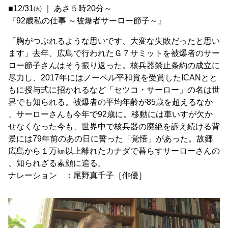
■12/31㈫ ｜ あさ５時20分～
『92歳私の仕事 ～被爆者サーロー節子～』
「胸がつぶれるような思いです、大変な失敗だったと思い
ます」去年、広島で行われたＧ７サミットを被爆者のサー
ロー節子さんはそう振り返った。核兵器禁止条約の成立に
尽力し、2017年にはノーベル平和賞を受賞したICANとと
もに授与式に招かれるなど「セツコ・サーロー」の名は世
界でも知られる。被爆者の平均年齢が85歳を超えるなか
、サーローさんも今年で92歳に。移動には車いすが欠か
せなくなった今も、世界中で核兵器の廃絶を訴え続ける背
景には79年前のあの日に誓った「覚悟」があった。故郷
広島から１万㎞以上離れたカナダで暮らすサーローさんの
、知られざる素顔に追る。
ナレーション ：尾野真千子［俳優］