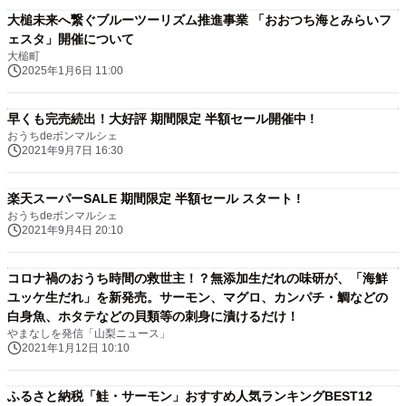
大槌未来へ繋ぐブルーツーリズム推進事業 「おおつち海とみらいフ
ェスタ」開催について
大槌町
2025年1月6日 11:00
早くも完売続出！大好評 期間限定 半額セール開催中 !
おうちdeボンマルシェ
2021年9月7日 16:30
楽天スーパーSALE 期間限定 半額セール スタート !
おうちdeボンマルシェ
2021年9月4日 20:10
コロナ禍のおうち時間の救世主！？無添加生だれの味研が、「海鮮
ユッケ生だれ」を新発売。サーモン、マグロ、カンパチ・鯛などの
白身魚、ホタテなどの貝類等の刺身に漬けるだけ！
やまなしを発信「山梨ニュース」
2021年1月12日 10:10
ふるさと納税「鮭・サーモン」おすすめ人気ランキングBEST12