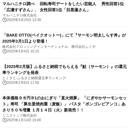
マルハニチロ調べ 回転寿司デートをしたい芸能人 男性回答1位
「広瀬すずさん」、 女性回答1位「目黒蓮さん」
マルハニチロ株式会社
2025年3月25日 13:30
「BAKE OTTO(ベイクオットー)」にて『サーモン明太しらす丼』が
2025年3月1日より登場！
株式会社クロッシングインターナショナル、株式会社ふくや
2025年3月4日 10:15
【2025年2月版】ふるさと納税でもらえる『鮭（サーモン）』の還元
率ランキングを発表
とくさと-ふるさと納税還元率ランキング-
2025年2月6日 11:50
本体価格９８円※1のおにぎり「直火焼豚」 「にぎやかサーモンセッ
ト」寿司 「豚生姜焼肉重（麦飯）」 パスタ「ボンゴレビアンコ」あ
さり５０％増量 １月１４日（火）新発売！！
ミニストップ株式会社
2025年1月14日 15:00