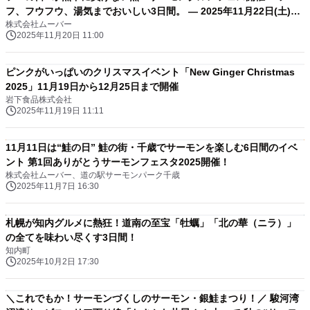
フ、フウフウ、湯気までおいしい3日間。 ― 2025年11月22日(土)～
株式会社ムーバー
24日(日)＠サーモンパーク千歳 ―
2025年11月20日 11:00
ピンクがいっぱいのクリスマスイベント「New Ginger Christmas
2025」11月19日から12月25日まで開催
岩下食品株式会社
2025年11月19日 11:11
11月11日は“鮭の日” 鮭の街・千歳でサーモンを楽しむ6日間のイベ
ント 第1回ありがとうサーモンフェスタ2025開催！
株式会社ムーバー、道の駅サーモンパーク千歳
2025年11月7日 16:30
札幌が知内グルメに熱狂！道南の至宝「牡蠣」「北の華（ニラ）」
の全てを味わい尽くす3日間！
知内町
2025年10月2日 17:30
＼これでもか！サーモンづくしのサーモン・銀鮭まつり！／ 駿河湾