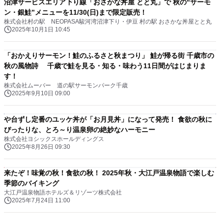
沼津サービスエリア下り線「おさかな丼屋 とと丸」で 秋の“サーモ
ン・銀鮭”メニューを11/30(日)まで限定販売！
株式会社村の駅 NEOPASA駿河湾沼津下り・伊豆 村の駅 おさかな丼屋とと丸
2025年10月1日 10:45
「おかえりサーモン！鮭のふるさと秋まつり」 鮭が帰る街 千歳市の
秋の風物詩 千歳で鮭を見る・知る・味わう11日間がはじまりま
す！
株式会社ムーバー 道の駅サーモンパーク千歳
2025年9月10日 09:00
や台ずし定番のユッケ丼が「お月見丼」になって発売！ 食欲の秋に
ぴったりな、とろ～り温泉卵の絶妙なハーモニー
株式会社ヨシックスホールディングス
2025年8月26日 09:30
来たぞ！味覚の秋！食欲の秋！ 2025年秋・大江戸温泉物語で楽しむ
季節のバイキング
大江戸温泉物語ホテルズ＆リゾーツ株式会社
2025年7月24日 11:00