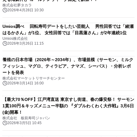
株式会社夢タカラ
2026年4月28日 10:30
Umios調べ 回転寿司デートをしたい芸能人 男性回答では「綾瀬
はるかさん」が1位、 女性回答では「目黒蓮さん」が2年連続1位
Umios株式会社
2026年3月26日 11:15
養殖の日本市場（2026年～2034年）、市場規模（サーモン、ミルク
フィッシュ、マグロ、ティラピア、ナマズ、シーバス）・分析レポ
ートを発表
株式会社マーケットリサーチセンター
2026年3月14日 16:00
【最大70％OFF】江戸湾直送 東京すし街道、春の爆安祭！ サーモン
1貫100円＆キッズメニュー半額の 『ダブルわくわく大作戦』3月6日
(金)開幕！
株式会社 板前寿司ジャパン
2026年3月5日 10:45