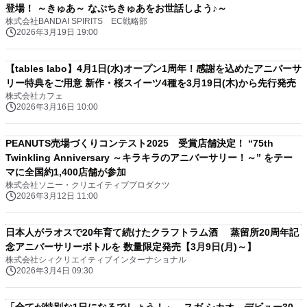
登場！ ～きゅあ～ なぷちきゅあをお世話しよう♪～
株式会社BANDAI SPIRITS EC戦略部
2026年3月19日 19:00
【tables labo】4月1日(水)オープン1周年！感謝を込めたアニバーサ
リー特典をご用意 新作・桜スイーツ4種を3月19日(木)から先行発売
株式会社カフェ
2026年3月16日 10:00
PEANUTS売場づくりコンテスト2025 受賞店舗決定！ “75th
Twinkling Anniversary ～キラキラのアニバーサリー！～” をテー
マに全国約1,400店舗が参加
株式会社ソニー・クリエイティブプロダクツ
2026年3月12日 11:00
日本人がラオスで20年育て続けたクラフトラム酒 蒸留所20周年記
念アニバーサリーボトルを 数量限定発売【3月9日(月)～】
株式会社シィクリエイティブインターナショナル
2026年3月4日 09:30