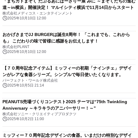
「まちカドまぞく だぶるあにばーさりー展 みに ～まぞくたちの進む
道～in横浜」開催決定！ マルイシティ横浜で11月14日からスタート
株式会社メディコス・エンタテインメント
2025年10月10日 12:00
おかげさまでJJ BURGERは誕生8周年！ 「これまでも、これから
も」 こだわりの味で皆様に感謝をお伝えします！
株式会社PLANT
2025年10月10日 12:00
【７０周年記念アイテム】ミッフィーの初期「ナインチェ」デザイ
ンがレアな食器シリーズ。シンプルで毎日使いたくなります。
パーフェクト・ワールド株式会社
2025年10月5日 21:14
PEANUTS売場づくりコンテスト2025 テーマは“75th Twinkling
Anniversary ～キラキラのアニバーサリー！～”
株式会社ソニー・クリエイティブプロダクツ
2025年10月2日 11:00
ミッフィー７０周年記念デザインの食器。いまだけの特別なデザイ