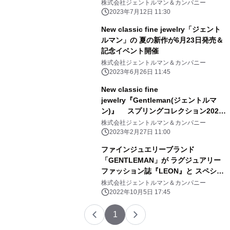
に発売＆イベント開催
株式会社ジェントルマン＆カンパニー
2023年7月12日 11:30
New classic fine jewelry「ジェント
ルマン」の 夏の新作が6月23日発売＆
記念イベント開催
株式会社ジェントルマン＆カンパニー
2023年6月26日 11:45
New classic fine
jewelry『Gentleman(ジェントルマ
ン)』 スプリングコレクション2023
を発表＆イベントを開催
株式会社ジェントルマン＆カンパニー
2023年2月27日 11:00
ファインジュエリーブランド
「GENTLEMAN」が ラグジュアリー
ファッション誌『LEON』と スペシャ
リティストア『STRASBURGO』との
株式会社ジェントルマン＆カンパニー
トリプルネームコラボレーションアイ
2022年10月5日 17:45
テムを10月25日(火)に発売
1