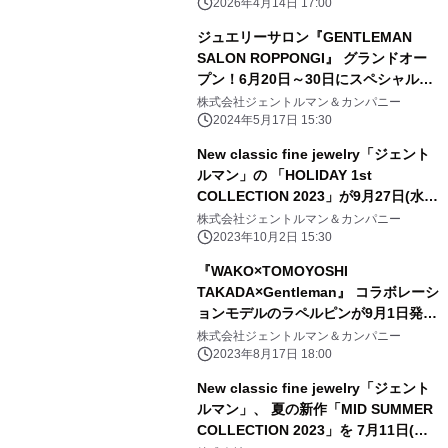
4月23日より開始、『銀座・和光』に
2026年4月14日 17:00
てスペシャルイベントを開催
ジュエリーサロン『GENTLEMAN
SALON ROPPONGI』 グランドオー
プン！6月20日～30日にスペシャルイ
ベント開催
株式会社ジェントルマン＆カンパニー
2024年5月17日 15:30
New classic fine jewelry「ジェント
ルマン」の 「HOLIDAY 1st
COLLECTION 2023」が9月27日(水)
に 先行予約開始＆イベント開催
株式会社ジェントルマン＆カンパニー
2023年10月2日 15:30
『WAKO×TOMOYOSHI
TAKADA×Gentleman』 コラボレーシ
ョンモデルのラペルピンが9月1日発
売！
株式会社ジェントルマン＆カンパニー
2023年8月17日 18:00
New classic fine jewelry「ジェント
ルマン」、 夏の新作「MID SUMMER
COLLECTION 2023」を 7月11日(火)