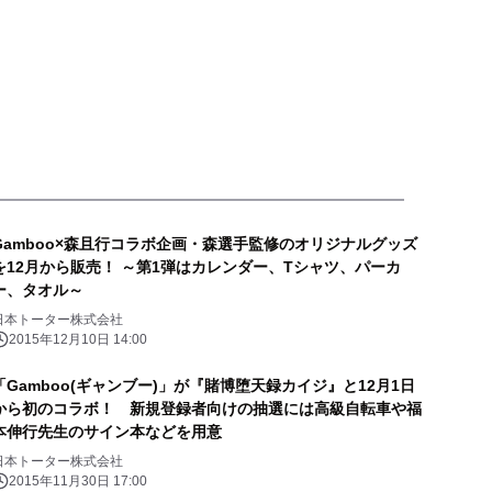
Gamboo×森且行コラボ企画・森選手監修のオリジナルグッズ
を12月から販売！ ～第1弾はカレンダー、Tシャツ、パーカ
ー、タオル～
日本トーター株式会社
2015年12月10日 14:00
「Gamboo(ギャンブー)」が『賭博堕天録カイジ』と12月1日
から初のコラボ！ 新規登録者向けの抽選には高級自転車や福
本伸行先生のサイン本などを用意
日本トーター株式会社
2015年11月30日 17:00