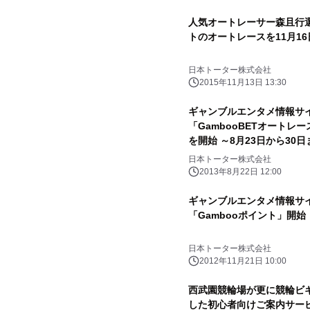
人気オートレーサー森且行
トのオートレースを11月1
日本トーター株式会社
2015年11月13日 13:30
ギャンブルエンタメ情報サイ
「GambooBETオートレ
を開始 ～8月23日から30
ャンペーンを実施！～
日本トーター株式会社
2013年8月22日 12:00
ギャンブルエンタメ情報サイ
「Gambooポイント」開始
日本トーター株式会社
2012年11月21日 10:00
西武園競輪場が更に競輪ビギ
した初心者向けご案内サービ