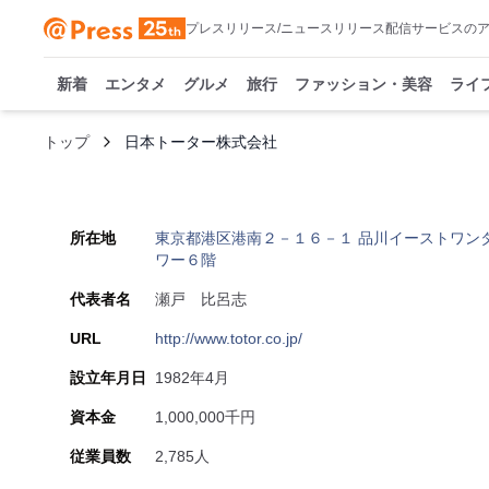
プレスリリース/ニュースリリース配信サービスの
新着
エンタメ
グルメ
旅行
ファッション・美容
ライ
トップ
日本トーター株式会社
所在地
東京都港区港南２－１６－１ 品川イーストワン
ワー６階
代表者名
瀬戸 比呂志
URL
http://www.totor.co.jp/
設立年月日
1982年4月
資本金
1,000,000千円
従業員数
2,785人