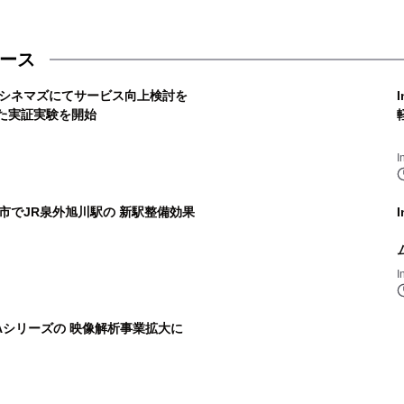
リース
gn、 109シネマズにてサービス向上検討を
いた実証実験を開始
I
gn、秋田市でJR泉外旭川駅の 新駅整備効果
I
n、IDEAシリーズの 映像解析事業拡大に