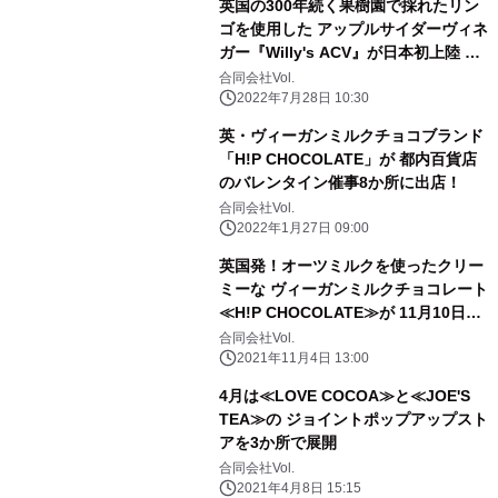
英国の300年続く果樹園で採れたリン
ゴを使用した アップルサイダーヴィネ
ガー『Willy's ACV』が日本初上陸 7
月27日(水)「Makuake」にてプロジェ
合同会社Vol.
クトスタート！
2022年7月28日 10:30
英・ヴィーガンミルクチョコブランド
「H!P CHOCOLATE」が 都内百貨店
のバレンタイン催事8か所に出店！
合同会社Vol.
2022年1月27日 09:00
英国発！オーツミルクを使ったクリー
ミーな ヴィーガンミルクチョコレート
≪H!P CHOCOLATE≫が 11月10日
(水)販売スタート！
合同会社Vol.
2021年11月4日 13:00
4月は≪LOVE COCOA≫と≪JOE'S
TEA≫の ジョイントポップアップスト
アを3か所で展開
合同会社Vol.
2021年4月8日 15:15