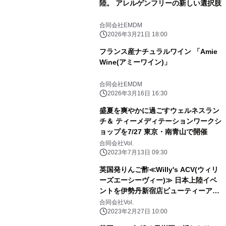
陸。 アレルゲンフリーの新しい選択肢
合同会社EMDM
2026年3月21日 18:00
フランス産ナチュラルワイン 「Amie
Wine(アミーワイン)」
合同会社EMDM
2026年3月16日 16:30
盛夏を爽やかに過ごすウェルネスラン
チ＆ ティーメディテーションワークシ
ョップを7/27 東京・南青山で開催
合同会社Vol.
2023年7月13日 09:30
英国発りんご酢≪Willy's ACV(ウィリ
ーズエーシーヴィー)≫ 日本上陸イベ
ントを伊勢丹新宿店ビューティーアポ
セカリーで開催
合同会社Vol.
2023年2月27日 10:00