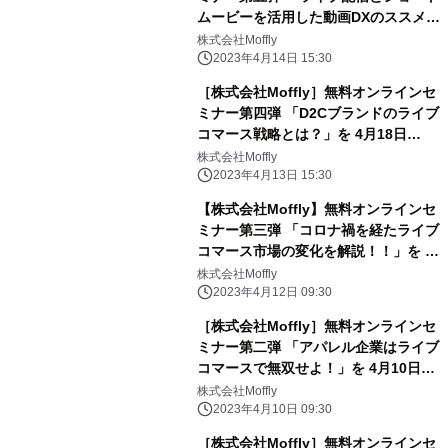
ムービーを活用した動画DXのススメ」
を 4月20日(木)15:00～16:00にて開催
株式会社Moffly
2023年4月14日 15:30
［株式会社Moffly］無料オンラインセ
ミナー第四弾 「D2Cブランドのライブ
コマース戦略とは？」を 4月18日
(火)17:00～18:00にて開催
株式会社Moffly
2023年4月13日 15:30
【株式会社Moffly】無料オンラインセ
ミナー第三弾 「コロナ禍を経たライブ
コマース市場の変化を解説！！」を 4
月14日(金)12:00～13:00にて開催
株式会社Moffly
2023年4月12日 09:30
［株式会社Moffly］無料オンラインセ
ミナー第二弾 「アパレル企業はライブ
コマースで無双せよ！」を 4月10日
(月)18:00～19:00にて開催
株式会社Moffly
2023年4月10日 09:30
［株式会社Moffly］無料オンラインセ