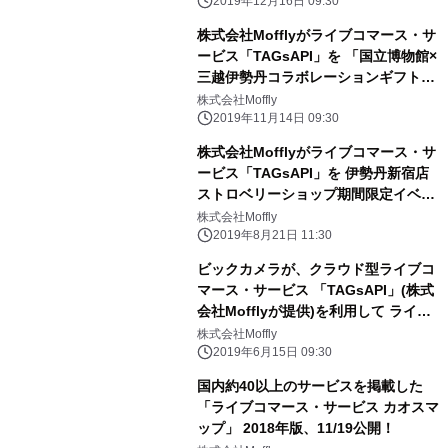
2019年12月16日 09:30
株式会社Mofflyがライブコマース・サ
ービス「TAGsAPI」を 「国立博物館×
三越伊勢丹コラボレーションギフト発
表会」に提供
株式会社Moffly
2019年11月14日 09:30
株式会社Mofflyがライブコマース・サ
ービス「TAGsAPI」を 伊勢丹新宿店
ストロベリーショップ期間限定イベン
トに提供 店舗と自社ECサイトの区
株式会社Moffly
別のないシームレスな顧客接点を創出
2019年8月21日 11:30
ビックカメラが、クラウド型ライブコ
マース・サービス 「TAGsAPI」(株式
会社Mofflyが提供)を利用して ライブ
コマースを実施
株式会社Moffly
2019年6月15日 09:30
国内約40以上のサービスを掲載した
「ライブコマース・サービス カオスマ
ップ」 2018年版、11/19公開！