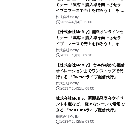
ミナー 「集客 × 購入率を向上させラ
イブコマースで売上を作ろう！」を 明
日4/5(水)18:00～19:00にて開催！
株式会社Moffly
2023年4月4日 15:00
［株式会社Moffly］無料オンラインセ
ミナー 「集客 × 購入率を向上させラ
イブコマースで売上を作ろう！」を
4/5(水)18:00～19:00にて開催
株式会社Moffly
2023年4月3日 09:30
【株式会社Moffly】 台本作成から配信
オペレーションまでワンストップで代
行する 「Twitterライブ配信代行」プ
ランをリリース
株式会社Moffly
2023年1月31日 08:00
株式会社Moffly、新製品発表会やイベ
ント中継など、 様々なシーンで活用で
きる 「YouTubeライブ配信代行」プ
ランをリリース
株式会社Moffly
2023年1月25日 08:00