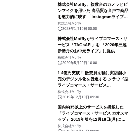
株式会社Moffly、複数台のカメラとピ
ンマイクを用いた 高品質な音声で商品
を魅力的に映す 「Instagramライブ配
信代行」プランをリリース
株式会社Moffly
2023年1月19日 08:00
株式会社Mofflyがライブコマース・サ
ービス「TAGsAPI」を 「2020年三越
伊勢丹のお中元ライブ」に提供
株式会社Moffly
2020年5月29日 10:00
1.4億円突破！ 販売員を軸に実店舗小
売のデジタル化を促進する クラウド型
ライブコマース・サービス
「TAGsAPI」 最高月間流通総額を達
株式会社Moffly
成
2019年12月19日 09:30
国内約35以上のサービスを掲載した
「ライブコマース・サービス カオスマ
ップ」 2019年版を12月16日(月)に公
開！
株式会社Moffly