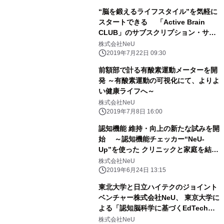
“脳を鍛えるライフスタイル”を気軽に
スタートできる 「Active Brain
CLUB」のサブスクリプション・サー
ビスを 2019年7月22日に開始
株式会社NeU
2019年7月22日 09:30
前額部で計る有酸素運動メーターを開
発 ～有酸素運動の可視化にて、よりよ
い健康ライフへ～
株式会社NeU
2019年7月8日 16:00
認知機能 維持・向上の新たな試みを開
始 ～認知機能チェッカー“NeU-
Up”を使った クリニックと家庭を結ぶ
新ソリューション～
株式会社NeU
2019年6月24日 13:15
東北大学と日立ハイテクのジョイント
ベンチャー株式会社NeU、 東京大学に
よる「認知脳科学に基づくEdTechの
実証実験」に協力
株式会社NeU