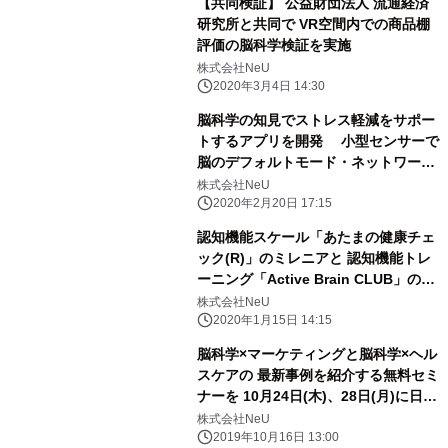
【共同検証】 公益財団法人 流通経済
研究所と共同で VR空間内での商品棚
評価の脳科学検証を実施
株式会社NeU
2020年3月4日 14:30
脳科学の知見でストレス軽減をサポー
トするアプリを開発 小型センサーで
脳のデフォルトモード・ネットワーク
*1)の 沈静化をモニタリング
株式会社NeU
2020年2月20日 17:15
認知機能スケール「あたまの健康チェ
ック(R)」のミレニアと 認知機能トレ
ーニング「Active Brain CLUB」の
NeUが、協業開始
株式会社NeU
2020年1月15日 14:15
脳科学×マーケティングと脳科学×ヘル
スケアの 最新事例を紹介する無料セミ
ナーを 10月24日(木)、28日(月)に日本
橋にて開催
株式会社NeU
2019年10月16日 13:00