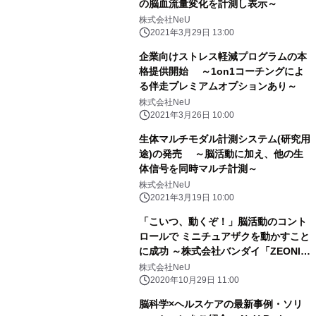
の脳血流量変化を計測し表示～
株式会社NeU
2021年3月29日 13:00
企業向けストレス軽減プログラムの本
格提供開始 ～1on1コーチングによ
る伴走プレミアムオプションあり～
株式会社NeU
2021年3月26日 10:00
生体マルチモダル計測システム(研究用
途)の発売 ～脳活動に加え、他の生
体信号を同時マルチ計測～
株式会社NeU
2021年3月19日 10:00
「こいつ、動くぞ！」脳活動のコント
ロールで ミニチュアザクを動かすこと
に成功 ～株式会社バンダイ「ZEONIC
TECHNICS」との リサーチコラボレー
株式会社NeU
ション～
2020年10月29日 11:00
脳科学×ヘルスケアの最新事例・ソリ