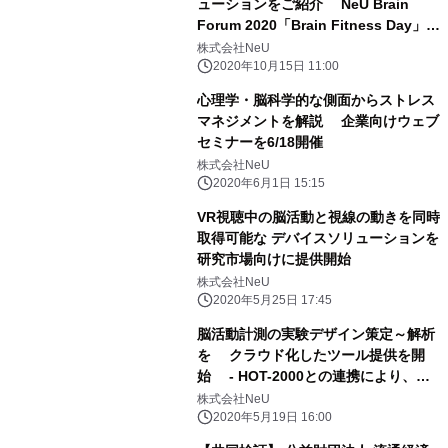
ューションをご紹介 NeU Brain
Forum 2020「Brain Fitness Day」
10月27日にウェビナー開催
株式会社NeU
2020年10月15日 11:00
心理学・脳科学的な側面からストレス
マネジメントを解説 企業向けウェブ
セミナーを6/18開催
株式会社NeU
2020年6月1日 15:15
VR視聴中の脳活動と視線の動きを同時
取得可能な デバイスソリューションを
研究市場向けに提供開始
株式会社NeU
2020年5月25日 17:45
脳活動計測の実験デザイン策定～解析
を クラウド化したツール提供を開
始 - HOT-2000との連携により、実
験デザインと解析を簡易化 -
株式会社NeU
2020年5月19日 16:00