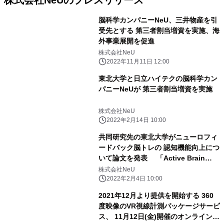
株式会社NeUのプレスリリース
脳科学カンパニーNeU、三井物産を引
受先とする 第三者割当増資を実施、海
外事業展開を促進
株式会社NeU
2022年11月11日 12:00
東北大学と日立ハイテクの脳科学カン
パニーNeUが 第三者割当増資を実施
株式会社NeU
2022年2月14日 10:00
共同研究先の東北大学がニューロフィ
ードバック脳トレの 認知機能向上につ
いて論文を発表 「Active Brain
CLUB」の提供する ニューロフィード
株式会社NeU
バック脳トレが認知機能を向上
2022年2月4日 10:00
2021年12月より提供を開始する 360
度映像のVR視線計測パッケージサービ
ス、 11月12日(金)開催のオンラインセ