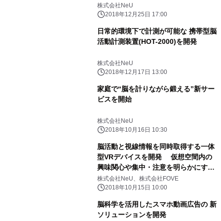
株式会社NeU
2018年12月25日 17:00
日常的環境下で計測が可能な 携帯型脳
活動計測装置(HOT-2000)を開発
株式会社NeU
2018年12月17日 13:00
家庭で“脳を計りながら鍛える”新サー
ビスを開始
株式会社NeU
2018年10月16日 10:30
脳活動と視線情報を同時取得する一体
型VRデバイスを開発 仮想空間内の
興味関心や集中・注意を明らかにする
新サービス(NeU-VR)提供開始
株式会社NeU、株式会社FOVE
2018年10月15日 10:00
脳科学を活用したスマホ動画広告の 新
ソリューションを開発