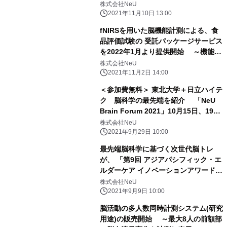
ミナーにて詳細を発表！
株式会社NeU
2021年11月10日 13:00
fNIRSを用いた脳機能計測による、食
品評価試験の 受託パッケージサービス
を2022年1月より提供開始 ～機能性
評価などに対応～
株式会社NeU
2021年11月2日 14:00
＜参加費無料＞ 東北大学＋日立ハイテ
ク 脳科学の最先端を紹介 「NeU
Brain Forum 2021」10月15日、19日
にウェビナー開催
株式会社NeU
2021年9月29日 10:00
最先端脳科学に基づく次世代脳トレ
が、 「第9回 アジアパシフィック・エ
ルダーケア イノベーションアワード」
のファイナリストに選出
株式会社NeU
2021年9月9日 10:00
脳活動の多人数同時計測システム(研究
用途)の販売開始 ～最大8人の前額部