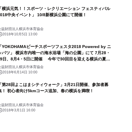
「横浜元気！！スポーツ・レクリエーション フェスティバル
2018中央イベント」 10/8新横浜公園にて開催！
公益財団法人横浜市体育協会
2018年10月5日 13:00
「YOKOHAMAビーチスポーツフェスタ2018 Powered by ニ
ッパツ」 横浜市内唯一の海水浴場「海の公園」にて 7月28・
29日、8月4・5日に開催 今年で30回目を迎える横浜の夏の
風物詩 競技参加者募集中
公益財団法人横浜市体育協会
2018年6月14日 10:00
「第28回よこはまシティウォーク」3月21日開催、参加者募
集！ 初心者向け5kmコース追加、春の横浜を満喫！
公益財団法人横浜市体育協会
2018年3月1日 16:00