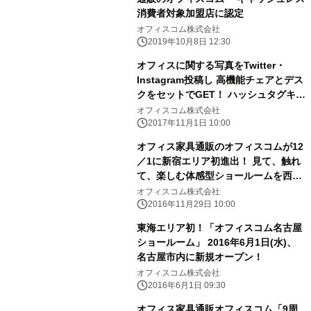
消費者対象加盟店に認定
オフィスコム株式会社
2019年10月8日 12:30
オフィスに関する写真をTwitter・
Instagram投稿し 高機能チェアとデス
クをセットでGET！ ハッシュタグキャ
ンペーン11月1日から開催
オフィスコム株式会社
2017年11月1日 10:00
オフィス家具通販のオフィスコムが12
／1に新宿エリア初進出！ 見て、触れ
て、楽しむ体感型ショールームを西新
宿にオープン
オフィスコム株式会社
2016年11月29日 10:00
東海エリア初！「オフィスコム名古屋
ショールーム」 2016年6月1日(水)、
名古屋市内に新規オープン！
オフィスコム株式会社
2016年6月1日 09:30
オフィス家具通販オフィスコム「9周