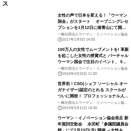
ス
女性の声で日本を変える！「ウーマン
国会」がスタート オープニングレセ
プションを1月12日に南青山にて開
催！
一般社団法人ウーマン・イノベーション協会
2017年1月5日 14:00
100万人の女性でムーブメントを! 革新
を起こした女性の授賞式と バーチャル
ウーマン国会で注目のイベント、 5月
18日に渋谷・山野ホールで開催！
一般社団法人ウーマン・イノベーション協会
2016年4月20日 11:00
世界初！CSO(シェフ ソーシャル オー
ガナイザー)認定のとれる スクールが
ついに開校！ プロフェッショナル人財
の育成と配給を提供する ウーマンスキ
一般社団法人ウーマン・イノベーション協
会 ウーマンスキルアップアカデミー
ルアップアカデミー
2015年5月11日 10:30
ウーマン・イノベーション協会発足 新
年賀詞交歓会 永田町「参議院議員会
館」にて2月23日(月) 開催 ～女性を支