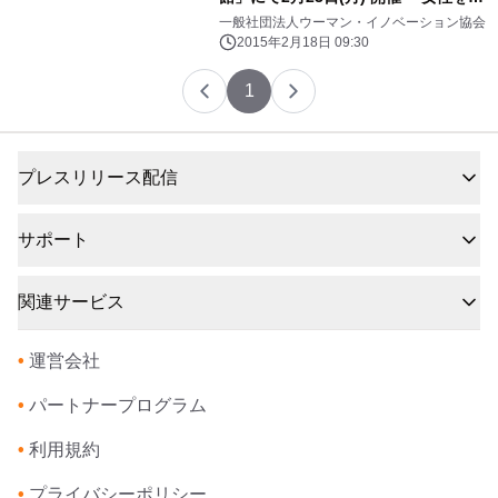
援する企業、団体のご参加も歓迎～
一般社団法人ウーマン・イノベーション協会
2015年2月18日 09:30
1
プレスリリース配信
サポート
関連サービス
•
運営会社
•
パートナープログラム
•
利用規約
•
プライバシーポリシー