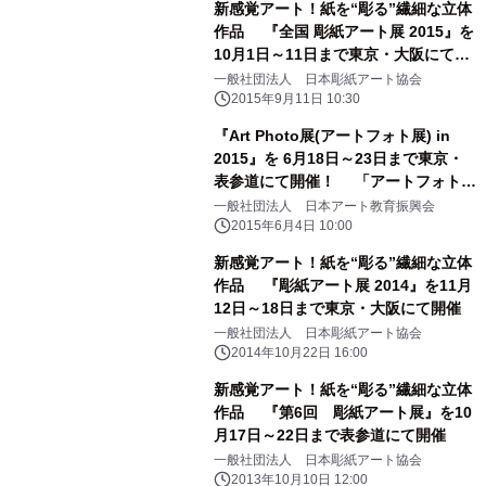
新感覚アート！紙を“彫る”繊細な立体
作品 『全国 彫紙アート展 2015』を
10月1日～11日まで東京・大阪にて開
催 ～海外からも注目を浴びる日本発信
一般社団法人 日本彫紙アート協会
の新しいアート～
2015年9月11日 10:30
『Art Photo展(アートフォト展) in
2015』を 6月18日～23日まで東京・
表参道にて開催！ 「アートフォト認
定講座」を修了した若手フォトグラフ
一般社団法人 日本アート教育振興会
ァー30人が出展
2015年6月4日 10:00
新感覚アート！紙を“彫る”繊細な立体
作品 『彫紙アート展 2014』を11月
12日～18日まで東京・大阪にて開催
一般社団法人 日本彫紙アート協会
2014年10月22日 16:00
新感覚アート！紙を“彫る”繊細な立体
作品 『第6回 彫紙アート展』を10
月17日～22日まで表参道にて開催
一般社団法人 日本彫紙アート協会
2013年10月10日 12:00