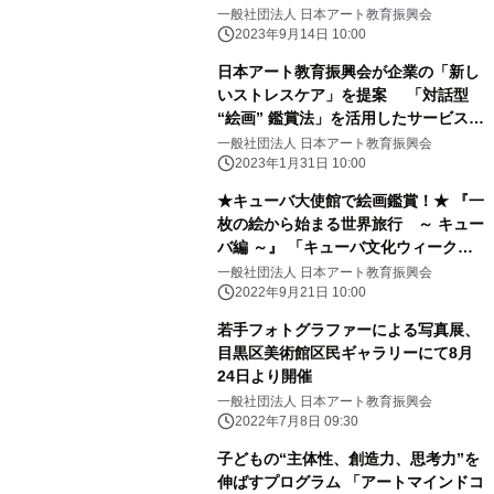
り開催
一般社団法人 日本アート教育振興会
2023年9月14日 10:00
日本アート教育振興会が企業の「新し
いストレスケア」を提案 「対話型
“絵画” 鑑賞法」を活用したサービスを
開始
一般社団法人 日本アート教育振興会
2023年1月31日 10:00
★キューバ大使館で絵画鑑賞！★ 『一
枚の絵から始まる世界旅行 ～ キュー
バ編 ～』 「キューバ文化ウィーク」
に合わせ、10月25日に開催
一般社団法人 日本アート教育振興会
2022年9月21日 10:00
若手フォトグラファーによる写真展、
目黒区美術館区民ギャラリーにて8月
24日より開催
一般社団法人 日本アート教育振興会
2022年7月8日 09:30
子どもの“主体性、創造力、思考力”を
伸ばすプログラム 「アートマインドコ