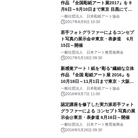
作品 『全国彫紙アート展2017』を 9
月6日～9月10日まで東京 目黒にて開
催
一般社団法人 日本彫紙アート協会
2017年8月8日 10:30
若手フォトグラファーによるコンセプ
ト写真の展示会＠東京・表参道 6月
15日～開催
一般社団法人 日本アート教育振興会
2017年5月19日 09:30
新感覚アート！紙を“彫る”繊細な立体
作品 『全国 彫紙アート展 2016』を
10月18日～11月1日まで東京・大阪に
て開催
一般社団法人 日本彫紙アート協会
2016年9月7日 11:00
認定講座を修了した実力派若手フォト
グラファーによる コンセプト写真の展
示会@東京・表参道 6月16日～開催
一般社団法人 日本アート教育振興会
2016年5月26日 09:30