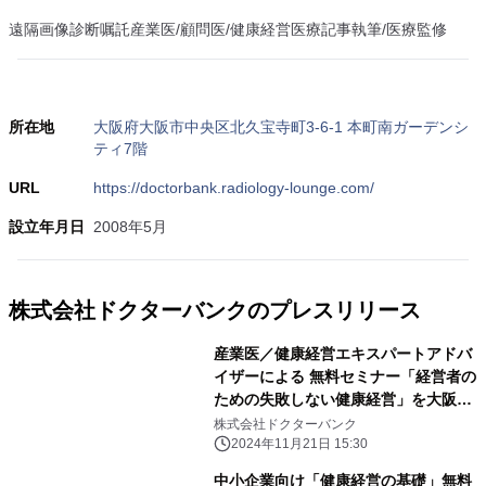
遠隔画像診断嘱託産業医/顧問医/健康経営医療記事執筆/医療監修
所在地
大阪府大阪市中央区北久宝寺町3-6-1 本町南ガーデンシ
ティ7階
URL
https://doctorbank.radiology-lounge.com/
設立年月日
2008年5月
株式会社ドクターバンクのプレスリリース
産業医／健康経営エキスパートアドバ
イザーによる 無料セミナー「経営者の
ための失敗しない健康経営」を大阪市
で開催
株式会社ドクターバンク
2024年11月21日 15:30
中小企業向け「健康経営の基礎」無料