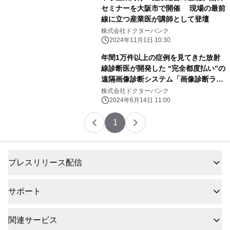
セミナーを大阪市で開催 現場の最前
線に立つ産業医が講師として登壇
株式会社ドクターバンク
2024年11月1日 10:30
年間1万件以上の症例を見てきた放射
線診断医が開発した “完全都度払い”の
遠隔画像診断システム「画像診断ラウ
ンジ」 スタート、国際化に向けて準備
株式会社ドクターバンク
中 ～安価な遠隔画像診断システムを
2024年6月14日 11:00
世界へ～
1
プレスリリース配信
サポート
関連サービス