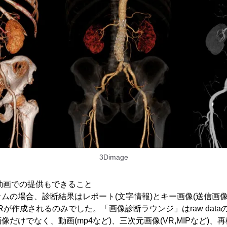
3Dimage
、動画での提供もできること
ムの場合、診断結果はレポート(文字情報)とキー画像(送信画像の
Rが作成されるのみでした。「画像診断ラウンジ」はraw dat
だけでなく、動画(mp4など)、三次元画像(VR,MIPなど)、