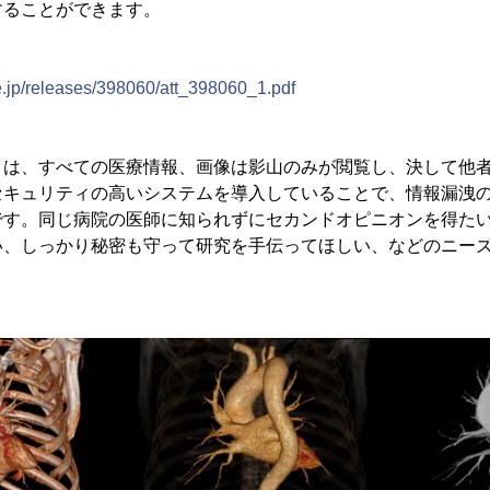
することができます。
＞
e.jp/releases/398060/att_398060_1.pdf
」は、すべての医療情報、画像は影山のみが閲覧し、決して他
セキュリティの高いシステムを導入していることで、情報漏洩
です。同じ病院の医師に知られずにセカンドオピニオンを得た
い、しっかり秘密も守って研究を手伝ってほしい、などのニー