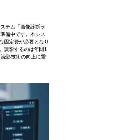
システム「画像診断ラ
て準備中です。本シス
額な固定費が必要となり
。読影するのは年間1
る読影技術の向上に繋
。