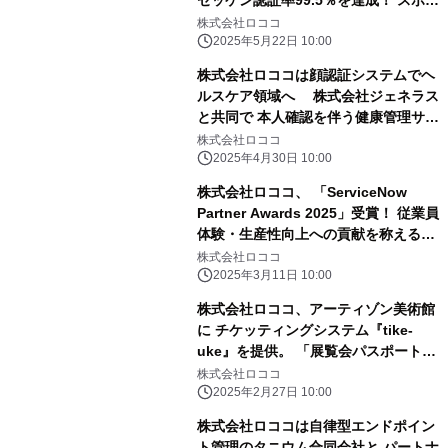
ゼッケン認証率99.5％を達成！ スポー
ツ競技記録のDX推進に向けて 熊本城
株式会社ロココ
マラソンにて実証実験を実施
2025年5月22日 10:00
株式会社ロココは顔認証システムでヘ
ルスケア領域へ 株式会社ジェネラス
と共同で 本人確認を伴う健康管理サー
ビスを実現！
株式会社ロココ
2025年4月30日 10:00
株式会社ロココ、 「ServiceNow
Partner Awards 2025」受賞！ 従業員
体験・生産性向上への貢献を称える
「Employee Workflow Partner of
株式会社ロココ
the Year」を2年連続受賞
2025年3月11日 10:00
株式会社ロココ、アーティゾン美術館
に チケッティングシステム『tike-
uke』を提供。 「展覧会パスポート
(年間パスポート)」の電子化を実現！
株式会社ロココ
2025年2月27日 10:00
株式会社ロココは自律型エンドポイン
ト管理のタニウム合同会社と パートナ