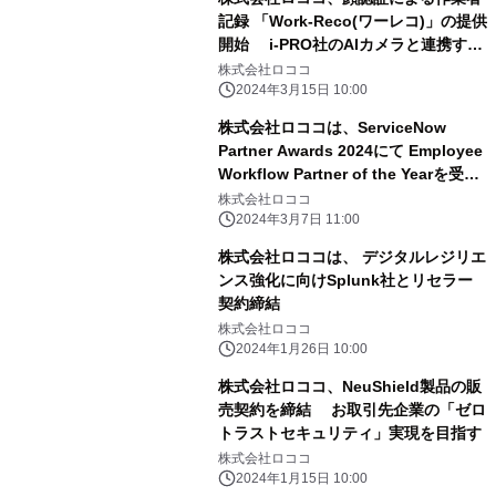
記録 「Work-Reco(ワーレコ)」の提供
開始 i-PRO社のAIカメラと連携する
ことで作業者記録を簡単に
株式会社ロココ
2024年3月15日 10:00
株式会社ロココは、ServiceNow
Partner Awards 2024にて Employee
Workflow Partner of the Yearを受賞
しました！
株式会社ロココ
2024年3月7日 11:00
株式会社ロココは、 デジタルレジリエ
ンス強化に向けSplunk社とリセラー
契約締結
株式会社ロココ
2024年1月26日 10:00
株式会社ロココ、NeuShield製品の販
売契約を締結 お取引先企業の「ゼロ
トラストセキュリティ」実現を目指す
株式会社ロココ
2024年1月15日 10:00