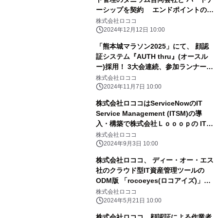
ーシップを契約 エンドポイントのセ
キュリティ対策を強化
株式会社ロココ
2024年12月12日 10:00
「熊本城マラソン2025」にて、 顔認
証システム『AUTH thru』(オースル
ー)採用！ 3大会連続、参加ランナー約
15,000人の本人確認を支えます
株式会社ロココ
2024年11月7日 10:00
株式会社ロココはServiceNowのIT
Service Management (ITSM)の導
入・構築で株式会社Ｌｏｏｏｐの ITガ
バナンスの刷新に貢献
株式会社ロココ
2024年9月3日 10:00
株式会社ロココ、 ディー・オー・エス
社のクラウド型IT資産管理ツールの
ODM版 「rocoeyes(ロコアイズ)」の
提供開始
株式会社ロココ
2024年5月21日 10:00
株式会社ロココ、顔認証による作業者