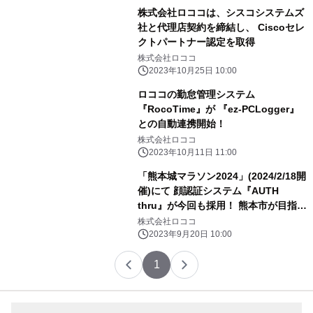
株式会社ロココは、シスコシステムズ
社と代理店契約を締結し、 Ciscoセレ
クトパートナー認定を取得
株式会社ロココ
2023年10月25日 10:00
ロココの勤怠管理システム
『RocoTime』が 『ez-PCLogger』
との自動連携開始！
株式会社ロココ
2023年10月11日 11:00
「熊本城マラソン2024」(2024/2/18開
催)にて 顔認証システム『AUTH
thru』が今回も採用！ 熊本市が目指す
スポーツにおけるDXを推進
株式会社ロココ
2023年9月20日 10:00
1