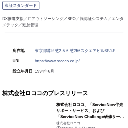
東証スタンダード
DX推進支援／ITアウトソーシング／BPO／顔認証システム／エンタ
メテック／勤怠管理
所在地
東京都港区芝2-5-6 芝256スクエアビル3F/4F
URL
https://www.rococo.co.jp/
設立年月日
1994年6月
株式会社ロココのプレスリリース
株式会社ロココ、「ServiceNow伴走
サポートサービス」および
「ServiceNow Challenge研修サービ
ス」を提供開始 ServiceNow活用
株式会社ロココ