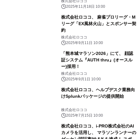
携で、 働き方改革とIT統制を同時に実
株式会社ロココ
現
2025年11月18日 10:00
株式会社ロココ、 麻雀プロリーグ・M
リーグ「EX風林火山」とスポンサー契
約
株式会社ロココ
2025年9月11日 10:00
「熊本城マラソン2026」にて、 顔認
証システム『AUTH thru』(オースル
ー)採用！
株式会社ロココ
2025年9月1日 10:00
株式会社ロココ、ヘルプデスク業務向
けSplunkパッケージの提供開始
株式会社ロココ
2025年7月15日 10:00
株式会社ロココ、i-PRO株式会社のAI
カメラを活用し、 マラソンランナーの