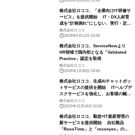
の“定着”と“人材育成”を一体で支援
2026年5月26日 10:00
株式会社ロココ、「企業向けIT研修サ
ービス」を提供開始 IT・DX人材育
成を“計画倒れ”にしない、実行・定着
までの一貫支援
株式会社ロココ
2026年5月12日 10:00
株式会社ロココ、ServiceNowより
HR領域で国内初となる「Validated
Practice」認定を取得
株式会社ロココ
2026年1月30日 10:00
株式会社ロココ、生成AIチャットボッ
トサービスの提供を開始 ITヘルプデ
スクサービスを強化し、お客様の幅広
いニーズに対応！
株式会社ロココ
2025年12月16日 10:00
株式会社ロココ、勤怠×IT資産管理の
新サービスを提供開始 自社製品
「RocoTime」と「rocoeyes」の連