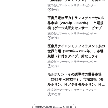
ートを発表
株式会社マーケットリサーチセンター
5分前
宇宙用定格圧力トランスデューサの世
界市場（2026年～2032年）、市場規
模（ゲージ式圧力センサー、ピエゾ抵
抗式圧力センサー、航空宇宙用差圧ト
株式会社マーケットリサーチセンター
ランスデューサ、その他）・分析レポ
5分前
ートを発表
医療用ナイロンモノフィラメント糸の
世界市場（2026年～2032年）、市場
規模（針付きタイプ、針なしタイ
プ）・分析レポートを発表
株式会社マーケットリサーチセンター
5分前
モルホリン・その誘導体の世界市場
（2026年～2032年）、市場規模（モ
ルホリン、N-メチルモルホリン、N-エ
チルモルホリン、その他）・分析レポ
株式会社マーケットリサーチセンター
ートを発表
35分前
調査の新着をもっと見る