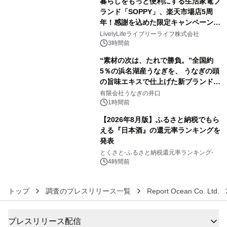
暮らしをもっと便利にする生活家電ブ
アーティストを フィーチャーしたアニ
ランド「SOPPY」、楽天市場店5周
メーションを公開～
年！感謝を込めた限定キャンペーンを
4
8月10日より開催
LivelyLifeライブリーライフ株式会社
3時間前
“素材の次は、たれで勝負。”全国約
5％の浜名湖産うなぎを、 うなぎの頭
の旨味エキスで仕上げた新ブランド
5
「井口の誉」誕生
有限会社うなぎの井口
1時間前
【2026年8月版】ふるさと納税でもら
える『日本酒』の還元率ランキングを
発表
6
とくさと-ふるさと納税還元率ランキング-
4時間前
トップ
調査のプレスリリース一覧
Report Ocean Co. Ltd.
プレスリリース配信