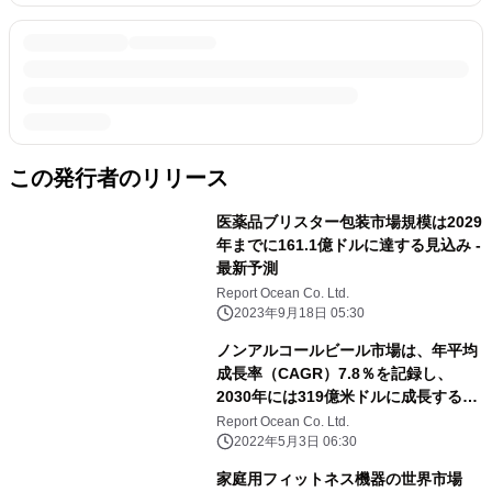
この発行者のリリース
医薬品ブリスター包装市場規模は2029
年までに161.1億ドルに達する見込み -
最新予測
Report Ocean Co. Ltd.
2023年9月18日 05:30
ノンアルコールビール市場は、年平均
成長率（CAGR）7.8％を記録し、
2030年には319億米ドルに成長すると
予測される
Report Ocean Co. Ltd.
2022年5月3日 06:30
家庭用フィットネス機器の世界市場