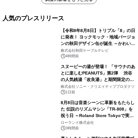
人気のプレスリリース
【令和8年8月8日】トリプル「8」の日
に発表！ ヨックモック・地域バージョ
ンの秋田デザイン缶が誕生 ～かわいい
1
秋田犬の子犬と秋田の四季と名所を巡
株式会社秋田ケーブルテレビ
るパッケージ～ 9月1日(火)秋田県内で
4時間前
販売開始
スヌーピーの湯が登場！ 「サウナのあ
とに楽しむPEANUTS」第2弾 渋谷
の人気銭湯「改良湯」と期間限定のコ
2
ラボレーション サウナイキタイコラ
株式会社ソニー・クリエイティブプロダクツ
ボグッズも発売決定！
1日前
8月8日は音楽シーンに革新をもたらし
た 伝説のリズムマシン「TR-808」を
祝う日 ～Roland Store Tokyoで実機
3
を展示しての 記念キャンペーンを開
ローランド株式会社
催 英国ラジオ「NTS」の 特別プログ
3時間前
ラムや、「TR-808」を愛する伝説的