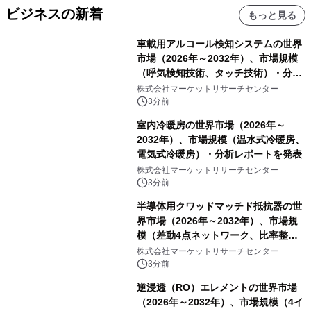
ビジネスの新着
もっと見る
車載用アルコール検知システムの世界
市場（2026年～2032年）、市場規模
（呼気検知技術、タッチ技術）・分析
レポートを発表
株式会社マーケットリサーチセンター
3分前
室内冷暖房の世界市場（2026年～
2032年）、市場規模（温水式冷暖房、
電気式冷暖房）・分析レポートを発表
株式会社マーケットリサーチセンター
3分前
半導体用クワッドマッチド抵抗器の世
界市場（2026年～2032年）、市場規
模（差動4点ネットワーク、比率整合4
点ネットワーク、4点等値整合ネット
株式会社マーケットリサーチセンター
ワーク）・分析レポートを発表
3分前
逆浸透（RO）エレメントの世界市場
（2026年～2032年）、市場規模（4イ