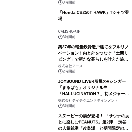
スの2施設で
3時間前
「Honda CB250T HAWK」Tシャツ登
場
2
CAMSHOP.JP
3時間前
築37年の軽量鉄骨造戸建てをフルリノ
ベーション！内と外をつなぐ「土間リ
ビング」で新たな暮らしを叶えた施工
3
事例を株式会社アースが公開
株式会社アース
2時間前
JOYSOUND LIVER所属のVシンガー
「まるぱも」オリジナル曲
「HALLUCINATION？」初メジャー配
4
信リリース決定！
株式会社テイチクエンタテインメント
3時間前
スヌーピーの湯が登場！ 「サウナのあ
とに楽しむPEANUTS」第2弾 渋谷
の人気銭湯「改良湯」と期間限定のコ
5