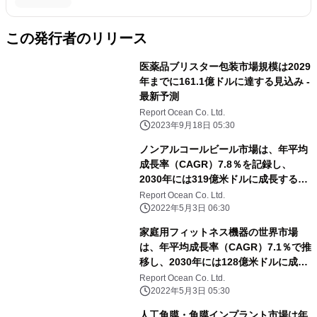
この発行者のリリース
医薬品ブリスター包装市場規模は2029
年までに161.1億ドルに達する見込み -
最新予測
Report Ocean Co. Ltd.
2023年9月18日 05:30
ノンアルコールビール市場は、年平均
成長率（CAGR）7.8％を記録し、
2030年には319億米ドルに成長すると
予測される
Report Ocean Co. Ltd.
2022年5月3日 06:30
家庭用フィットネス機器の世界市場
は、年平均成長率（CAGR）7.1％で推
移し、2030年には128億米ドルに成長
すると予測
Report Ocean Co. Ltd.
2022年5月3日 05:30
人工角膜・角膜インプラント市場は年