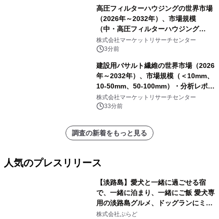
高圧フィルターハウジングの世界市場
（2026年～2032年）、市場規模
（中・高圧フィルターハウジング
（1000～5000 psi）、高圧フィルター
株式会社マーケットリサーチセンター
ハウジング（5000～10000 psi）、超
3分前
高圧フィルターハウジング（10000
建設用バサルト繊維の世界市場（2026
psi以上））・分析レポートを発表
年～2032年）、市場規模（＜10mm、
10-50mm、50-100mm）・分析レポー
トを発表
株式会社マーケットリサーチセンター
33分前
調査の新着をもっと見る
人気のプレスリリース
【淡路島】愛犬と一緒に過ごせる宿
で、一緒に泊まり、一緒にご飯 愛犬専
用の淡路島グルメ、ドッグランにミニ
1
プール グランピングとトレーラーハウ
株式会社ぷらど