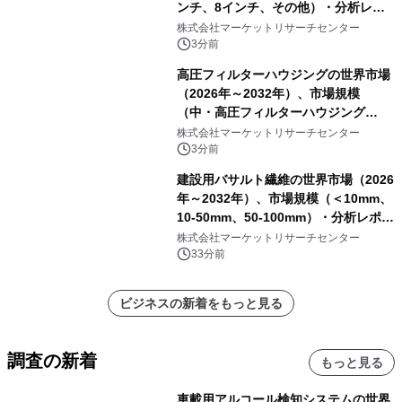
ンチ、8インチ、その他）・分析レポ
ートを発表
株式会社マーケットリサーチセンター
3分前
高圧フィルターハウジングの世界市場
（2026年～2032年）、市場規模
（中・高圧フィルターハウジング
（1000～5000 psi）、高圧フィルター
株式会社マーケットリサーチセンター
ハウジング（5000～10000 psi）、超
3分前
高圧フィルターハウジング（10000
建設用バサルト繊維の世界市場（2026
psi以上））・分析レポートを発表
年～2032年）、市場規模（＜10mm、
10-50mm、50-100mm）・分析レポー
トを発表
株式会社マーケットリサーチセンター
33分前
ビジネスの新着をもっと見る
調査の新着
もっと見る
車載用アルコール検知システムの世界