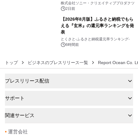
ラボレーション サウナイキタイコラ
株式会社ソニー・クリエイティブプロダクツ
ボグッズも発売決定！
2日前
【2026年8月版】ふるさと納税でもら
える『玄米』の還元率ランキングを発
表
6
とくさと-ふるさと納税還元率ランキング-
6時間前
トップ
ビジネスのプレスリリース一覧
Report Ocean Co. Lt
プレスリリース配信
サポート
関連サービス
•
運営会社