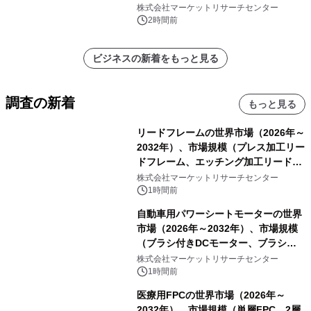
メント、その他）・分析レポートを発
株式会社マーケットリサーチセンター
表
2時間前
ビジネスの新着をもっと見る
調査の新着
もっと見る
リードフレームの世界市場（2026年～
2032年）、市場規模（プレス加工リー
ドフレーム、エッチング加工リードフ
レーム）・分析レポートを発表
株式会社マーケットリサーチセンター
1時間前
自動車用パワーシートモーターの世界
市場（2026年～2032年）、市場規模
（ブラシ付きDCモーター、ブラシレ
スDCモーター）・分析レポートを発
株式会社マーケットリサーチセンター
表
1時間前
医療用FPCの世界市場（2026年～
2032年）、市場規模（単層FPC、2層