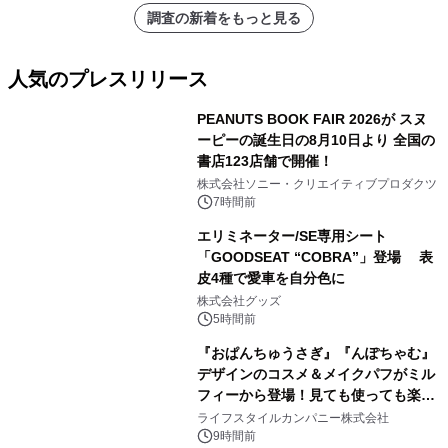
調査の新着をもっと見る
人気のプレスリリース
PEANUTS BOOK FAIR 2026が スヌ
ーピーの誕生日の8月10日より 全国の
書店123店舗で開催！
1
株式会社ソニー・クリエイティブプロダクツ
7時間前
エリミネーター/SE専用シート
「GOODSEAT “COBRA”」登場 表
皮4種で愛車を自分色に
2
株式会社グッズ
5時間前
『おぱんちゅうさぎ』『んぽちゃむ』
デザインのコスメ＆メイクパフがミル
フィーから登場！見ても使っても楽し
3
い、ポップでキュートなコレクショ
ライフスタイルカンパニー株式会社
ン。
9時間前