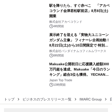
駅を降りたら、すぐ赤べこ 「アカベ
コランド会津若松駅前店」8月8日(土)
開業
4
株式会社アカベコランド
4時間前
展示終了を迎える「実物大ユニコーン
ガンダム立像」 フィナーレ企画始動！
8月22日(土)から10日間限定で 特別映
5
像『UNICORN GUNDAM Statue ―
株式会社バンダイナムコフィルムワークス
BEYOND POSSIBILITY ―』を上映！
8時間前
Makuake公開初日に応援購入総額300
万円超を達成、Makuake「今日のラン
キング」総合3位も獲得。 YECHAN音
6
浴シンギングボウル第2弾の大型サイ
Japan Top Trade
ズ（XL・2XL・3XL）を先行販売中
10時間前
トップ
ビジネスのプレスリリース一覧
IMARC Group