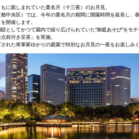
ともに親しまれていた栗名月（十三夜）のお月見。
京都中央区）では、今年の栗名月の期間に開園時間を延長し、
トを開催します。
邸としてかつて園内で繰り広げられていた“御庭あそび”をモ
お点前付き呈茶」を実施。
プされた将軍家ゆかりの庭園で特別なお月見の一夜をお楽しみ