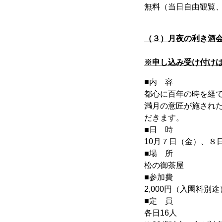
無料（当日自由観覧
（３）月夜の利き酒
※申し込み受け付け
■内 容
都心に百年の時を経
満月の意匠が施され
だきます。
■日 時
10月７日（金）、８日（
■場 所
松の御茶屋
■参加費
2,000円（入園料別
■定 員
各日16人