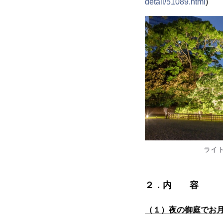
detail/51089.html
)
ライ
２．内 容
（１）夜の御庭でお