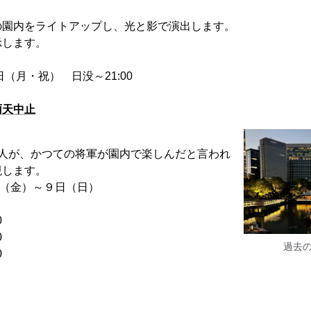
の園内をライトアップし、光と影で演出します。
示します。
日（月・祝） 日没～21:00
雨天中止
楽人が、かつての将軍が園内で楽しんだと言われ
現します。
日（金）～９日（日）
0
0
過去
0