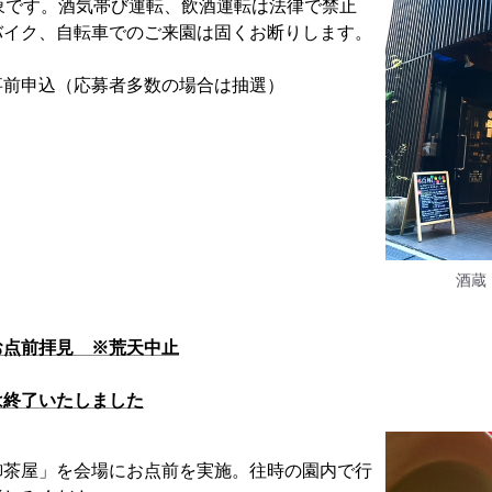
象です。酒気帯び運転、飲酒運転は法律で禁止
バイク、自転車でのご来園は固くお断りします。
事前申込（応募者多数の場合は抽選）
酒蔵
お点前拝見 ※荒天中止
は終了いたしました
御茶屋」を会場にお点前を実施。往時の園内で行