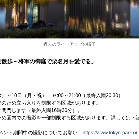
過去のライトアップの様子
見散歩～将軍の御庭で栗名月を愛でる」
～10日（月・祝） ９:00～21:00（最終入園20:30）
保のため立ち入りを制限する区域があります。
に閉門します（最終入園16時30分）。
のため園内での撮影を一部制限する区域があります。詳しくは下
】イベント期間中の撮影についてお願い：
https://www.tokyo-park.o