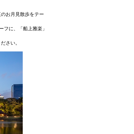
夜のお月見散歩をテー
チーフに、「船上雅楽」
ください。