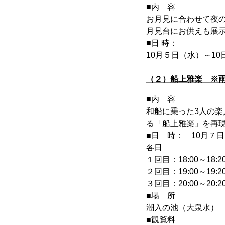
■内 容
お月見に合わせて夜
月見台にお供えも展
■日 時：
10月５日（水）～10
（２）船上雅楽 ※
■内 容
和船に乗った3人の
る「船上雅楽」を再
■日 時： 10月７
各日
１回目：18:00～18:2
２回目：19:00～19:2
３回目：20:00～20:2
■場 所
潮入の池（大泉水）
■観覧料