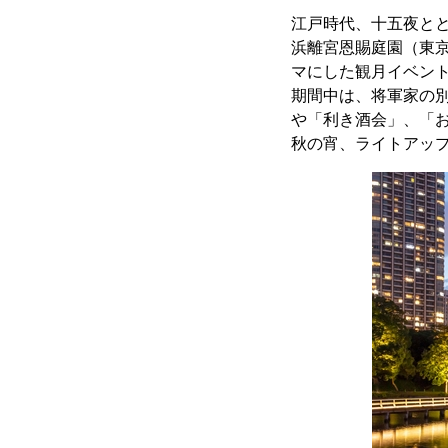
江戸時代、十五夜と
浜離宮恩賜庭園（東
マにした観月イベン
期間中は、将軍家の別
や「利き酒会」、「
秋の宵、ライトアッ