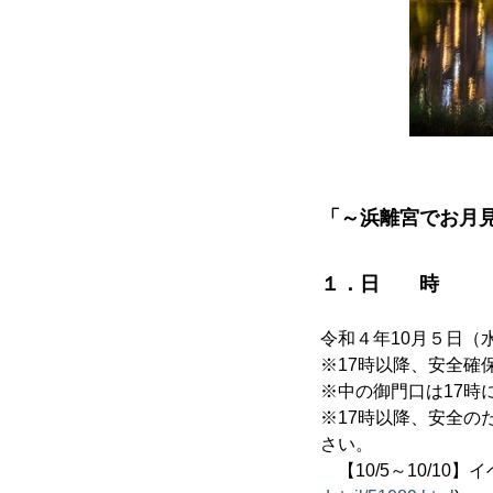
「～浜離宮でお月
１．日 時
令和４年10月５日（水）
※17時以降、安全確
※中の御門口は17時
※17時以降、安全
さい。
【10/5～10/10