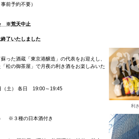
、事前予約不要）
会 ※荒天中止
は終了いたしました
て蘇った酒蔵「東京港醸造」の代表をお迎えし、
た「松の御茶屋」で月夜の利き酒をお楽しみいた
土） 各日 19:00～19:45
利
途） ※３種の日本酒付き