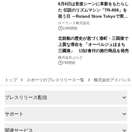
8月8日は音楽シーンに革新をもたらし
た 伝説のリズムマシン「TR-808」を
祝う日 ～Roland Store Tokyoで実機
5
を展示しての 記念キャンペーンを開
ローランド株式会社
催 英国ラジオ「NTS」の 特別プログ
10時間前
ラムや、「TR-808」を愛する伝説的
北前船の歴史が息づく港町・三国湊で
アーティストを フィーチャーしたアニ
上質な滞在を 「オーベルジュほまち
メーションを公開～
三國湊」 1泊2食付の旅行商品を発売
6
株式会社ぷらど
7時間前
トップ
スポーツのプレスリリース一覧
株式会社アドバンス
プレスリリース配信
サポート
関連サービス