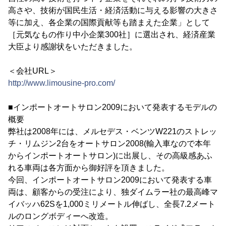
高さや、技術が国民生活・経済活動に与える影響の大きさ
等に加え、各企業の国際貢献等も踏まえた企業」として
［元気なもの作り中小企業300社］に選出され、経済産業
大臣より感謝状をいただきました。
＜会社URL＞
http://www.limousine-pro.com/
■インポートオートサロン2009において発表するモデルの
概要
弊社は2008年には、メルセデス・ベンツW221のストレッ
チ・リムジン2台をオートサロン2008(輸入車なので本年
からインポートオートサロン)に出展し、その高級感あふ
れる車両は各方面から御好評を頂きました。
今回、インポートオートサロン2009において発表する車
両は、顧客からの受注により、独ダイムラー社の最高峰マ
イバッハ62Sを1,000ミリメートル伸ばし、全長7.2メート
ルのロングボディーへ改造。