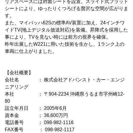
リアスペースには対面シートを設置。スライド式フラット
シートにより、ゆったりくつろげる贅沢な空間が広がりま
す。
また、マイバッハ62Sの標準AV装置に加え、24インチワ
イドTV(地上デジタル放送対応)を装備。昇降式を採用した
事により、TVを見ない時には前方の視界を確保。
昨年出展したW221に用いた技術を生かし、1ランク上の
車両に仕上がりました。
【会社概要】
会社名 ： 株式会社アドバンスト・カー・エンジ
ニアリング
本社 ： 〒904-2234 沖縄県うるま市字州崎12-
80
設立年月日 ： 2005年6月
資本金 ： 36,600万円
電話番号 ： 098-982-1116
FAX番号 ： 098-982-1117