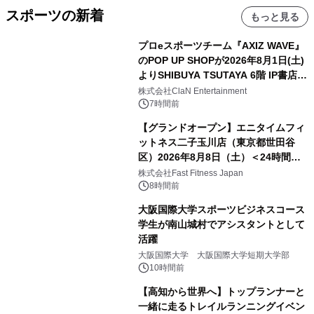
スポーツの新着
もっと見る
プロeスポーツチーム『AXIZ WAVE』
のPOP UP SHOPが2026年8月1日(土)
よりSHIBUYA TSUTAYA 6階 IP書店で
開催決定！！
株式会社ClaN Entertainment
7時間前
【グランドオープン】エニタイムフィ
ットネス二子玉川店（東京都世田谷
区）2026年8月8日（土）＜24時間年
中無休のフィットネスジム＞
株式会社Fast Fitness Japan
8時間前
大阪国際大学スポーツビジネスコース
学生が南山城村でアシスタントとして
活躍
大阪国際大学 大阪国際大学短期大学部
10時間前
【高知から世界へ】トップランナーと
一緒に走るトレイルランニングイベン