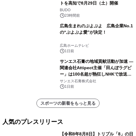
トを高知で8月29日（土）開催
BUDO
23時間前
広島生まれのぷよぷよ 広島企業No.1
の“ぷよぷよ愛”が決定！
広島ホームテレビ
1日前
サンエス石膏の地域貢献活動が加速 ―
関連会社Attipect主催「田んぼラグビ
ー」は100名超が熱狂しNHKで放送さ
れました。
サンエス石膏株式会社
1日前
スポーツの新着をもっと見る
人気のプレスリリース
【令和8年8月8日】トリプル「8」の日