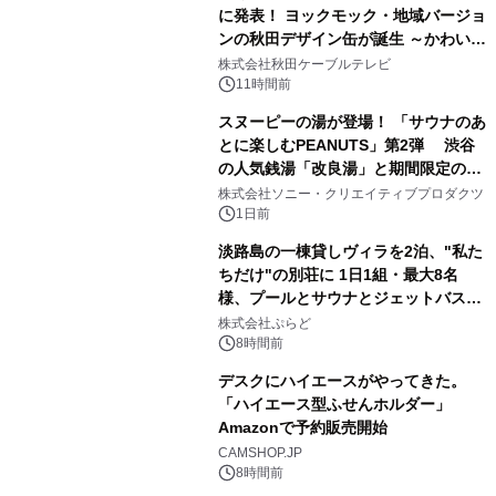
に発表！ ヨックモック・地域バージョ
ンの秋田デザイン缶が誕生 ～かわいい
1
秋田犬の子犬と秋田の四季と名所を巡
株式会社秋田ケーブルテレビ
るパッケージ～ 9月1日(火)秋田県内で
11時間前
販売開始
スヌーピーの湯が登場！ 「サウナのあ
とに楽しむPEANUTS」第2弾 渋谷
の人気銭湯「改良湯」と期間限定のコ
2
ラボレーション サウナイキタイコラ
株式会社ソニー・クリエイティブプロダクツ
ボグッズも発売決定！
1日前
淡路島の一棟貸しヴィラを2泊、"私た
ちだけ"の別荘に 1日1組・最大8名
様、プールとサウナとジェットバス付
3
きで Villa Mon Temps AWAJIの連泊
株式会社ぷらど
素泊りプラン
8時間前
デスクにハイエースがやってきた。
「ハイエース型ふせんホルダー」
Amazonで予約販売開始
4
CAMSHOP.JP
8時間前