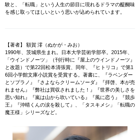
験と、「転職」という人生の節目に現れるドラマの醍醐味
を感じ取ってほしいという思いが込められています。
【著者】 額賀 澪（ぬかが・みお）
1990年、茨城県生まれ。日本大学芸術学部卒。2015年、
「ウインドノーツ」（刊行時に『屋上のウインドノーツ』
と改題）で第22回松本清張賞、同年、『ヒトリコ』で第1
6回小学館文庫小説賞を受賞する。著書に、『ラベンダー
とソプラノ』『さよならクリームソーダ』『拝啓、本が売
れません』『弊社は買収されました！』『世界の美しさを
思い知れ』『嵐は山から吹いている』『風に恋う』『競歩
王』『沖晴くんの涙を殺して』、「タスキメシ」「転職の
魔王様」シリーズなど。