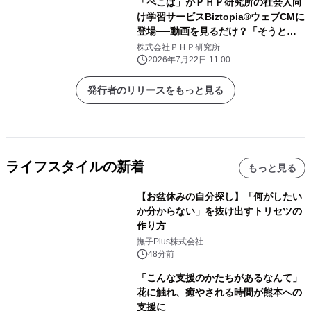
「ぺこぱ」がＰＨＰ研究所の社会人向
け学習サービスBiztopia®ウェブCMに
登場──動画を見るだけ？「そうとも
言いきれない！」7月22日配信開始
株式会社ＰＨＰ研究所
2026年7月22日 11:00
発行者のリリースをもっと見る
ライフスタイルの新着
もっと見る
【お盆休みの自分探し】「何がしたい
か分からない」を抜け出すトリセツの
作り方
撫子Plus株式会社
48分前
「こんな支援のかたちがあるなんて」
花に触れ、癒やされる時間が熊本への
支援に