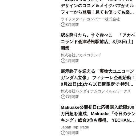
デザインのコスメ＆メイクパフがミル
フィーから登場！見ても使っても楽し
3
い、ポップでキュートなコレクショ
ライフスタイルカンパニー株式会社
ン。
8時間前
駅を降りたら、すぐ赤べこ 「アカベ
コランド会津若松駅前店」8月8日(土)
開業
4
株式会社アカベコランド
4時間前
展示終了を迎える「実物大ユニコーン
ガンダム立像」 フィナーレ企画始動！
8月22日(土)から10日間限定で 特別映
5
像『UNICORN GUNDAM Statue ―
株式会社バンダイナムコフィルムワークス
BEYOND POSSIBILITY ―』を上映！
7時間前
Makuake公開初日に応援購入総額300
万円超を達成、Makuake「今日のラン
キング」総合3位も獲得。 YECHAN音
6
浴シンギングボウル第2弾の大型サイ
Japan Top Trade
ズ（XL・2XL・3XL）を先行販売中
9時間前