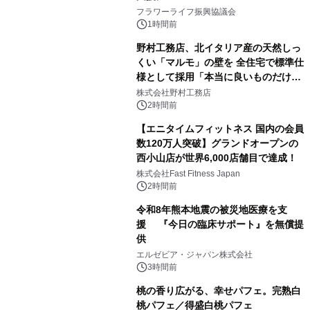
フラワーライフ振興協議会
1時間前
野村工務店、北イタリア産の天然しっ
くい「マルモ」の壁を 全住宅で標準仕
様として採用「本当に良いものだけに
こだわる」
株式会社野村工務店
2時間前
【エニタイムフィットネス 国内の会員
数120万人突破】グランドオープンの
西小山店が世界6,000店舗目で達成！
株式会社Fast Fitness Japan
2時間前
令和8年熊本地震の被災地医療を支
援 『今日の臨床サポート』を無償提
供
エルゼビア・ジャパン株式会社
3時間前
桃の香り広がる、幸せパフェ。完熟白
桃パフェ／得盛白桃パフェ