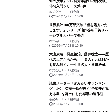
句の授業』8/12発売累計14万部突破、
俳句入門シリーズ第3弾
株式会社ＰＨＰ研究所
2026年7月29日 10:00
世界累計100万部突破「猫を処方いた
します。」シリーズ 第1巻を日英リバ
ーシブルカバーで発売
株式会社ＰＨＰ研究所
2026年7月28日 10:30
大山康晴、羽生善治、藤井聡太――歴
代の天才たちから、「名人」とは何か
を読み解く。十七世名人・谷川浩司著
『名人論』8月12日発売
株式会社ＰＨＰ研究所
2026年7月23日 13:00
読書メーター「読みたい本ランキン
グ」1位、斎藤千輪が描く"予知夢が見
える島"を舞台にした感動の連作短編
集『月満ちる島のホテルで』7月30日
株式会社ＰＨＰ研究所
発売
2026年7月23日 10:00