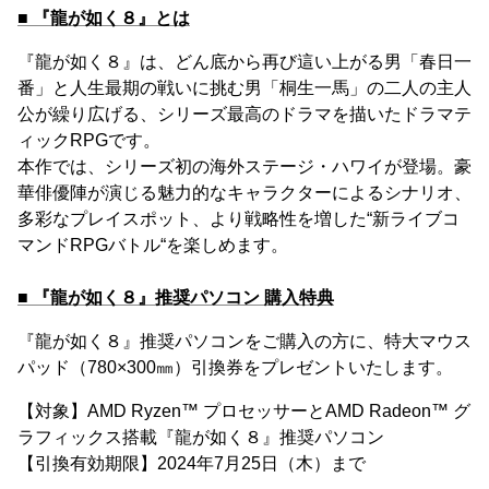
■ 『龍が如く８』とは
『龍が如く８』は、どん底から再び這い上がる男「春日一
番」と人生最期の戦いに挑む男「桐生一馬」の二人の主人
公が繰り広げる、シリーズ最高のドラマを描いたドラマテ
ィックRPGです。
本作では、シリーズ初の海外ステージ・ハワイが登場。豪
華俳優陣が演じる魅力的なキャラクターによるシナリオ、
多彩なプレイスポット、より戦略性を増した“新ライブコ
マンドRPGバトル“を楽しめます。
■ 『龍が如く８』推奨パソコン 購入特典
『龍が如く８』推奨パソコンをご購入の方に、特大マウス
パッド（780×300㎜）引換券をプレゼントいたします。
【対象】AMD Ryzen™ プロセッサーとAMD Radeon™ グ
ラフィックス搭載『龍が如く８』推奨パソコン
【引換有効期限】2024年7月25日（木）まで