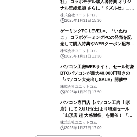
社」 コラボモデル購入者特典 オリジ
ナル壁紙追加 さらに「ドズル社」コラ
ボPC購入時に使える 5,000円OFF
株式会社ユニットコム
WEBクーポン配布
2025年1月31日 15:30
ゲーミングPC LEVEL∞、「いぬね
こ」 コラボゲーミングPCの発売を記
念して購入特典やWEBクーポン配布
さらに、サイン入りコラボPCが当たる
株式会社ユニットコム
キャンペーン実施
2025年1月31日 11:30
パソコン工房WEBサイト、セール対象
BTOパソコンが最大40,000円引きの
『パソコン大売出しSALE』開催中
株式会社ユニットコム
2025年1月29日 17:50
パソコン専門店【パソコン工房 山形
店】にて 2月1日(土)より特別セール
「山形店 超 大感謝祭」を開催！ 「オ
ススメ即納パソコン」を豊富に取り揃
株式会社ユニットコム
え！ 更に「PCパーツ・周辺機器等の
2025年1月27日 17:00
セール商品」を記念プライスにてご奉