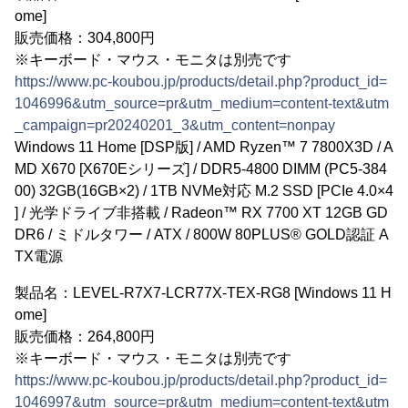
ome]
販売価格：304,800円
※キーボード・マウス・モニタは別売です
https://www.pc-koubou.jp/products/detail.php?product_id=
1046996&utm_source=pr&utm_medium=content-text&utm
_campaign=pr20240201_3&utm_content=nonpay
Windows 11 Home [DSP版] / AMD Ryzen™ 7 7800X3D / A
MD X670 [X670Eシリーズ] / DDR5-4800 DIMM (PC5-384
00) 32GB(16GB×2) / 1TB NVMe対応 M.2 SSD [PCIe 4.0×4
] / 光学ドライブ非搭載 / Radeon™ RX 7700 XT 12GB GD
DR6 / ミドルタワー / ATX / 800W 80PLUS® GOLD認証 A
TX電源
製品名：LEVEL-R7X7-LCR77X-TEX-RG8 [Windows 11 H
ome]
販売価格：264,800円
※キーボード・マウス・モニタは別売です
https://www.pc-koubou.jp/products/detail.php?product_id=
1046997&utm_source=pr&utm_medium=content-text&utm