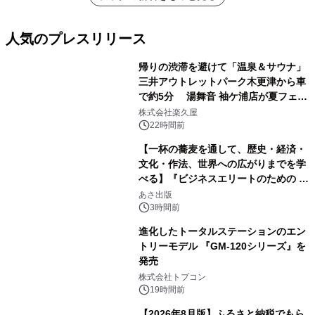
人気のプレスリリース
帰りの渋滞を避けて「温泉＆サウナ」
三井アウトレットパーク木更津から車
で約5分 湯舞音 袖ケ浦店が夏フェア
1
メニューを提供
株式会社楽久屋
22時間前
【一杯の蕎麦を通して、歴史・経済・
文化・作法、世界への広がりまでを学
べる】『ビジネスエリートのための 教
2
養としての蕎麦』2026年8月25日
あさ出版
（火）発売
3時間前
進化したトータルステーションのエン
トリーモデル 『GM-120シリーズ』を
発売
3
株式会社トプコン
19時間前
【2026年8月版】ふるさと納税でもら