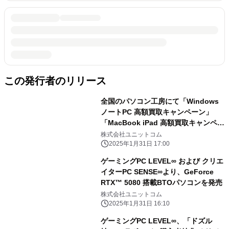
この発行者のリリース
全国のパソコン工房にて「Windows
ノートPC 高額買取キャンペーン」
「MacBook iPad 高額買取キャンペー
ン」を 2月1日から2月28日まで期間限
株式会社ユニットコム
定で同時開催！ 対象商品の買取が最終
2025年1月31日 17:00
査定額から最大5,000円増額！ 「中古
ゲーミングPC LEVEL∞ および クリエ
の日」開催日なら更に10％増額！
イターPC SENSE∞より、GeForce
RTX™ 5080 搭載BTOパソコンを発売
株式会社ユニットコム
2025年1月31日 16:10
ゲーミングPC LEVEL∞、「ドズル