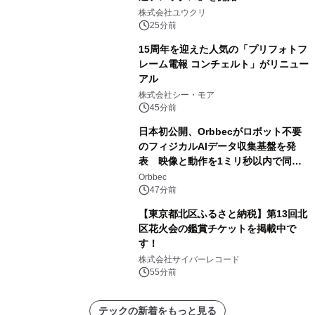
株式会社ユウクリ
25分前
15周年を迎えた人気の「プリフォトフ
レーム電報 コンチェルト」がリニュー
アル
株式会社シー・モア
45分前
日本初公開、Orbbecがロボット不要
のフィジカルAIデータ収集基盤を発
表 映像と動作を1ミリ秒以内で同
期、約200グラムの試作機をROSCon
Orbbec
JP 2026で実演
47分前
【東京都北区ふるさと納税】第13回北
区花火会の鑑賞チケットを掲載中で
す！
株式会社サイバーレコード
55分前
テックの新着をもっと見る