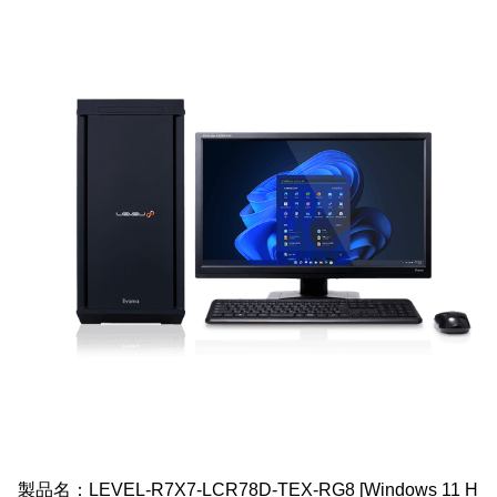
製品名：LEVEL-R7X7-LCR78D-TEX-RG8 [Windows 11 H