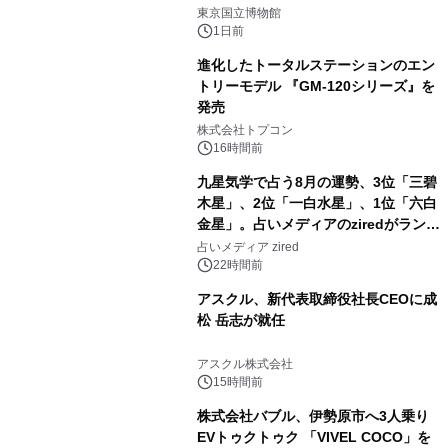
2
東京国立博物館
1日前
進化したトータルステーションのエン
トリーモデル 『GM-120シリーズ』を
発売
3
株式会社トプコン
16時間前
九星気学で占う8月の運勢、3位「三碧
木星」、2位「一白水星」、1位「六白
金星」。占いメディアのziredがランキ
4
ングを発表
占いメディア zired
22時間前
アスクル、新代表取締役社長CEOに成
松 岳志が就任
5
アスクル株式会社
15時間前
株式会社バブル、伊勢原市へ3人乗り
EVトゥクトゥク 「VIVEL COCO」を