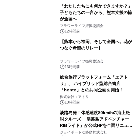
「わたしたちにも何かできますか？」
子どもたちの一言から、熊本支援の輪
が全国へ
フラワーライフ振興協議会
12時間前
【熊本から福岡、そして全国へ。花が
つなぐ希望のリレー】
フラワーライフ振興協議会
13時間前
総合旅行プラットフォーム「エアト
リ」、 ハイブリッド型総合書店
「honto」との共同企画を開始！
株式会社エアトリ
13時間前
淡路島発！体感速度80km/hの海上絶
叫クルーズ 「淡路島アドベンチャー
RIBライド」が公式HPを全面リニュー
アル！ ～スマホで即予約完了の「スマ
ジョイポート淡路島株式会社