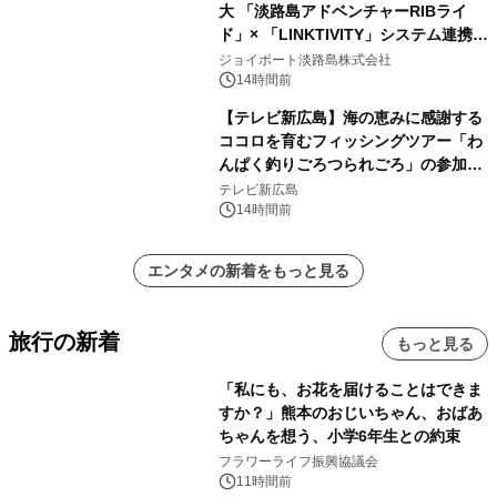
大 「淡路島アドベンチャーRIBライ
ド」× 「LINKTIVITY」システム連携を
開始！
ジョイポート淡路島株式会社
14時間前
【テレビ新広島】海の恵みに感謝する
ココロを育むフィッシングツアー「わ
んぱく釣りごろつられごろ」の参加小
学生を募集
テレビ新広島
14時間前
エンタメの新着をもっと見る
旅行の新着
もっと見る
「私にも、お花を届けることはできま
すか？」熊本のおじいちゃん、おばあ
ちゃんを想う、小学6年生との約束
フラワーライフ振興協議会
11時間前