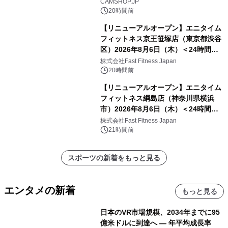
CAMSHOP.JP
20時間前
【リニューアルオープン】エニタイム
フィットネス京王笹塚店（東京都渋谷
区）2026年8月6日（木）＜24時間年
中無休のフィットネスジム＞
株式会社Fast Fitness Japan
20時間前
【リニューアルオープン】エニタイム
フィットネス綱島店（神奈川県横浜
市）2026年8月6日（木）＜24時間年
中無休のフィットネスジム＞
株式会社Fast Fitness Japan
21時間前
スポーツの新着をもっと見る
エンタメの新着
もっと見る
日本のVR市場規模、2034年までに95
億米ドルに到達へ ― 年平均成長率