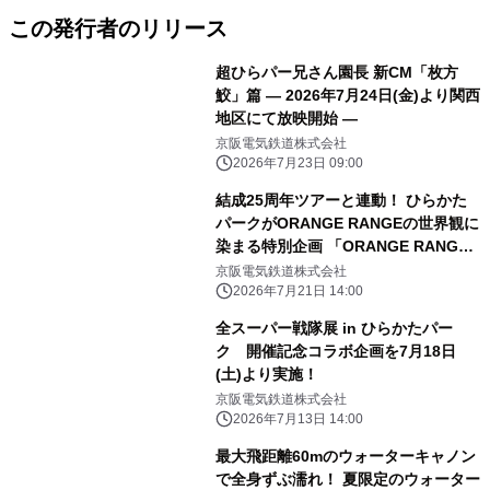
この発行者のリリース
超ひらパー兄さん園長 新CM「枚方
鮫」篇 ― 2026年7月24日(金)より関西
地区にて放映開始 ―
京阪電気鉄道株式会社
2026年7月23日 09:00
結成25周年ツアーと連動！ ひらかた
パークがORANGE RANGEの世界観に
染まる特別企画 「ORANGE RANGE
25th Anniversary！ めんそーれ、ひ
京阪電気鉄道株式会社
らパー！」
2026年7月21日 14:00
全スーパー戦隊展 in ひらかたパー
ク 開催記念コラボ企画を7月18日
(土)より実施！
京阪電気鉄道株式会社
2026年7月13日 14:00
最大飛距離60mのウォーターキャノン
で全身ずぶ濡れ！ 夏限定のウォーター