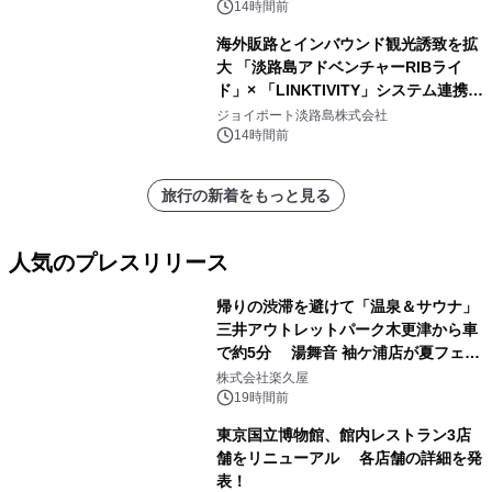
ート設計」へ刷新～
14時間前
海外販路とインバウンド観光誘致を拡
大 「淡路島アドベンチャーRIBライ
ド」× 「LINKTIVITY」システム連携を
開始！
ジョイポート淡路島株式会社
14時間前
旅行の新着をもっと見る
人気のプレスリリース
帰りの渋滞を避けて「温泉＆サウナ」
三井アウトレットパーク木更津から車
で約5分 湯舞音 袖ケ浦店が夏フェア
1
メニューを提供
株式会社楽久屋
19時間前
東京国立博物館、館内レストラン3店
舗をリニューアル 各店舗の詳細を発
表！