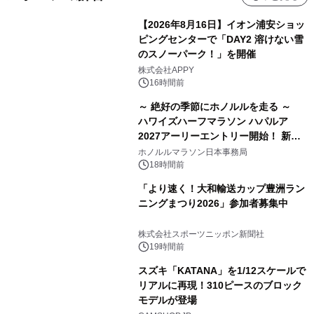
【2026年8月16日】イオン浦安ショッ
ピングセンターで「DAY2 溶けない雪
のスノーパーク！」を開催
株式会社APPY
16時間前
～ 絶好の季節にホノルルを走る ～
ハワイズハーフマラソン ハパルア
2027アーリーエントリー開始！ 新カ
テゴリー「ハパルアIKI(イキ)」(約
ホノルルマラソン日本事務局
13.4km)が登場
18時間前
「より速く！大和輸送カップ豊洲ラン
ニングまつり2026」参加者募集中
株式会社スポーツニッポン新聞社
19時間前
スズキ「KATANA」を1/12スケールで
リアルに再現！310ピースのブロック
モデルが登場