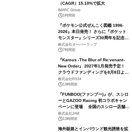
（CAGR）15.10%で拡大
IMARC Group
1時間前
『ポケモン公式ぜんこく図鑑 1996-
2026』本日発売！ さらに『ポケット
モンスター』シリーズ30周年を記念し
た画集『ポケットモンスター ビジュア
株式会社オーバーラップ
ルアートブック』の発売決定！ 2026
7時間前
年12月18日（金）、3冊同時発売！
『Karous -The Blur of Re:venant-
New Order』 2027年1月発売予定！
クラウドファンディングを8月8日より
開始
株式会社RS34
13時間前
『FUNBOO(ファンブー)』が、スシロ
ーとGAZOO Racing 初コラボキャン
ペーンに登場 全国のスシロー店舗で
GR 4車種の FUNBOO(ミニカー)付き
株式会社JAM
メニューが展開されます
13時間前
海外販路とインバウンド観光誘致を拡