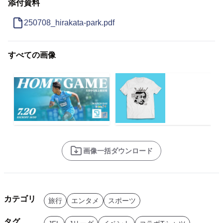
添付資料
250708_hirakata-park.pdf
すべての画像
画像一括ダウンロード
カテゴリ
旅行
エンタメ
スポーツ
タグ