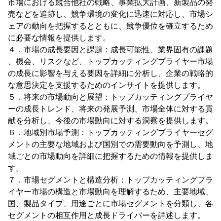
市場における競合他社の戦略、事業拡大計画、新製品の発
売などを追跡し、競争環境の変化に迅速に対応し、市場シ
ェアの動向を把握するとともに、競争優位を確立するため
に必要な情報を提供します。
４．市場の成長要因と課題：成長可能性、業界固有の課題
、機会、リスクなど、トップカッティングプライヤー市場
の成長に影響を与える要因を詳細に分析し、企業の戦略的
な意思決定を支援するためのインサイトを提供します。
５．将来の市場動向と展望：トップカッティングプライヤ
ーの成長トレンド、将来の発展予測、市場全体に対する貢
献を分析し、今後の市場動向に対する洞察を提供します。
６．地域別市場予測：トップカッティングプライヤーセグ
メントの主要な地域および国別での需要動向を予測し、地
域ごとの市場動向を詳細に把握するための情報を提供しま
す。
７．市場セグメントと構造分析：トップカッティングプラ
イヤー市場の構造と市場動向を理解するため、主要地域、
国、製品タイプ、用途ごとに市場セグメントを分類し、各
セグメントの相互作用と成長ドライバーを詳述します。