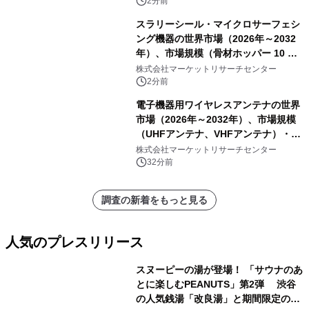
2分前
スラリーシール・マイクロサーフェシ
ング機器の世界市場（2026年～2032
年）、市場規模（骨材ホッパー 10 m³
以下、骨材ホッパー 10 m³～12 m³、
株式会社マーケットリサーチセンター
骨材ホッパー 12 m³以上）・分析レポ
2分前
ートを発表
電子機器用ワイヤレスアンテナの世界
市場（2026年～2032年）、市場規模
（UHFアンテナ、VHFアンテナ）・分
析レポートを発表
株式会社マーケットリサーチセンター
32分前
調査の新着をもっと見る
人気のプレスリリース
スヌーピーの湯が登場！ 「サウナのあ
とに楽しむPEANUTS」第2弾 渋谷
の人気銭湯「改良湯」と期間限定のコ
1