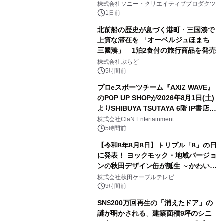
ラボレーション サウナイキタイコラ
株式会社ソニー・クリエイティブプロダクツ
ボグッズも発売決定！
1日前
北前船の歴史が息づく港町・三国湊で
上質な滞在を 「オーベルジュほまち
三國湊」 1泊2食付の旅行商品を発売
2
株式会社ぷらど
5時間前
プロeスポーツチーム『AXIZ WAVE』
のPOP UP SHOPが2026年8月1日(土)
よりSHIBUYA TSUTAYA 6階 IP書店で
3
開催決定！！
株式会社ClaN Entertainment
5時間前
【令和8年8月8日】トリプル「8」の日
に発表！ ヨックモック・地域バージョ
ンの秋田デザイン缶が誕生 ～かわいい
4
秋田犬の子犬と秋田の四季と名所を巡
株式会社秋田ケーブルテレビ
るパッケージ～ 9月1日(火)秋田県内で
9時間前
販売開始
SNS200万回再生の「消えたドア」の
謎が明かされる、建築面積9坪のシニ