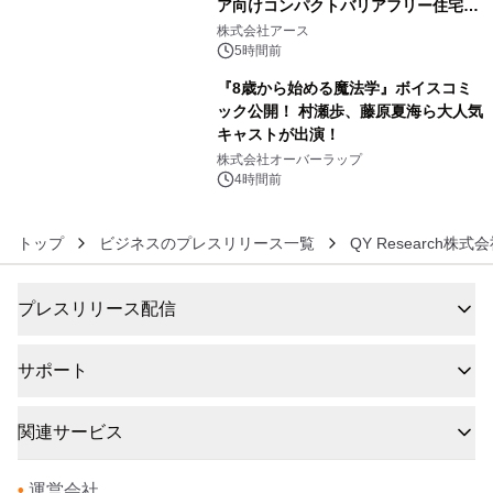
ア向けコンパクトバリアフリー住宅が
5
誕生
株式会社アース
5時間前
『8歳から始める魔法学』ボイスコミ
ック公開！ 村瀬歩、藤原夏海ら大人気
キャストが出演！
6
株式会社オーバーラップ
4時間前
トップ
ビジネスのプレスリリース一覧
QY Research株式
プレスリリース配信
サポート
関連サービス
•
運営会社