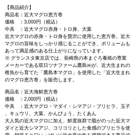
【商品紹介】
商品名：近大マグロ恵方巻
価格 ：3,000円（税込）
中具 ：近大マグロ赤身・トロ身、大葉
近大マグロの赤身・トロ身を贅沢に使用した恵方巻。近大
マグロの旨味をしっかり感じることができ、ボリュームも
あって満足感のある仕上がりになっています。
※ グランスタ東京店では、長崎県の本まぐろ養殖の専業
メーカーである双日ツナファーム鷹島㈱が、近大生まれの
稚魚から育てた「鷹島本マグロ」を使用した「近大生まれ
のマグロ恵方巻」を販売します。
商品名：近大海鮮恵方巻
価格 ：2,000円（税込）
中具 ：近大マグロ・マダイ・シマアジ・ブリヒラ、玉子
、キュウリ、大葉、かんぴょう、たくあん
大人気の近大マグロに加え、鮮度抜群で脂がのった近大マ
ダイと近大シマアジ、コリコリとした食感のブリヒラを使