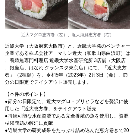
近大マグロ恵方巻（左）、近大海鮮恵方巻（右）
近畿大学（大阪府東大阪市）と、近畿大学発のベンチャー
企業である株式会社アーマリン近大（和歌山県白浜町）は
、養殖魚専門料理店 近畿大学水産研究所 3店舗（大阪店
、銀座店、はなれ グランスタ東京店）にて、「近大恵方
巻」（2種類）を、令和5年（2023年）2月3日（金）、節
分の日限定でテイクアウト販売します。
【本件のポイント】
●節分の日限定で、近大マグロ・ブリヒラなどを贅沢に使
用した「近大恵方巻」をテイクアウト販売
●持続可能な水産資源である完全養殖の魚を使用し、資源
枯渇問題の解消に貢献
●近畿大学の研究成果をたっぷり詰め込んだ恵方巻きで20