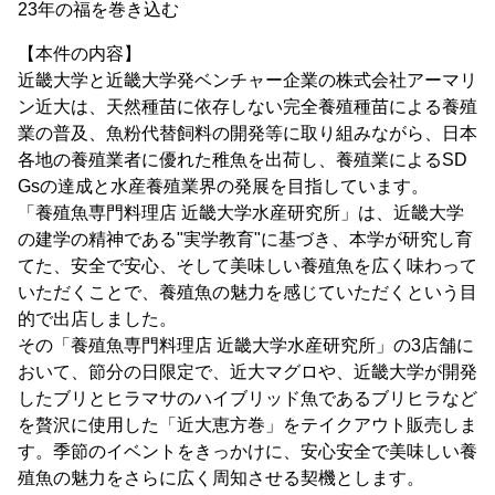
23年の福を巻き込む
【本件の内容】
近畿大学と近畿大学発ベンチャー企業の株式会社アーマリ
ン近大は、天然種苗に依存しない完全養殖種苗による養殖
業の普及、魚粉代替飼料の開発等に取り組みながら、日本
各地の養殖業者に優れた稚魚を出荷し、養殖業によるSD
Gsの達成と水産養殖業界の発展を目指しています。
「養殖魚専門料理店 近畿大学水産研究所」は、近畿大学
の建学の精神である"実学教育"に基づき、本学が研究し育
てた、安全で安心、そして美味しい養殖魚を広く味わって
いただくことで、養殖魚の魅力を感じていただくという目
的で出店しました。
その「養殖魚専門料理店 近畿大学水産研究所」の3店舗に
おいて、節分の日限定で、近大マグロや、近畿大学が開発
したブリとヒラマサのハイブリッド魚であるブリヒラなど
を贅沢に使用した「近大恵方巻」をテイクアウト販売しま
す。季節のイベントをきっかけに、安心安全で美味しい養
殖魚の魅力をさらに広く周知させる契機とします。