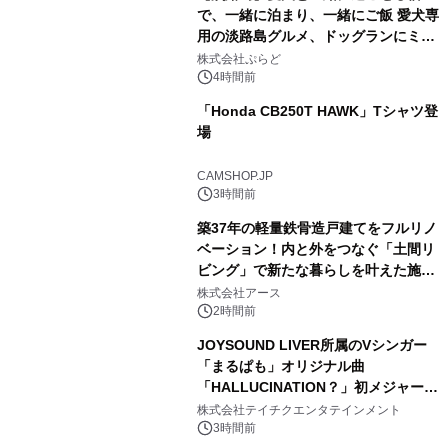
で、一緒に泊まり、一緒にご飯 愛犬専
用の淡路島グルメ、ドッグランにミニ
1
プール グランピングとトレーラーハウ
株式会社ぷらど
スの2施設で
4時間前
「Honda CB250T HAWK」Tシャツ登
場
2
CAMSHOP.JP
3時間前
築37年の軽量鉄骨造戸建てをフルリノ
ベーション！内と外をつなぐ「土間リ
ビング」で新たな暮らしを叶えた施工
3
事例を株式会社アースが公開
株式会社アース
2時間前
JOYSOUND LIVER所属のVシンガー
「まるぱも」オリジナル曲
「HALLUCINATION？」初メジャー配
4
信リリース決定！
株式会社テイチクエンタテインメント
3時間前