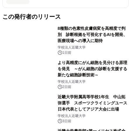
この発行者のリリース
8種類の色素性皮膚病変を高精度で判
別 診断根拠を可視化するAIを開発、
医療現場への導入に期待
学校法人近畿大学
1日前
より高精度にがん細胞を見分ける原理
を発見 ～がん細胞の診断を支援する
新たな細胞診断技術～
学校法人近畿大学
2日前
近畿大学附属高等学校1年生 中山拓
弥選手 スポーツクライミングユース
日本代表としてアジア大会に出場
学校法人近畿大学
3日前
近畿大学農学部×第一メリヤス株式会