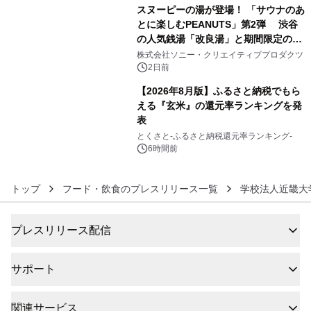
スヌーピーの湯が登場！ 「サウナのあ
とに楽しむPEANUTS」第2弾 渋谷
の人気銭湯「改良湯」と期間限定のコ
5
ラボレーション サウナイキタイコラ
株式会社ソニー・クリエイティブプロダクツ
ボグッズも発売決定！
2日前
【2026年8月版】ふるさと納税でもら
える『玄米』の還元率ランキングを発
表
6
とくさと-ふるさと納税還元率ランキング-
6時間前
トップ
フード・飲食のプレスリリース一覧
学校法人近畿大
プレスリリース配信
サポート
関連サービス