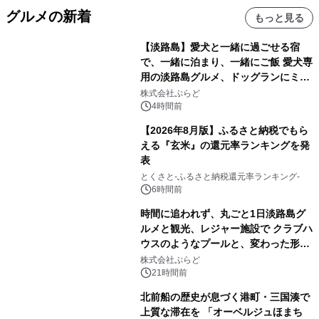
グルメの新着
もっと見る
【淡路島】愛犬と一緒に過ごせる宿
で、一緒に泊まり、一緒にご飯 愛犬専
用の淡路島グルメ、ドッグランにミニ
プール グランピングとトレーラーハウ
株式会社ぷらど
スの2施設で
4時間前
【2026年8月版】ふるさと納税でもら
える『玄米』の還元率ランキングを発
表
とくさと-ふるさと納税還元率ランキング-
6時間前
時間に追われず、丸ごと1日淡路島グ
ルメと観光、レジャー施設で クラブハ
ウスのようなプールと、変わった形の
サウナも 「THE BOXY AWAJI」のお
株式会社ぷらど
得な素泊まり連泊プランで
21時間前
北前船の歴史が息づく港町・三国湊で
上質な滞在を 「オーベルジュほまち