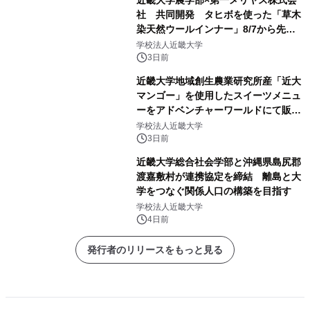
社 共同開発 タヒボを使った「草木
染天然ウールインナー」8/7から先行
販売
学校法人近畿大学
3日前
近畿大学地域創生農業研究所産「近大
マンゴー」を使用したスイーツメニュ
ーをアドベンチャーワールドにて販売
します パークでしか味わえない期間
学校法人近畿大学
限定スイーツを楽しんで♪
3日前
近畿大学総合社会学部と沖縄県島尻郡
渡嘉敷村が連携協定を締結 離島と大
学をつなぐ関係人口の構築を目指す
学校法人近畿大学
4日前
発行者のリリースをもっと見る