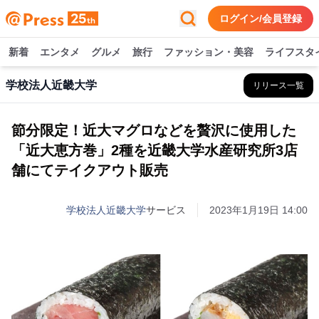
ログイン/会員登録
新着
エンタメ
グルメ
旅行
ファッション・美容
ライフスタ
学校法人近畿大学
リリース一覧
節分限定！近大マグロなどを贅沢に使用した
「近大恵方巻」2種を近畿大学水産研究所3店
舗にてテイクアウト販売
学校法人近畿大学
サービス
2023年1月19日 14:00