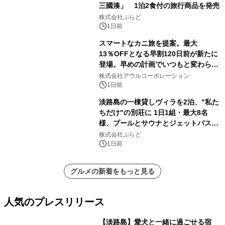
三國湊」 1泊2食付の旅行商品を発売
株式会社ぷらど
1日前
スマートなカニ旅を提案。最大
13％OFFとなる早割120日前が新たに
登場。早めの計画でいつもと変わらぬ
大人の冬旅を。ー夕日ヶ浦温泉「佳松
株式会社アウルコーポレーション
苑 別邸ふうか」ー
1日前
淡路島の一棟貸しヴィラを2泊、"私た
ちだけ"の別荘に 1日1組・最大8名
様、プールとサウナとジェットバス付
きで Villa Mon Temps AWAJIの連泊
株式会社ぷらど
素泊りプラン
1日前
グルメの新着をもっと見る
人気のプレスリリース
【淡路島】愛犬と一緒に過ごせる宿