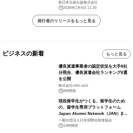
新日本法規出版株式会社
2026年2月4日 11:20
発行者のリリースをもっと見る
ビジネスの新着
もっと見る
優良派遣事業者の認定状況を大手8社
分照合、優良派遣会社ランキング6選
を公開
株式会社cielo azul
8時間前
現役留学生がつくる、留学生のため
の、留学生専用プラットフォーム
Japan Alumni Network（JAN）β版
をリリース
一般社団法人日本国際化推進協会
10時間前