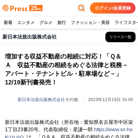
ログイン/会員登録
新着
エンタメ
グルメ
旅行
ファッション・美容
ライフスタ
新日本法規出版株式会社
リリース一覧
増加する収益不動産の相続に対応！「Ｑ＆
Ａ 収益不動産の相続をめぐる法律と税務－
アパート・テナントビル・駐車場など－」
12/19新刊書発売！
新日本法規出版株式会社
その他
2023年12月19日 16:00
新日本法規出版株式会社（所在地：愛知県名古屋市中区栄
1丁目23番20号、代表取締役：星謙一郎
https://www.sn-ho
ki.co.jp/
）は、「Ｑ＆Ａ 収益不動産の相続をめぐる法律