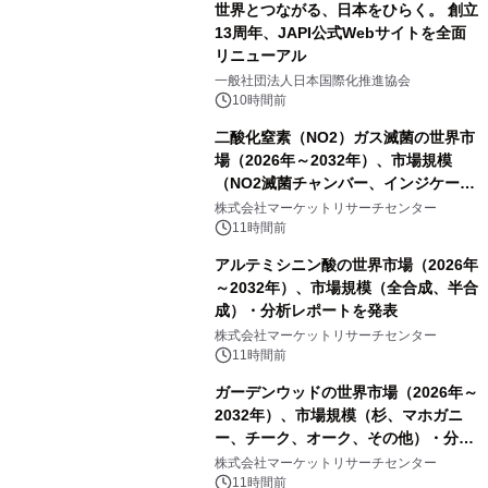
世界とつながる、日本をひらく。 創立
13周年、JAPI公式Webサイトを全面
リニューアル
一般社団法人日本国際化推進協会
10時間前
二酸化窒素（NO2）ガス滅菌の世界市
場（2026年～2032年）、市場規模
（NO2滅菌チャンバー、インジケータ
ーおよびモニタリングシステム、その
株式会社マーケットリサーチセンター
他）・分析レポートを発表
11時間前
アルテミシニン酸の世界市場（2026年
～2032年）、市場規模（全合成、半合
成）・分析レポートを発表
株式会社マーケットリサーチセンター
11時間前
ガーデンウッドの世界市場（2026年～
2032年）、市場規模（杉、マホガニ
ー、チーク、オーク、その他）・分析
レポートを発表
株式会社マーケットリサーチセンター
11時間前