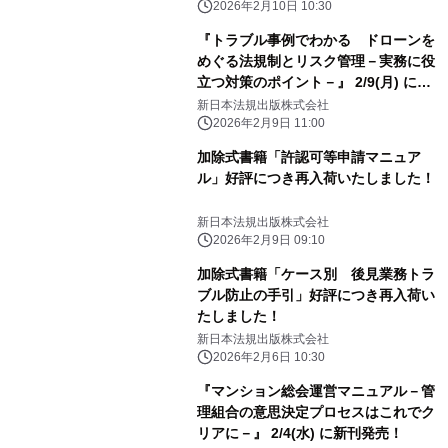
2026年2月10日 10:30
『トラブル事例でわかる ドローンを
めぐる法規制とリスク管理－実務に役
立つ対策のポイント－』 2/9(月) に新
刊発売！
新日本法規出版株式会社
2026年2月9日 11:00
加除式書籍「許認可等申請マニュア
ル」好評につき再入荷いたしました！
新日本法規出版株式会社
2026年2月9日 09:10
加除式書籍「ケース別 後見業務トラ
ブル防止の手引」好評につき再入荷い
たしました！
新日本法規出版株式会社
2026年2月6日 10:30
『マンション総会運営マニュアル－管
理組合の意思決定プロセスはこれでク
リアに－』 2/4(水) に新刊発売！