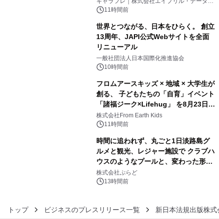
キャラフレ｜株式会社エイプリル・データ・
デザインズ
11時間前
世界とつながる、日本をひらく。 創立
13周年、JAPI公式Webサイトを全面
リニューアル
4
一般社団法人日本国際化推進協会
10時間前
フロムアースキッズ × 地域 × 大学生が
創る、 子どもたちの「自育」イベント
「諸福ジーク×Lifehug」 を8月23日
5
(日)開催
株式会社From Earth Kids
11時間前
時間に追われず、丸ごと1日淡路島グ
ルメと観光、レジャー施設で クラブハ
ウスのようなプールと、変わった形の
6
サウナも 「THE BOXY AWAJI」のお
株式会社ぷらど
得な素泊まり連泊プランで
13時間前
トップ
ビジネスのプレスリリース一覧
新日本法規出版株式