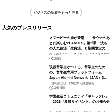
ビジネスの新着をもっと見る
人気のプレスリリース
スヌーピーの湯が登場！ 「サウナのあ
とに楽しむPEANUTS」第2弾 渋谷
の人気銭湯「改良湯」と期間限定のコ
1
ラボレーション サウナイキタイコラ
株式会社ソニー・クリエイティブプロダクツ
ボグッズも発売決定！
1日前
現役留学生がつくる、留学生のため
の、留学生専用プラットフォーム
Japan Alumni Network（JAN）β版
2
をリリース
一般社団法人日本国際化推進協会
10時間前
学園生活コミュニティ「キャラフレ」
｜2026『夏祭りイベント』のお知らせ
3